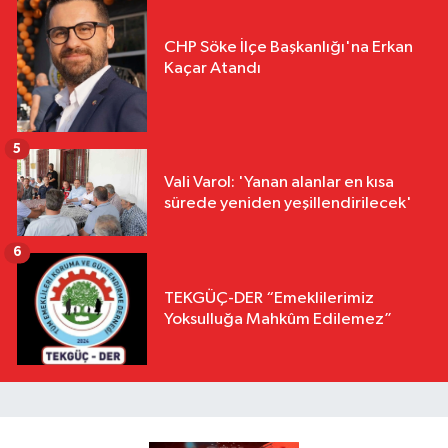
CHP Söke İlçe Başkanlığı'na Erkan
Kaçar Atandı
5
Vali Varol: 'Yanan alanlar en kısa
sürede yeniden yeşillendirilecek'
6
TEKGÜÇ-DER “Emeklilerimiz
Yoksulluğa Mahkûm Edilemez”