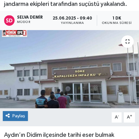
jandarma ekipleri tarafından suçüstü yakalandı.
SELVA DEMIR
25.06.2025 - 09:40
1 DK
MÜDÜR
YAYINLANMA
OKUNMA SÜRESI
Paylaş
-
+
A
A
Aydın’ın Didim ilçesinde tarihi eser bulmak