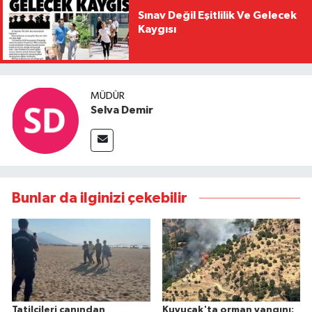
Sınav Değil Eşitlilik Ve Gelecek
Kaygısı
MÜDÜR
Selva Demir
Bunlar da ilginizi çekebilir
Tatilcileri canından
Kuyucak'ta orman yangını: