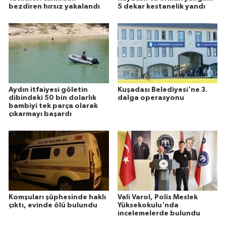
bezdiren hırsız yakalandı
5 dekar kestanelik yandı
Aydın itfaiyesi göletin
Kuşadası Belediyesi'ne 3.
dibindeki 50 bin dolarlık
dalga operasyonu
bambiyi tek parça olarak
çıkarmayı başardı
Komşuları şüphesinde haklı
Vali Varol, Polis Meslek
çıktı, evinde ölü bulundu
Yüksekokulu'nda
incelemelerde bulundu