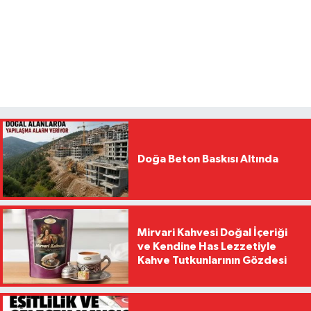
Doğa Beton Baskısı Altında
Mirvari Kahvesi Doğal İçeriği
ve Kendine Has Lezzetiyle
Kahve Tutkunlarının Gözdesi