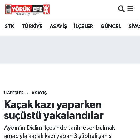
Aydın Nöbetçi Eczaneler
STK
TÜRKİYE
ASAYİŞ
İLÇELER
GÜNCEL
SİYA
Aydın Hava Durumu
AYDIN Namaz Vakitleri
Aydın Trafik Yoğunluk Haritası
Süper Lig Puan Durumu ve Fikstür
HABERLER
ASAYİŞ
Kaçak kazı yaparken
Tüm Manşetler
suçüstü yakalandılar
Son Dakika Haberleri
Aydın’ın Didim ilçesinde tarihi eser bulmak
Haber Arşivi
amacıyla kaçak kazı yapan 3 şüpheli şahıs