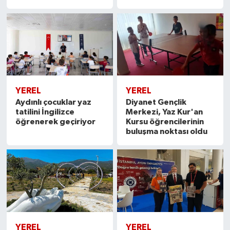
YEREL
YEREL
Aydınlı çocuklar yaz
Diyanet Gençlik
tatilini İngilizce
Merkezi, Yaz Kur'an
öğrenerek geçiriyor
Kursu öğrencilerinin
buluşma noktası oldu
YEREL
YEREL