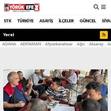
Aydın Nöbetçi Eczaneler
STK
TÜRKİYE
ASAYİŞ
İLÇELER
GÜNCEL
SİYA
Aydın Hava Durumu
Yerel
AYDIN Namaz Vakitleri
ADANA
ADIYAMAN
Afyonkarahisar
Ağrı
Aksaray
A
Aydın Trafik Yoğunluk Haritası
Süper Lig Puan Durumu ve Fikstür
Tüm Manşetler
Son Dakika Haberleri
Haber Arşivi