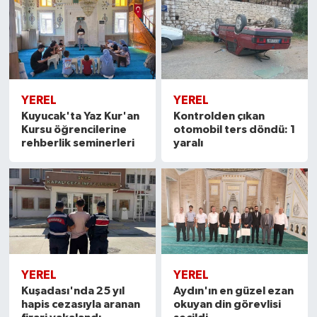
YEREL
YEREL
Kuyucak'ta Yaz Kur'an
Kontrolden çıkan
Kursu öğrencilerine
otomobil ters döndü: 1
rehberlik seminerleri
yaralı
YEREL
YEREL
Kuşadası'nda 25 yıl
Aydın'ın en güzel ezan
hapis cezasıyla aranan
okuyan din görevlisi