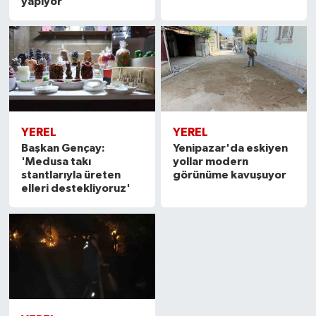
yapıyor
YEREL
YEREL
Başkan Gençay:
Yenipazar'da eskiyen
'Medusa takı
yollar modern
stantlarıyla üreten
görünüme kavuşuyor
elleri destekliyoruz'