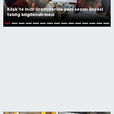
Köşk'te incir üreticilerine yeni sezon öncesi
tebliğ bilgilendirmesi
1
2
3
4
5
6
7
8
9
10
11
12
13
14
15