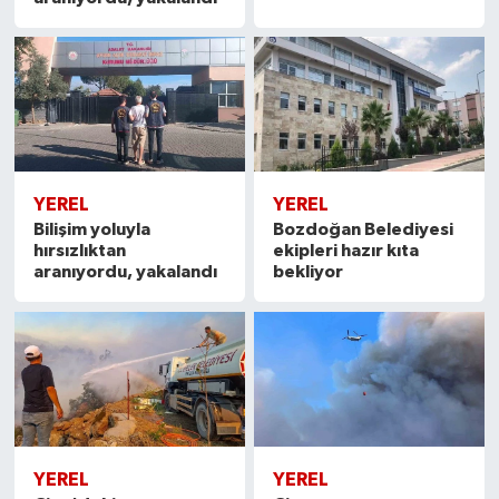
YEREL
YEREL
Bilişim yoluyla
Bozdoğan Belediyesi
hırsızlıktan
ekipleri hazır kıta
aranıyordu, yakalandı
bekliyor
YEREL
YEREL