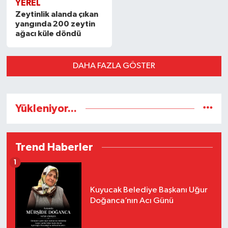
YEREL
Zeytinlik alanda çıkan
yangında 200 zeytin
ağacı küle döndü
DAHA FAZLA GÖSTER
Yükleniyor...
Trend Haberler
1
Kuyucak Belediye Başkanı Uğur
Doğanca’nın Acı Günü