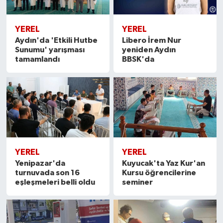
YEREL
YEREL
Aydın'da 'Etkili Hutbe
Libero İrem Nur
Sunumu' yarışması
yeniden Aydın
tamamlandı
BBSK'da
YEREL
YEREL
Yenipazar'da
Kuyucak'ta Yaz Kur'an
turnuvada son 16
Kursu öğrencilerine
eşleşmeleri belli oldu
seminer