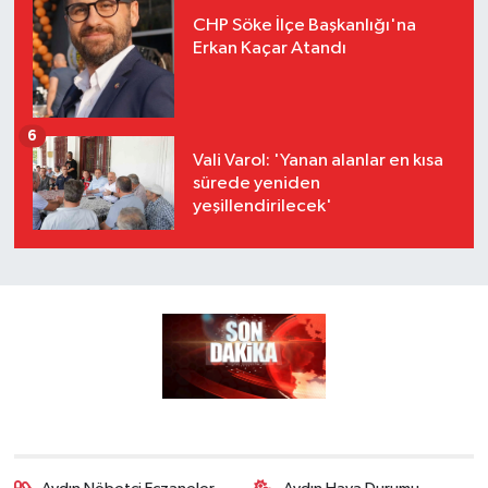
CHP Söke İlçe Başkanlığı'na
Erkan Kaçar Atandı
6
Vali Varol: 'Yanan alanlar en kısa
sürede yeniden
yeşillendirilecek'