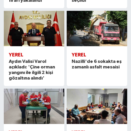
firari yakalandı
seçildi
YEREL
YEREL
Aydın Valisi Varol
Nazilli'de 6 sokakta eş
açıkladı: 'Çine orman
zamanlı asfalt mesaisi
yangını ile ilgili 2 kişi
gözaltına alındı'