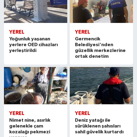
YEREL
YEREL
Yoğunluk yaşanan
Germencik
yerlere OED cihazları
Belediyesi'nden
yerleştirildi
güzellik merkezlerine
ortak denetim
YEREL
YEREL
Nimet nine, asırlık
Deniz yatağı ile
gelenekle çam
sürüklenen şahısları
kozalağı pekmezi
sahil güvelik kurtardı