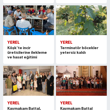
YEREL
YEREL
Köşk'te incir
Terminatör böcekler
üreticilerine ilekleme
yetersiz kaldı
ve hasat eğitimi
YEREL
YEREL
Kaymakam Battal,
Kaymakam Battal