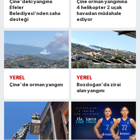
Çine'deki yangına
Çine orman yangınına
Efeler
4 helikopter 2 uçak
Belediyesi'nden saha
havadan müdahale
desteği
ediyor
YEREL
YEREL
Çine'de orman yangını
Bozdoğan'da zirai
alan yangını