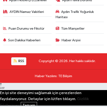
Aydın Nöbetçi Eczaneler
Aydın Hava Durumu
AYDIN Namaz Vakitleri
Aydın Trafik Yoğunluk
Haritası
Puan Durumu ve Fikstür
Tüm Manşetler
Son Dakika Haberleri
Haber Arşivi
RSS
Copyright © 2026. Her hakkı saklıdır.
Haber Yazılımı
:
TE Bilişim
ÜST
En iyi site deneyimi sağlamak için çerezlerden
faydalanıyoruz. Detaylar için lütfen tıklayın.
Gizlilik
Sözleşmesi
Tamam