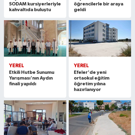
SODAM kursiyerleriyle
öğrencilerle bir araya
kahvaltıda buluştu
geldi
YEREL
YEREL
Etkili Hutbe Sunumu
Efeler'de yeni
Yarışması'nın Aydın
ortaokul eğitim
finali yapıldı
öğretim yılına
hazırlanıyor