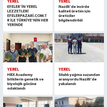
YEREL
YEREL
EFELER’İN YEREL
Nazilli'de incirde
LEZZETLERİ
kaliteli üretim için
EFELERPAZARİ.COM.T
üreticiler
R İLE TÜRKİYE’NİN HER
bilgilendirildi
YERİNDE
YEREL
YEREL
HBX Academy
Silahlı yağma suçundan
bitkilerin genetik ve
aranıyordu Nazilli'de
biyolojik gücüne
yakalandı
odaklandı