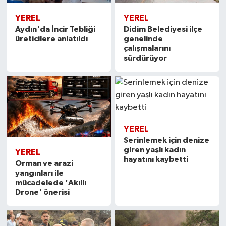
YEREL
YEREL
Aydın'da İncir Tebliği
Didim Belediyesi ilçe
üreticilere anlatıldı
genelinde
çalışmalarını
sürdürüyor
YEREL
Serinlemek için denize
giren yaşlı kadın
YEREL
hayatını kaybetti
Orman ve arazi
yangınları ile
mücadelede 'Akıllı
Drone' önerisi