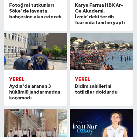
Fotoğraf tutkunları
Karya Farma HBX Ar-
Söke'de lavanta
Ge Akademi,
bahçesine akın edecek
İzmir'deki tercih
fuarında tanıtım yaptı
YEREL
YEREL
Aydın'da aranan 3
Didim sahillerini
hükümlü jandarmadan
tatilciler doldurdu
kaçamadı