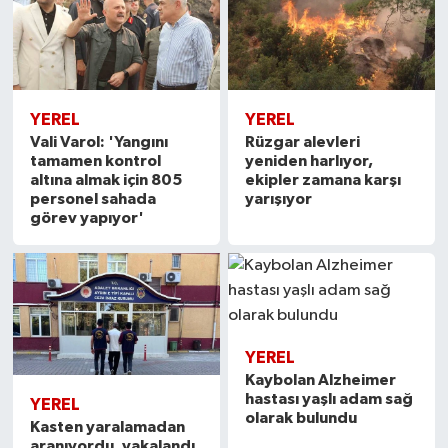
YEREL
YEREL
Vali Varol: 'Yangını
Rüzgar alevleri
tamamen kontrol
yeniden harlıyor,
altına almak için 805
ekipler zamana karşı
personel sahada
yarışıyor
görev yapıyor'
YEREL
Kaybolan Alzheimer
hastası yaşlı adam sağ
YEREL
olarak bulundu
Kasten yaralamadan
aranıyordu, yakalandı