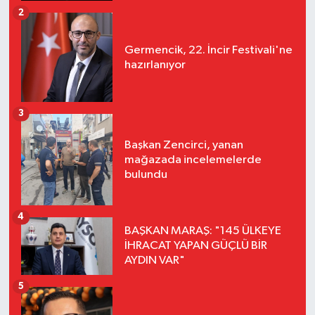
2
Germencik, 22. İncir Festivali'ne
hazırlanıyor
3
Başkan Zencirci, yanan
mağazada incelemelerde
bulundu
4
BAŞKAN MARAŞ: "145 ÜLKEYE
İHRACAT YAPAN GÜÇLÜ BİR
AYDIN VAR"
5