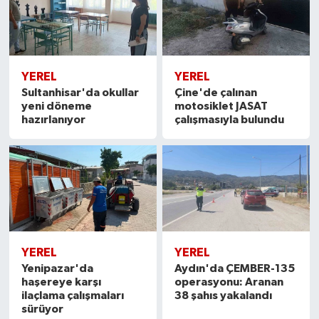
YEREL
YEREL
Sultanhisar'da okullar
Çine'de çalınan
yeni döneme
motosiklet JASAT
hazırlanıyor
çalışmasıyla bulundu
YEREL
YEREL
Yenipazar'da
Aydın'da ÇEMBER-135
haşereye karşı
operasyonu: Aranan
ilaçlama çalışmaları
38 şahıs yakalandı
sürüyor