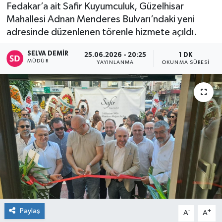
Fedakar’a ait Safir Kuyumculuk, Güzelhisar
Mahallesi Adnan Menderes Bulvarı’ndaki yeni
adresinde düzenlenen törenle hizmete açıldı.
SELVA DEMIR
25.06.2026 - 20:25
1 DK
MÜDÜR
YAYINLANMA
OKUNMA SÜRESI
Paylaş
-
+
A
A