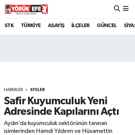
Aydın Nöbetçi Eczaneler
STK
TÜRKİYE
ASAYİŞ
İLÇELER
GÜNCEL
SİYA
Aydın Hava Durumu
AYDIN Namaz Vakitleri
Aydın Trafik Yoğunluk Haritası
Süper Lig Puan Durumu ve Fikstür
HABERLER
EFELER
Safir Kuyumculuk Yeni
Tüm Manşetler
Adresinde Kapılarını Açtı
Son Dakika Haberleri
Aydın’da kuyumculuk sektörünün tanınan
Haber Arşivi
isimlerinden Hamdi Yıldırım ve Hüsamettin