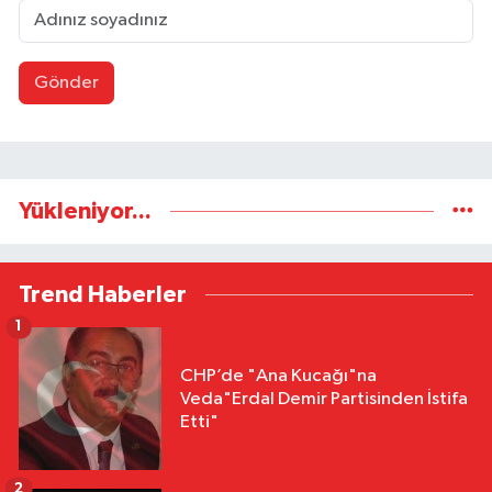
Gönder
Yükleniyor...
Trend Haberler
1
CHP’de "Ana Kucağı"na
Veda"Erdal Demir Partisinden İstifa
Etti"
2