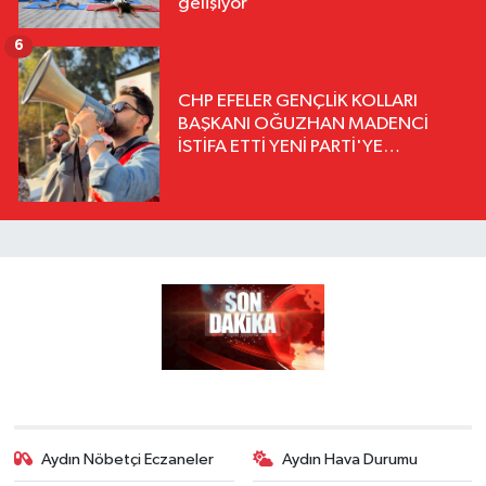
gelişiyor
6
CHP EFELER GENÇLİK KOLLARI
BAŞKANI OĞUZHAN MADENCİ
İSTİFA ETTİ YENİ PARTİ'YE
KATILDIĞINI AÇIKLADI
Aydın Nöbetçi Eczaneler
Aydın Hava Durumu