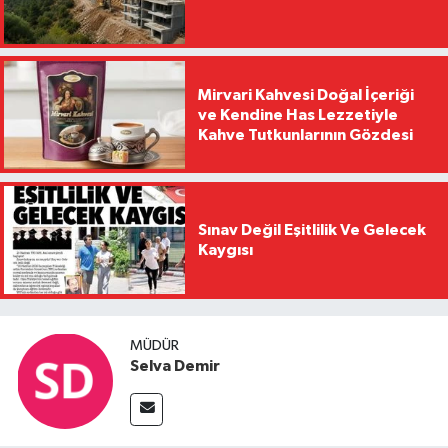
Mirvari Kahvesi Doğal İçeriği
ve Kendine Has Lezzetiyle
Kahve Tutkunlarının Gözdesi
Sınav Değil Eşitlilik Ve Gelecek
Kaygısı
MÜDÜR
Selva Demir