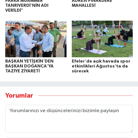
PARKA MUAMMER
ADRESİ PINARDERE
TANRIVERDİ’NİN ADI
MAHALLESİ
VERİLDİ"
BAŞKAN YETİŞKİN'DEN
Efeler'de açık havada spor
BAŞKAN DOĞANCA'YA
etkinlikleri Ağustos'ta da
TAZİYE ZİYARETİ
sürecek
Yorumlar