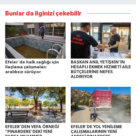
Bunlar da ilginizi çekebilir
Efeler'de halk sağlığı için
BAŞKAN ANIL YETİŞKİN’İN
ilaçlama çalışmaları
HESAPLI EKMEK HİZMETİ AİLE
aralıksız sürüyor
BÜTÇELERİNE NEFES
ALDIRIYOR
EFELER’DEN VEFA ÖRNEĞİ
EFELER’DE YOL YENİLEME
"PINARDERE’DEKİ YENİ
ÇALIŞMALARININ YENİ