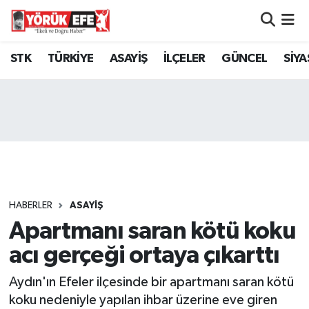
Aydın Nöbetçi Eczaneler
STK
TÜRKİYE
ASAYİŞ
İLÇELER
GÜNCEL
SİYA
Aydın Hava Durumu
AYDIN Namaz Vakitleri
Aydın Trafik Yoğunluk Haritası
Süper Lig Puan Durumu ve Fikstür
HABERLER
ASAYİŞ
Apartmanı saran kötü koku
Tüm Manşetler
acı gerçeği ortaya çıkarttı
Son Dakika Haberleri
Aydın'ın Efeler ilçesinde bir apartmanı saran kötü
Haber Arşivi
koku nedeniyle yapılan ihbar üzerine eve giren