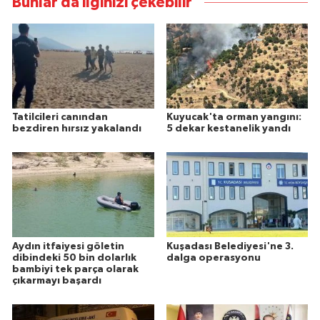
Bunlar da ilginizi çekebilir
Tatilcileri canından
Kuyucak'ta orman yangını:
bezdiren hırsız yakalandı
5 dekar kestanelik yandı
Aydın itfaiyesi göletin
Kuşadası Belediyesi'ne 3.
dibindeki 50 bin dolarlık
dalga operasyonu
bambiyi tek parça olarak
çıkarmayı başardı