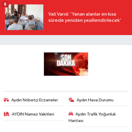
6
Vali Varol: 'Yanan alanlar en kısa
sürede yeniden yeşillendirilecek'
Aydın Nöbetçi Eczaneler
Aydın Hava Durumu
AYDIN Namaz Vakitleri
Aydın Trafik Yoğunluk
Haritası