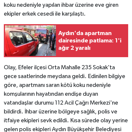
koku nedeniyle yapılan ihbar üzerine eve giren
ekipler erkek cesedi ile karşılaştı.
Aydın'da apartman
dairesinde patlama: 1'i
ağır 2 yaralı
Olay, Efeler ilçesi Orta Mahalle 235 Sokak'ta
gece saatlerinde meydana geldi. Edinilen bilgiye
göre, apartmanı saran kötü koku nedeniyle
komşularının hayatından endişe duyan
vatandaşlar durumu 112 Acil Çağrı Merkezi'ne
bildirdi. İhbar üzerine bölgeye sağlık, polis ve
itfaiye ekipleri sevk edildi. Kısa sürede olay yerine
gelen polis ekipleri Aydın Büyükşehir Belediyesi