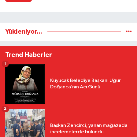
Yükleniyor...
Trend Haberler
1
Kuyucak Belediye Başkanı Uğur
Doğanca’nın Acı Günü
2
Başkan Zencirci, yanan mağazada
incelemelerde bulundu