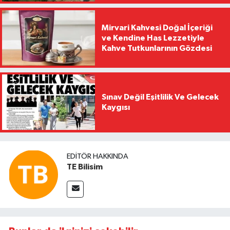
Mirvari Kahvesi Doğal İçeriği
ve Kendine Has Lezzetiyle
Kahve Tutkunlarının Gözdesi
Sınav Değil Eşitlilik Ve Gelecek
Kaygısı
EDITÖR HAKKINDA
TE Bilisim