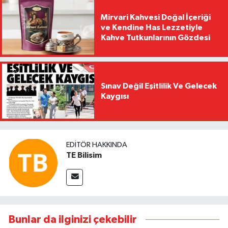
Mirvari Kahvesi Doğal İçeriği
ve Kendine Has Lezzetiyle
Kahve Tutkunlarının Gözdesi
Sınav Değil Eşitlilik Ve Gelecek
Kaygısı
EDITÖR HAKKINDA
TE Bilisim
Bunlar da ilginizi çekebilir