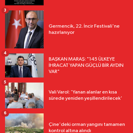
3
Germencik, 22. İncir Festivali'ne
hazırlanıyor
4
BAŞKAN MARAŞ: "145 ÜLKEYE
İHRACAT YAPAN GÜÇLÜ BİR AYDIN
VAR"
5
Vali Varol: 'Yanan alanlar en kısa
sürede yeniden yeşillendirilecek'
6
Çine'deki orman yangını tamamen
kontrol altına alındı