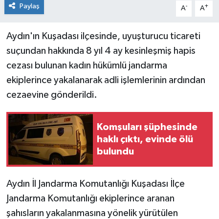
Paylaş
-
+
A
A
Aydın'ın Kuşadası ilçesinde, uyuşturucu ticareti
suçundan hakkında 8 yıl 4 ay kesinleşmiş hapis
cezası bulunan kadın hükümlü jandarma
ekiplerince yakalanarak adli işlemlerinin ardından
cezaevine gönderildi.
Komşuları şüphesinde
haklı çıktı, evinde ölü
bulundu
Aydın İl Jandarma Komutanlığı Kuşadası İlçe
Jandarma Komutanlığı ekiplerince aranan
şahısların yakalanmasına yönelik yürütülen