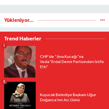
Yükleniyor...
Trend Haberler
1
CHP’de "Ana Kucağı"na
Veda"Erdal Demir Partisinden İstifa
Etti"
2
Kuyucak Belediye Başkanı Uğur
Doğanca’nın Acı Günü