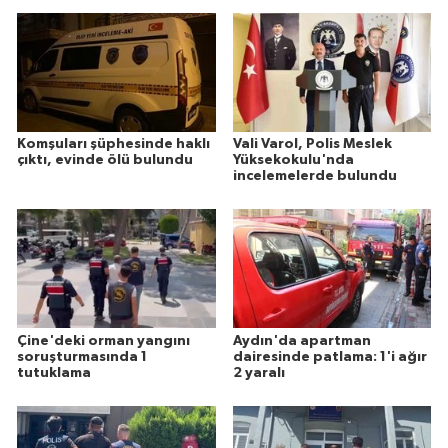
Komşuları şüphesinde haklı
Vali Varol, Polis Meslek
çıktı, evinde ölü bulundu
Yüksekokulu'nda
incelemelerde bulundu
Çine'deki orman yangını
Aydın'da apartman
soruşturmasında 1
dairesinde patlama: 1'i ağır
tutuklama
2 yaralı