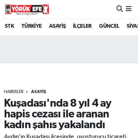
Aydın Nöbetçi Eczaneler
STK
TÜRKİYE
ASAYİŞ
İLÇELER
GÜNCEL
SİYA
Aydın Hava Durumu
AYDIN Namaz Vakitleri
Aydın Trafik Yoğunluk Haritası
Süper Lig Puan Durumu ve Fikstür
HABERLER
ASAYİŞ
Kuşadası'nda 8 yıl 4 ay
Tüm Manşetler
hapis cezası ile aranan
Son Dakika Haberleri
kadın şahıs yakalandı
Haber Arşivi
Aydın'ın Kuşadası ilçesinde, uyuşturucu ticareti