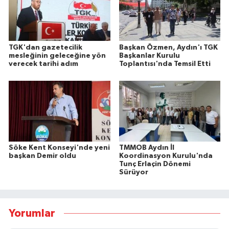
TGK'dan gazetecilik
Başkan Özmen, Aydın'ı TGK
mesleğinin geleceğine yön
Başkanlar Kurulu
verecek tarihi adım
Toplantısı'nda Temsil Etti
Söke Kent Konseyi'nde yeni
TMMOB Aydın İl
başkan Demir oldu
Koordinasyon Kurulu'nda
Tunç Erlaçin Dönemi
Sürüyor
Yorumlar