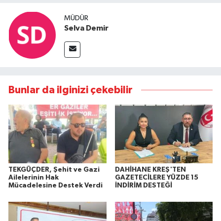
MÜDÜR
Selva Demir
Bunlar da ilginizi çekebilir
TEKGÜÇDER, Şehit ve Gazi
DAHİHANE KREŞ'TEN
Ailelerinin Hak
GAZETECİLERE YÜZDE 15
Mücadelesine Destek Verdi
İNDİRİM DESTEĞİ