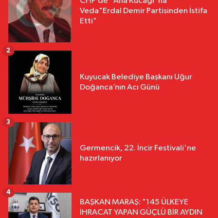
CHP’de "Ana Kucağı"na
Veda"Erdal Demir Partisinden İstifa
Etti"
2
Kuyucak Belediye Başkanı Uğur
Doğanca’nın Acı Günü
3
Germencik, 22. İncir Festivali'ne
hazırlanıyor
4
BAŞKAN MARAŞ: "145 ÜLKEYE
İHRACAT YAPAN GÜÇLÜ BİR AYDIN