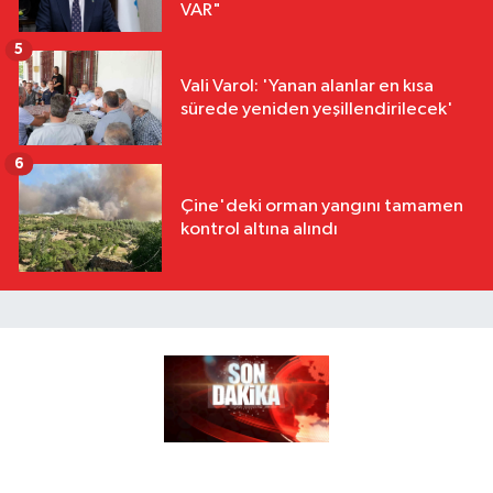
VAR"
5
Vali Varol: 'Yanan alanlar en kısa
sürede yeniden yeşillendirilecek'
6
Çine'deki orman yangını tamamen
kontrol altına alındı