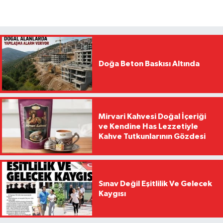
Doğa Beton Baskısı Altında
Mirvari Kahvesi Doğal İçeriği
ve Kendine Has Lezzetiyle
Kahve Tutkunlarının Gözdesi
Sınav Değil Eşitlilik Ve Gelecek
Kaygısı