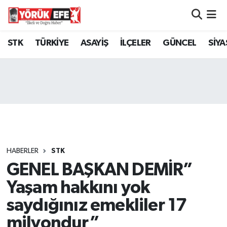
Aydın Nöbetçi Eczaneler
STK
TÜRKİYE
ASAYİŞ
İLÇELER
GÜNCEL
SİYA
Aydın Hava Durumu
AYDIN Namaz Vakitleri
Aydın Trafik Yoğunluk Haritası
Süper Lig Puan Durumu ve Fikstür
HABERLER
STK
GENEL BAŞKAN DEMİR”
Tüm Manşetler
Yaşam hakkını yok
Son Dakika Haberleri
saydığınız emekliler 17
milyondur”
Haber Arşivi