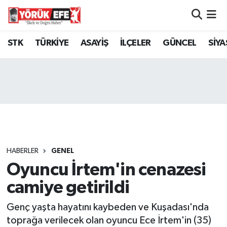
Aydın Nöbetçi Eczaneler
STK
TÜRKİYE
ASAYİŞ
İLÇELER
GÜNCEL
SİYA
Aydın Hava Durumu
AYDIN Namaz Vakitleri
Aydın Trafik Yoğunluk Haritası
Süper Lig Puan Durumu ve Fikstür
HABERLER
GENEL
Oyuncu İrtem'in cenazesi
Tüm Manşetler
camiye getirildi
Son Dakika Haberleri
Genç yaşta hayatını kaybeden ve Kuşadası'nda
Haber Arşivi
toprağa verilecek olan oyuncu Ece İrtem'in (35)