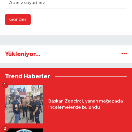
Gönder
Yükleniyor...
Trend Haberler
1
Başkan Zencirci, yanan mağazada
incelemelerde bulundu
2