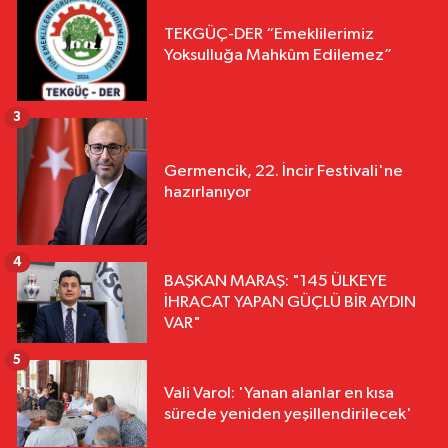
TEKGÜÇ-DER “Emeklilerimiz
Yoksulluğa Mahkûm Edilemez”
3
Germencik, 22. İncir Festivali'ne
hazırlanıyor
4
BAŞKAN MARAŞ: "145 ÜLKEYE
İHRACAT YAPAN GÜÇLÜ BİR AYDIN
VAR"
5
Vali Varol: 'Yanan alanlar en kısa
sürede yeniden yeşillendirilecek'