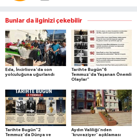
Bunlar da ilginizi çekebilir
Eda, İncirliova'da son
Tarihte Bugün"6
yolculuğuna uğurlandı
Temmuz'da Yaşanan Önemli
Olaylar"
Tarihte Bugün"2
Aydın Valiliği'nden
Temmuz'da Dünya ve
'kruvaziyer' açıklaması