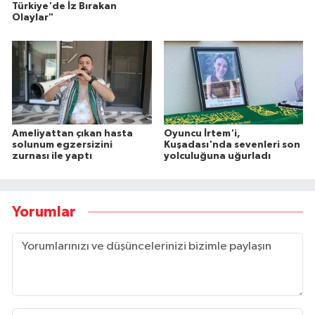
Türkiye'de İz Bırakan
Olaylar"
Ameliyattan çıkan hasta
Oyuncu İrtem'i,
solunum egzersizini
Kuşadası'nda sevenleri son
zurnası ile yaptı
yolculuğuna uğurladı
Yorumlar