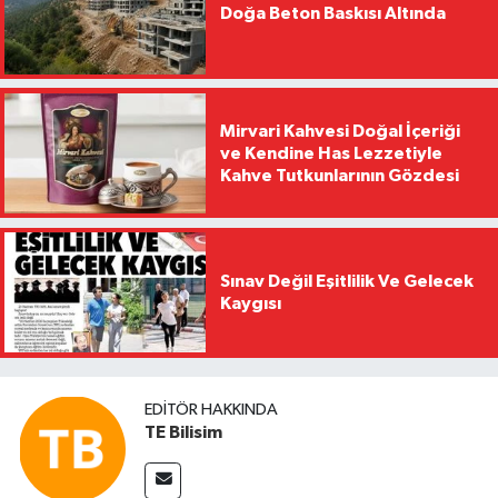
Doğa Beton Baskısı Altında
Mirvari Kahvesi Doğal İçeriği
ve Kendine Has Lezzetiyle
Kahve Tutkunlarının Gözdesi
Sınav Değil Eşitlilik Ve Gelecek
Kaygısı
EDITÖR HAKKINDA
TE Bilisim