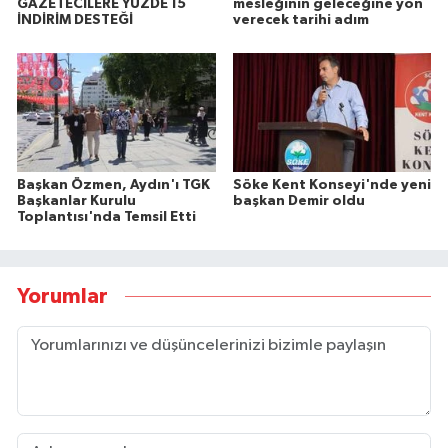
GAZETECİLERE YÜZDE 15
mesleğinin geleceğine yön
İNDİRİM DESTEĞİ
verecek tarihi adım
Başkan Özmen, Aydın'ı TGK
Söke Kent Konseyi'nde yeni
Başkanlar Kurulu
başkan Demir oldu
Toplantısı'nda Temsil Etti
Yorumlar