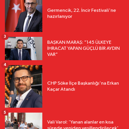
Germencik, 22. İncir Festivali'ne
hazırlanıyor
3
BAŞKAN MARAŞ: "145 ÜLKEYE
İHRACAT YAPAN GÜÇLÜ BİR AYDIN
VAR"
4
CHP Söke İlçe Başkanlığı'na Erkan
Kaçar Atandı
5
Vali Varol: 'Yanan alanlar en kısa
sürede yeniden yeşillendirilecek'