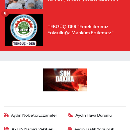
6
TEKGÜÇ-DER “Emeklilerimiz
Yoksulluğa Mahkûm Edilemez”
Aydın Nöbetçi Eczaneler
Aydın Hava Durumu
AYDIN Namaz Vakitleri
Aydın Trafik Yoğunluk