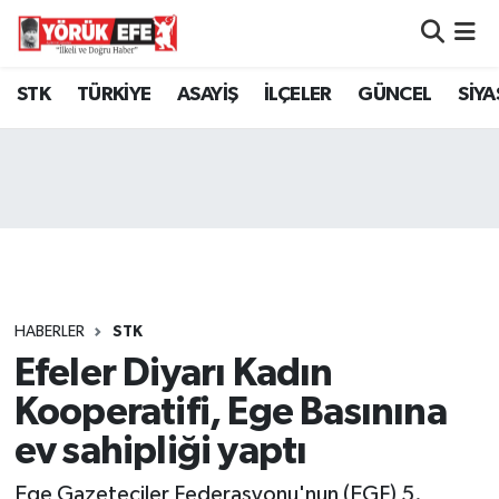
Aydın Nöbetçi Eczaneler
STK
TÜRKİYE
ASAYİŞ
İLÇELER
GÜNCEL
SİYA
Aydın Hava Durumu
AYDIN Namaz Vakitleri
Aydın Trafik Yoğunluk Haritası
Süper Lig Puan Durumu ve Fikstür
HABERLER
STK
Efeler Diyarı Kadın
Tüm Manşetler
Kooperatifi, Ege Basınına
Son Dakika Haberleri
ev sahipliği yaptı
Haber Arşivi
Ege Gazeteciler Federasyonu'nun (EGF) 5.