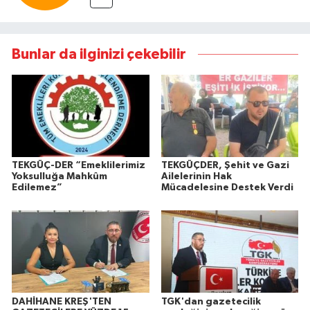
Bunlar da ilginizi çekebilir
TEKGÜÇ-DER “Emeklilerimiz
TEKGÜÇDER, Şehit ve Gazi
Yoksulluğa Mahkûm
Ailelerinin Hak
Edilemez”
Mücadelesine Destek Verdi
DAHİHANE KREŞ'TEN
TGK'dan gazetecilik