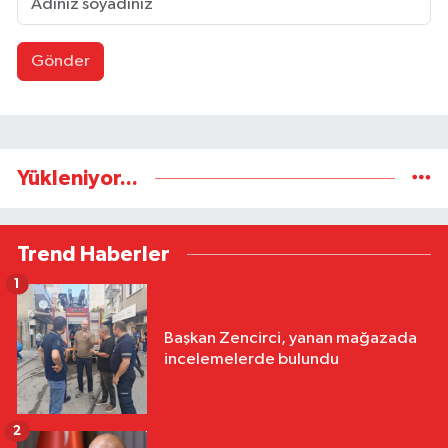
Gönder
Yükleniyor...
Trend Haberler
1
Başkan Zencirci, yanan mağazada
incelemelerde bulundu
2