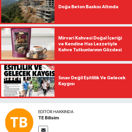
Doğa Beton Baskısı Altında
Mirvari Kahvesi Doğal İçeriği
ve Kendine Has Lezzetiyle
Kahve Tutkunlarının Gözdesi
Sınav Değil Eşitlilik Ve Gelecek
Kaygısı
EDITÖR HAKKINDA
TE Bilisim