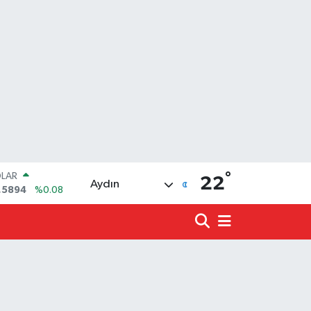
°
LAR
22
Aydın
,5894
%0.08
RO
,0398
%-0.02
ERLİN
,1581
%0.16
ALTIN
27.85
%0.54
ST100
.703
%11