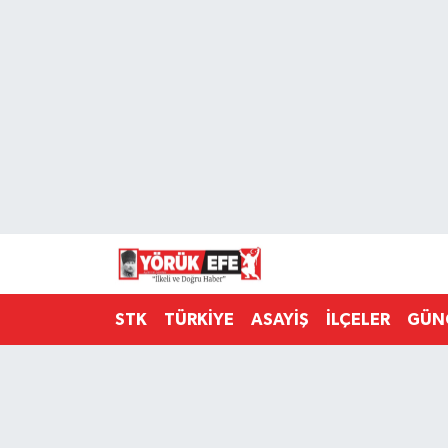
Aydın Nöbetçi Eczaneler
Aydın Hava Durumu
AYDIN Namaz Vakitleri
Aydın Trafik Yoğunluk Haritası
Süper Lig Puan Durumu ve Fikstür
STK
TÜRKİYE
ASAYİŞ
İLÇELER
GÜN
Tüm Manşetler
Son Dakika Haberleri
Haber Arşivi