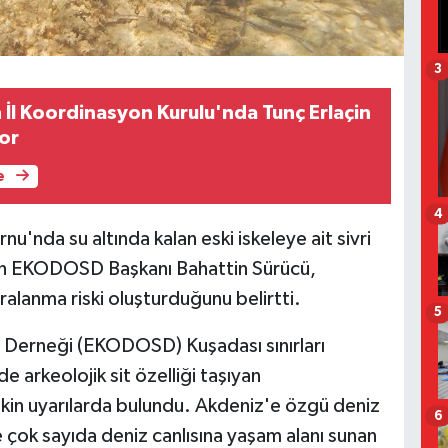
3
l Koordinasyon Kurulu'nda Tunç Erlaçin
or
e
4
nu'nda su altında kalan eski iskeleye ait sivri
ken EKODOSD Başkanı Bahattin Sürücü,
aralanma riski oluşturduğunu belirtti.
5
Derneği (EKODOSD) Kuşadası sınırları
 arkeolojik sit özelliği taşıyan
lişkin uyarılarda bulundu. Akdeniz'e özgü deniz
6
 çok sayıda deniz canlısına yaşam alanı sunan