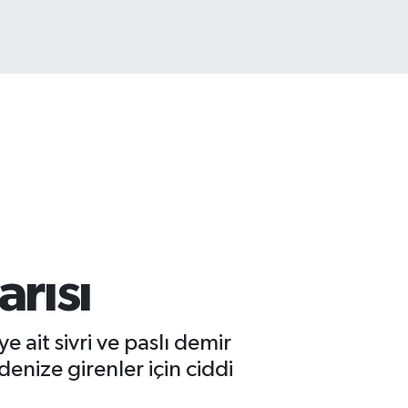
TCOIN
.927,78
%1.32
rısı
e ait sivri ve paslı demir
nize girenler için ciddi