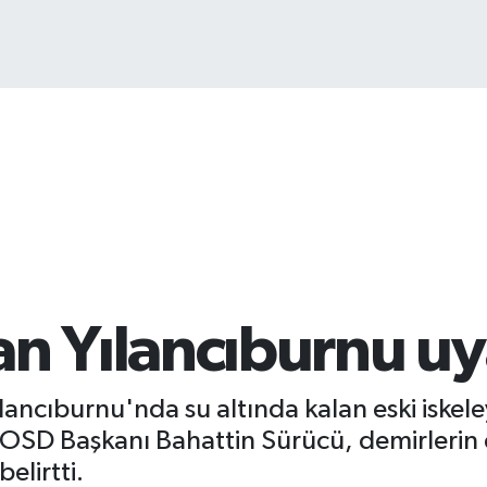
BI
64
Yılancıburnu uya
lancıburnu'nda su altında kalan eski iskeley
SD Başkanı Bahattin Sürücü, demirlerin de
elirtti.