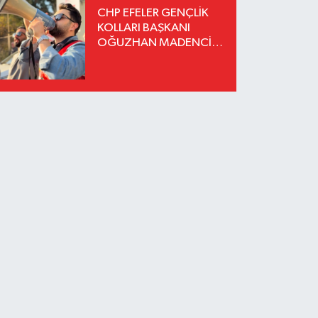
CHP EFELER GENÇLİK
KOLLARI BAŞKANI
OĞUZHAN MADENCİ
İSTİFA ETTİ YENİ
PARTİ'YE KATILDIĞINI
AÇIKLADI