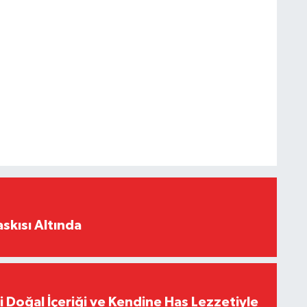
skısı Altında
i Doğal İçeriği ve Kendine Has Lezzetiyle