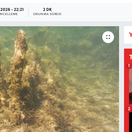
.2026 - 22:21
2 DK
NCELLEME
OKUNMA SÜRESI
Y
1
2