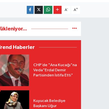
-
+
A
A
ükleniyor...
Trend Haberler
CHP’de "Ana Kucağı"na
Veda"Erdal Demir
Partisinden İstifa Etti"
Kuyucak Belediye
Başkanı Uğur