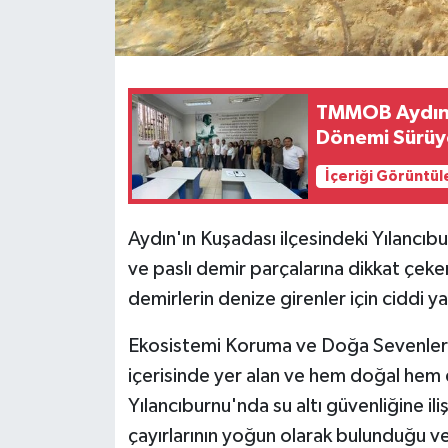
TMMOB Aydın İ
Dönemi Sürüy
İçeriği Görüntül
Aydın'ın Kuşadası ilçesindeki Yılancıbur
ve paslı demir parçalarına dikkat çe
demirlerin denize girenler için ciddi y
Ekosistemi Koruma ve Doğa Sevenler 
içerisinde yer alan ve hem doğal hem de
Yılancıburnu'nda su altı güvenliğine i
çayırlarının yoğun olarak bulunduğu ve