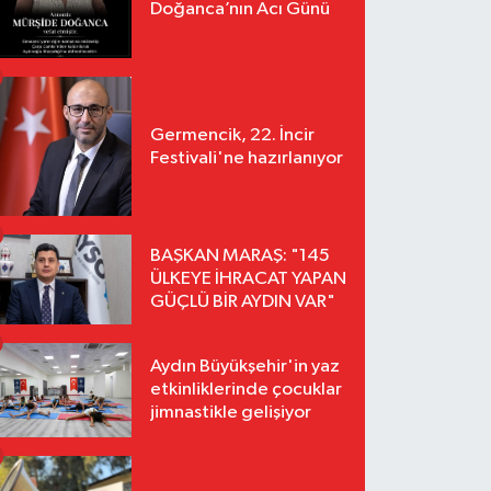
Doğanca’nın Acı Günü
Germencik, 22. İncir
Festivali'ne hazırlanıyor
BAŞKAN MARAŞ: "145
ÜLKEYE İHRACAT YAPAN
GÜÇLÜ BİR AYDIN VAR"
Aydın Büyükşehir'in yaz
etkinliklerinde çocuklar
jimnastikle gelişiyor