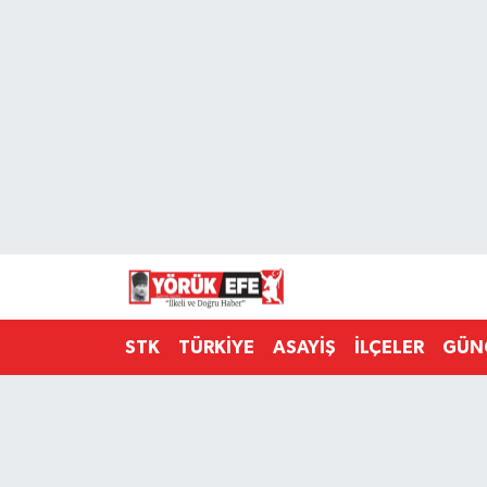
Aydın Nöbetçi Eczaneler
Aydın Hava Durumu
AYDIN Namaz Vakitleri
Aydın Trafik Yoğunluk Haritası
Süper Lig Puan Durumu ve Fikstür
STK
TÜRKİYE
ASAYİŞ
İLÇELER
GÜN
Tüm Manşetler
Son Dakika Haberleri
Haber Arşivi