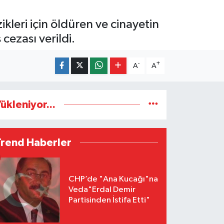
ikleri için öldüren ve cinayetin
cezası verildi.
-
+
A
A
ükleniyor...
Trend Haberler
CHP’de "Ana Kucağı"na
Veda"Erdal Demir
Partisinden İstifa Etti"