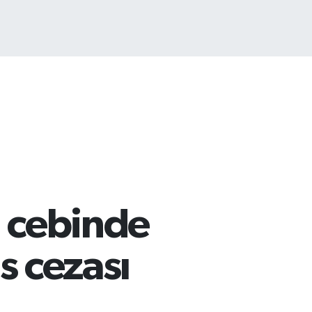
TCOIN
.225,61
%-0.63
i cebinde
s cezası