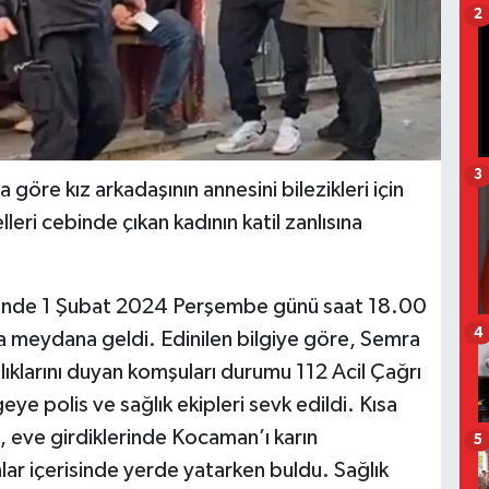
2
3
 göre kız arkadaşının annesini bilezikleri için
eri cebinde çıkan kadının katil zanlısına
rinde 1 Şubat 2024 Perşembe günü saat 18.00
4
da meydana geldi. Edinilen bilgiye göre, Semra
lıklarını duyan komşuları durumu 112 Acil Çağrı
eye polis ve sağlık ekipleri sevk edildi. Kısa
i, eve girdiklerinde Kocaman’ı karın
5
lar içerisinde yerde yatarken buldu. Sağlık