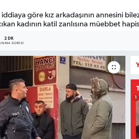
 iddiaya göre kız arkadaşının annesini bilez
ıkan kadının katil zanlısına müebbet hapis 
2 DK
UNMA SÜRESI
Y
1