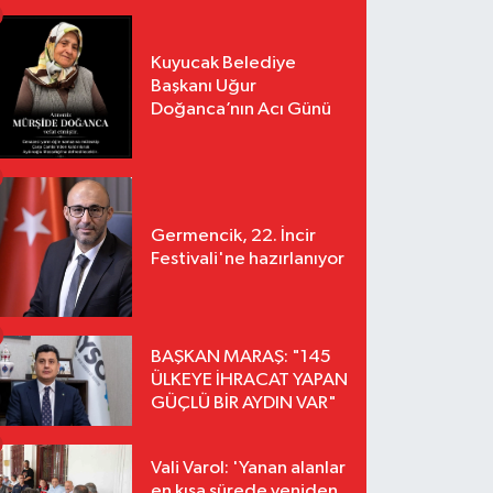
Kuyucak Belediye
Başkanı Uğur
Doğanca’nın Acı Günü
Germencik, 22. İncir
Festivali'ne hazırlanıyor
BAŞKAN MARAŞ: "145
ÜLKEYE İHRACAT YAPAN
GÜÇLÜ BİR AYDIN VAR"
Vali Varol: 'Yanan alanlar
en kısa sürede yeniden