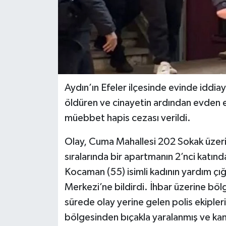
Aydın’ın Efeler ilçesinde evinde iddiaya
öldüren ve cinayetin ardından evden ell
müebbet hapis cezası verildi.
Olay, Cuma Mahallesi 202 Sokak üze
sıralarında bir apartmanın 2’nci katın
Kocaman (55) isimli kadının yardım çığ
Merkezi’ne bildirdi. İhbar üzerine bölg
sürede olay yerine gelen polis ekipler
bölgesinden bıçakla yaralanmış ve kan