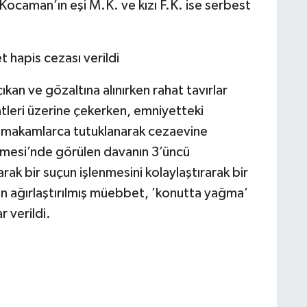
. Kocaman’ın eşi M.K. ve kızı F.K. ise serbest
 hapis cezası verildi
kan ve gözaltına alınırken rahat tavırlar
katleri üzerine çekerken, emniyetteki
li makamlarca tutuklanarak cezaevine
emesi’nde görülen davanın 3’üncü
ak bir suçun işlenmesini kolaylaştırarak bir
 ağırlaştırılmış müebbet, ’konutta yağma’
r verildi.