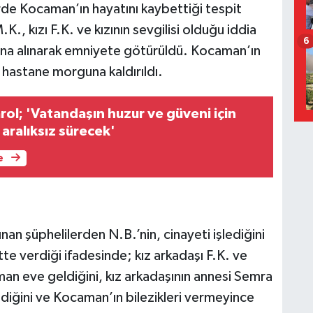
rde Kocaman’ın hayatını kaybettiği tespit
., kızı F.K. ve kızının sevgilisi olduğu iddia
6
tına alınarak emniyete götürüldü. Kocaman’ın
 hastane morguna kaldırıldı.
arol; 'Vatandaşın huzur ve güveni için
 aralıksız sürecek'
e
an şüphelilerden N.B.’nin, cinayeti işlediğini
ette verdiği ifadesinde; kız arkadaşı F.K. ve
n eve geldiğini, kız arkadaşının annesi Semra
ediğini ve Kocaman’ın bilezikleri vermeyince