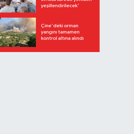
yeşillendirilecek'
Çine'deki orman
yangını tamamen
kontrol altına alındı