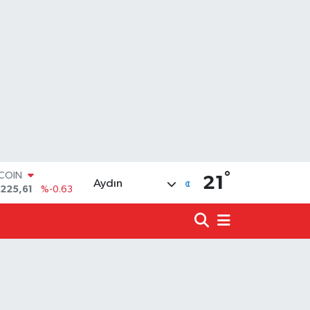
°
LAR
21
Aydın
,7143
%0.16
RO
,0317
%-0.02
ERLİN
,2463
%0.07
ALTIN
10.40
%0.45
ST100
.799
%70