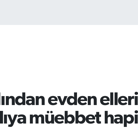
BI
64
ından evden eller
nlıya müebbet hapi