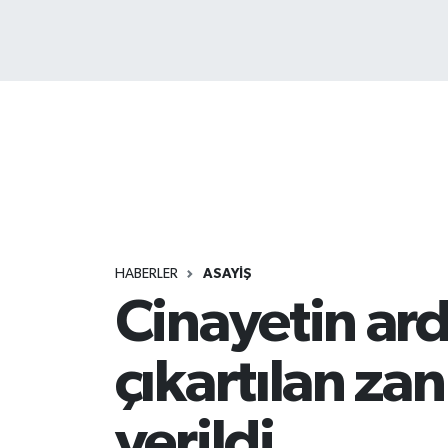
HABERLER
ASAYİŞ
Cinayetin ard
çıkartılan za
verildi