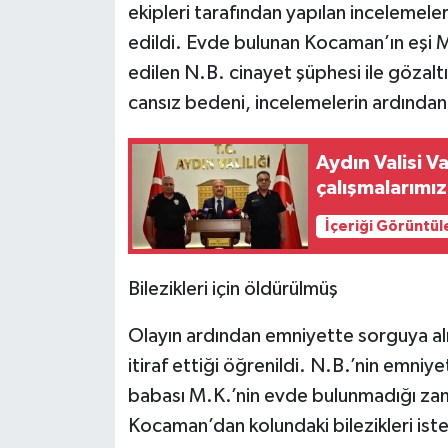
ekipleri tarafından yapılan incelemele
edildi. Evde bulunan Kocaman’ın eşi M.K
edilen N.B. cinayet şüphesi ile gözal
cansız bedeni, incelemelerin ardından
Aydın Valisi V
çalışmalarımız
İçeriği Görüntül
Bilezikleri için öldürülmüş
Olayın ardından emniyette sorguya alın
itiraf ettiği öğrenildi. N.B.’nin emniy
babası M.K.’nin evde bulunmadığı zama
Kocaman’dan kolundaki bilezikleri ist