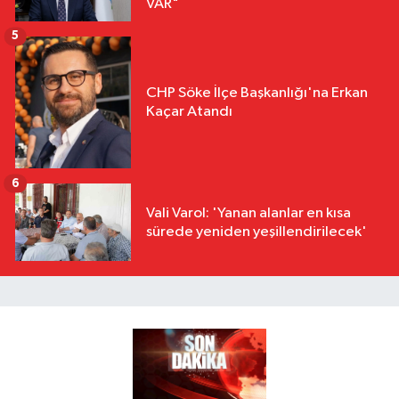
VAR"
5
CHP Söke İlçe Başkanlığı'na Erkan
Kaçar Atandı
6
Vali Varol: 'Yanan alanlar en kısa
sürede yeniden yeşillendirilecek'