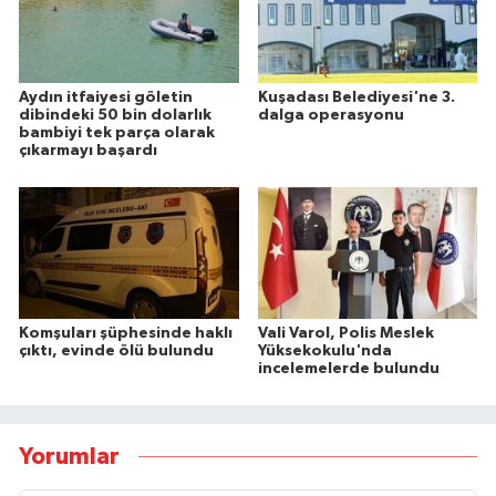
Aydın itfaiyesi göletin
Kuşadası Belediyesi'ne 3.
dibindeki 50 bin dolarlık
dalga operasyonu
bambiyi tek parça olarak
çıkarmayı başardı
Komşuları şüphesinde haklı
Vali Varol, Polis Meslek
çıktı, evinde ölü bulundu
Yüksekokulu'nda
incelemelerde bulundu
Yorumlar