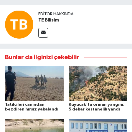
EDITÖR HAKKINDA
TE Bilisim
Bunlar da ilginizi çekebilir
Tatilcileri canından
Kuyucak'ta orman yangını:
bezdiren hırsız yakalandı
5 dekar kestanelik yandı