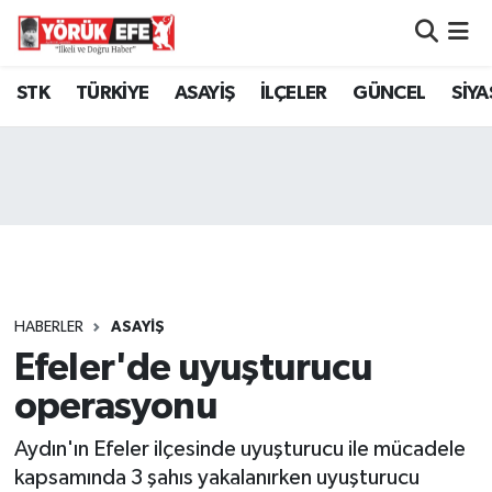
Aydın Nöbetçi Eczaneler
STK
TÜRKİYE
ASAYİŞ
İLÇELER
GÜNCEL
SİYA
Aydın Hava Durumu
AYDIN Namaz Vakitleri
Aydın Trafik Yoğunluk Haritası
Süper Lig Puan Durumu ve Fikstür
HABERLER
ASAYİŞ
Efeler'de uyuşturucu
Tüm Manşetler
operasyonu
Son Dakika Haberleri
Aydın'ın Efeler ilçesinde uyuşturucu ile mücadele
Haber Arşivi
kapsamında 3 şahıs yakalanırken uyuşturucu