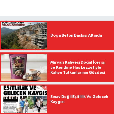
Doğa Beton Baskısı Altında
Mirvari Kahvesi Doğal İçeriği
ve Kendine Has Lezzetiyle
Kahve Tutkunlarının Gözdesi
Sınav Değil Eşitlilik Ve Gelecek
Kaygısı