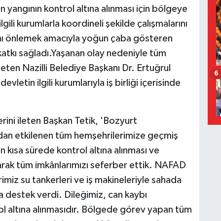
yangının kontrol altına alınması için bölgeye
ilgili kurumlarla koordineli şekilde çalışmalarını
ını önlemek amacıyla yoğun çaba gösteren
 katkı sağladı.Yaşanan olay nedeniyle tüm
leten Nazilli Belediye Başkanı Dr. Ertuğrul
6
vletin ilgili kurumlarıyla iş birliği içerisinde
erini ileten Başkan Tetik, 'Bozyurt
an etkilenen tüm hemşehrilerimize geçmiş
en kısa sürede kontrol altına alınması ve
larak tüm imkânlarımızı seferber ettik. NAFAD
miz su tankerleri ve iş makineleriyle sahada
 destek verdi. Dileğimiz, can kaybı
 altına alınmasıdır. Bölgede görev yapan tüm