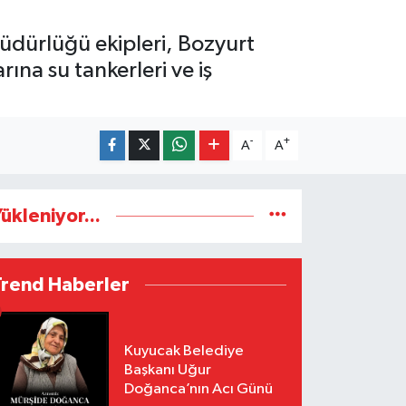
Müdürlüğü ekipleri, Bozyurt
na su tankerleri ve iş
-
+
A
A
ükleniyor...
Trend Haberler
Kuyucak Belediye
Başkanı Uğur
Doğanca’nın Acı Günü