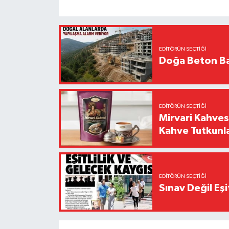
EDITÖRÜN SEÇTIĞI
Doğa Beton Ba
EDITÖRÜN SEÇTIĞI
Mirvari Kahves
Kahve Tutkunl
EDITÖRÜN SEÇTIĞI
Sınav Değil Eşi