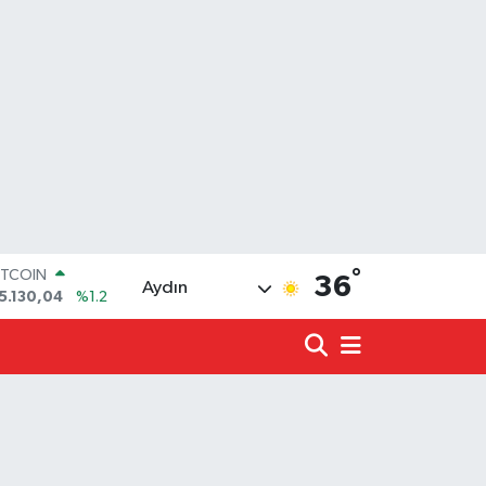
°
OLAR
36
Aydın
7,7106
%0.17
URO
5,1652
%0.27
TERLİN
4,4046
%0.35
.ALTIN
648.99
%2.59
İST100
3.773
%-19