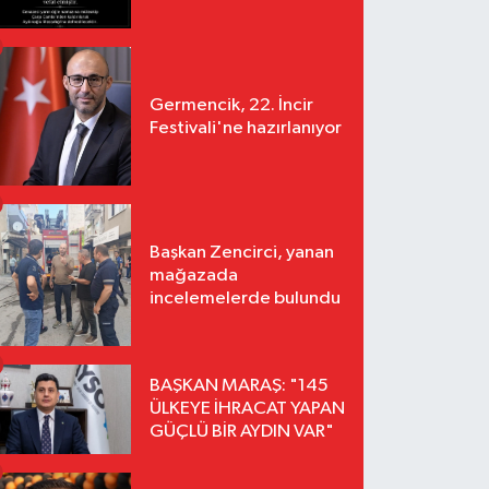
Germencik, 22. İncir
Festivali'ne hazırlanıyor
Başkan Zencirci, yanan
mağazada
incelemelerde bulundu
BAŞKAN MARAŞ: "145
ÜLKEYE İHRACAT YAPAN
GÜÇLÜ BİR AYDIN VAR"