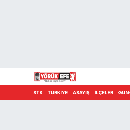
Aydın Nöbetçi Eczaneler
Aydın Hava Durumu
AYDIN Namaz Vakitleri
Aydın Trafik Yoğunluk Haritası
Süper Lig Puan Durumu ve Fikstür
STK
TÜRKİYE
ASAYİŞ
İLÇELER
GÜN
Tüm Manşetler
Son Dakika Haberleri
Haber Arşivi