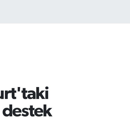
ITCOIN
5.130,04
%1.2
urt'taki
 destek