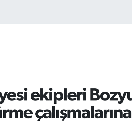
B
6
yesi ekipleri Bozy
rme çalışmalarına