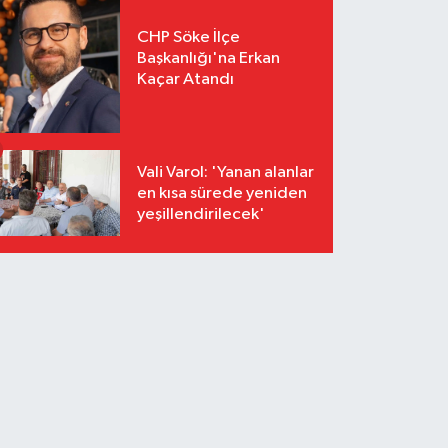
CHP Söke İlçe
Başkanlığı'na Erkan
Kaçar Atandı
Vali Varol: 'Yanan alanlar
en kısa sürede yeniden
yeşillendirilecek'