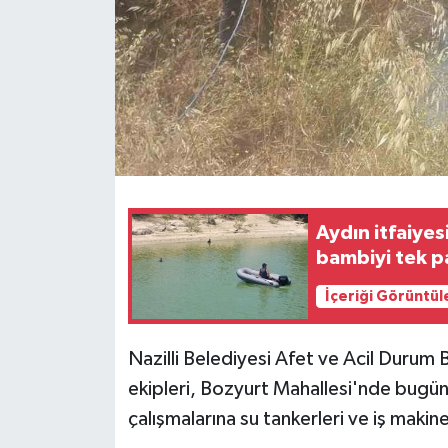
Aydın itfaiyes
bambiyi tek p
İçeriği Görüntül
Nazilli Belediyesi Afet ve Acil Durum
ekipleri, Bozyurt Mahallesi'nde bugü
çalışmalarına su tankerleri ve iş makin