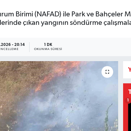
 Durum Birimi (NAFAD) ile Park ve Bahçeler 
erinde çıkan yangının söndürme çalışmaları
.2026 - 20:14
1 DK
NCELLEME
OKUNMA SÜRESI
Y
1