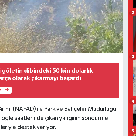
2
3
i göletin dibindeki 50 bin dolarlık
arça olarak çıkarmayı başardı
e
4
 Birimi (NAFAD) ile Park ve Bahçeler Müdürlüğü
n öğle saatlerinde çıkan yangının söndürme
eleriyle destek veriyor.
5