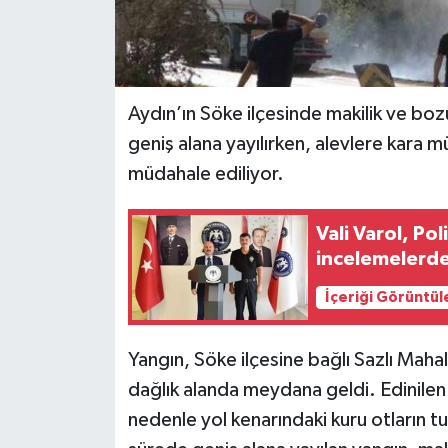
Aydın’ın Söke ilçesinde makilik ve boz
geniş alana yayılırken, alevlere kara m
müdahale ediliyor.
Vali Varol, P
incelemelerd
İçeriği Görüntül
Yangın, Söke ilçesine bağlı Sazlı Maha
dağlık alanda meydana geldi. Edinilen
nedenle yol kenarındaki kuru otların tu