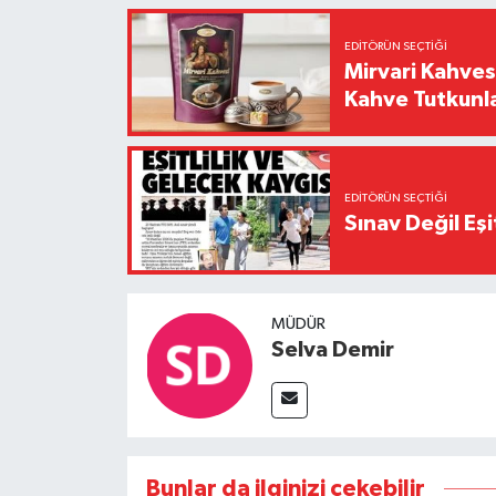
EDITÖRÜN SEÇTIĞI
Mirvari Kahves
Kahve Tutkunl
EDITÖRÜN SEÇTIĞI
Sınav Değil Eşi
MÜDÜR
Selva Demir
Bunlar da ilginizi çekebilir