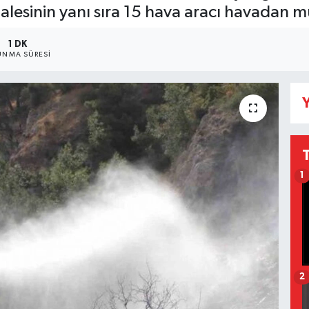
alesinin yanı sıra 15 hava aracı havadan m
1 DK
NMA SÜRESI
Y
1
2