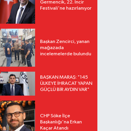
Germencik, 22. İncir
Festivali'ne hazırlanıyor
Başkan Zencirci, yanan
mağazada
incelemelerde bulundu
BAŞKAN MARAŞ: "145
ÜLKEYE İHRACAT YAPAN
GÜÇLÜ BİR AYDIN VAR"
CHP Söke İlçe
Başkanlığı'na Erkan
Kaçar Atandı