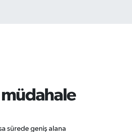
ITCOIN
4.959,79
%1.11
le müdahale
sa sürede geniş alana