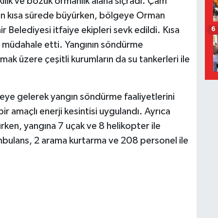
ilik ve bozuk ormanlık alana sıçradı. Çam
gın kısa sürede büyürken, bölgeye Orman
Belediyesi itfaiye ekipleri sevk edildi. Kısa
6
 müdahale etti. Yangının söndürme
ak üzere çeşitli kurumların da su tankerleri ile
eye gelerek yangın söndürme faaliyetlerini
 amaçlı enerji kesintisi uygulandı. Ayrıca
ırken, yangına 7 uçak ve 8 helikopter ile
mbulans, 2 arama kurtarma ve 208 personel ile