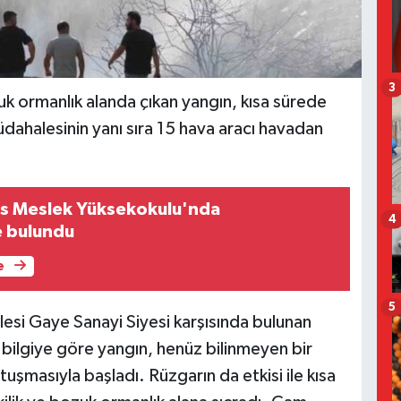
3
uk ormanlık alanda çıkan yangın, kısa sürede
üdahalesinin yanı sıra 15 hava aracı havadan
olis Meslek Yüksekokulu'nda
4
e bulundu
e
5
llesi Gaye Sanayi Siyesi karşısında bulunan
 bilgiye göre yangın, henüz bilinmeyen bir
tuşmasıyla başladı. Rüzgarın da etkisi ile kısa