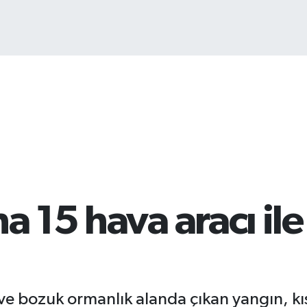
B
6
na 15 hava aracı i
 ve bozuk ormanlık alanda çıkan yangın, kı