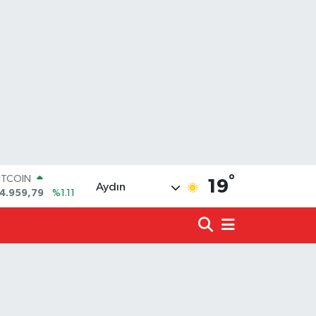
°
OLAR
19
Aydın
7,7436
%0.18
URO
5,2510
%0.32
TERLİN
4,4811
%0.38
.ALTIN
660.55
%0.03
İST100
3.779
%-14