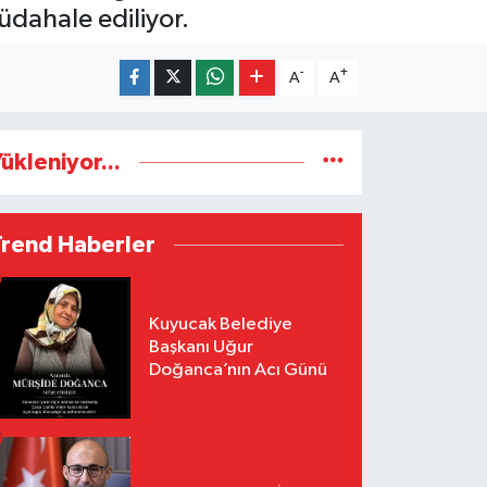
üdahale ediliyor.
-
+
A
A
ükleniyor...
Trend Haberler
Kuyucak Belediye
Başkanı Uğur
Doğanca’nın Acı Günü