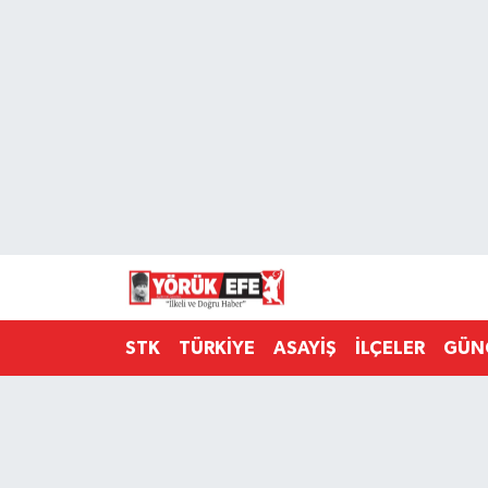
Aydın Nöbetçi Eczaneler
Aydın Hava Durumu
AYDIN Namaz Vakitleri
Aydın Trafik Yoğunluk Haritası
Süper Lig Puan Durumu ve Fikstür
STK
TÜRKİYE
ASAYİŞ
İLÇELER
GÜN
Tüm Manşetler
Son Dakika Haberleri
Haber Arşivi