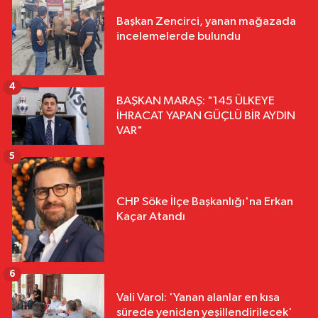
Başkan Zencirci, yanan mağazada
incelemelerde bulundu
4
BAŞKAN MARAŞ: "145 ÜLKEYE
İHRACAT YAPAN GÜÇLÜ BİR AYDIN
VAR"
5
CHP Söke İlçe Başkanlığı'na Erkan
Kaçar Atandı
6
Vali Varol: 'Yanan alanlar en kısa
sürede yeniden yeşillendirilecek'