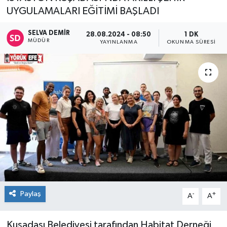
UYGULAMALARI EĞİTİMİ BAŞLADI
SELVA DEMIR
28.08.2024 - 08:50
1 DK
MÜDÜR
YAYINLANMA
OKUNMA SÜRESI
Paylaş
-
+
A
A
Kuşadası Belediyesi tarafından Habitat Derneği,