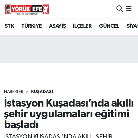
Aydın Nöbetçi Eczaneler
STK
TÜRKİYE
ASAYİŞ
İLÇELER
GÜNCEL
SİYA
Aydın Hava Durumu
AYDIN Namaz Vakitleri
Aydın Trafik Yoğunluk Haritası
Süper Lig Puan Durumu ve Fikstür
HABERLER
KUŞADASI
İstasyon Kuşadası’nda akıllı
Tüm Manşetler
şehir uygulamaları eğitimi
Son Dakika Haberleri
başladı
Haber Arşivi
İSTASYON KUŞADASI’NDA AKILLI ŞEHİR