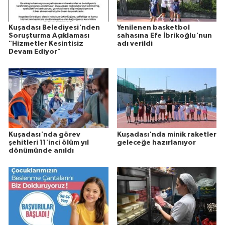
Kuşadası Belediyesi'nden
Yenilenen basketbol
Soruşturma Açıklaması
sahasına Efe İbrikoğlu'nun
"Hizmetler Kesintisiz
adı verildi
Devam Ediyor"
Kuşadası'nda görev
Kuşadası'nda minik raketler
şehitleri 11'inci ölüm yıl
geleceğe hazırlanıyor
dönümünde anıldı