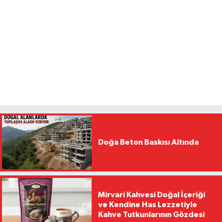
Doğa Beton Baskısı Altında
Mirvari Kahvesi Doğal İçeriği
ve Kendine Has Lezzetiyle
Kahve Tutkunlarının Gözdesi