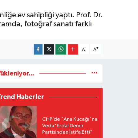
liğe ev sahipliği yaptı. Prof. Dr.
amda, fotoğraf sanatı farklı
-
+
A
A
ükleniyor...
Trend Haberler
CHP’de "Ana Kucağı"na
Veda"Erdal Demir
Partisinden İstifa Etti"