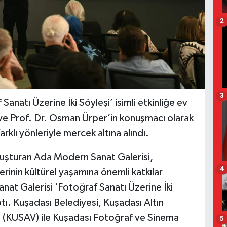
2
3
natı Üzerine İki Söyleşi’ isimli etkinliğe ev
k ve Prof. Dr. Osman Ürper’in konuşmacı olarak
rklı yönleriyle mercek altına alındı.
uluşturan Ada Modern Sanat Galerisi,
4
erinin kültürel yaşamına önemli katkılar
t Galerisi ‘Fotoğraf Sanatı Üzerine İki
aptı. Kuşadası Belediyesi, Kuşadası Altın
ı (KUSAV) ile Kuşadası Fotoğraf ve Sinema
5