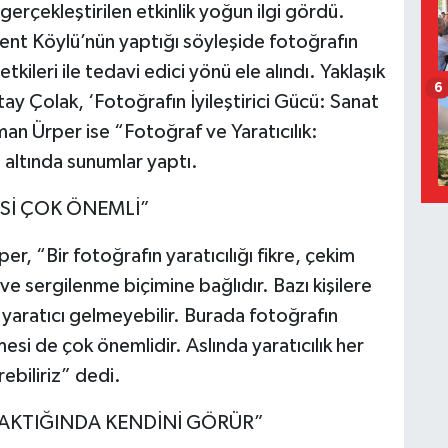
erçekleştirilen etkinlik yoğun ilgi gördü.
t Köylü’nün yaptığı söyleşide fotoğrafın
tkileri ile tedavi edici yönü ele alındı. Yaklaşık
6
y Çolak, ‘Fotoğrafın İyileştirici Gücü: Sanat
an Ürper ise “Fotoğraf ve Yaratıcılık:
altında sunumlar yaptı.
ESİ ÇOK ÖNEMLİ”
r, “Bir fotoğrafın yaratıcılığı fikre, çekim
e sergilenme biçimine bağlıdır. Bazı kişilere
e yaratıcı gelmeyebilir. Burada fotoğrafın
emesi de çok önemlidir. Aslında yaratıcılık her
rebiliriz” dedi.
BAKTIĞINDA KENDİNİ GÖRÜR”