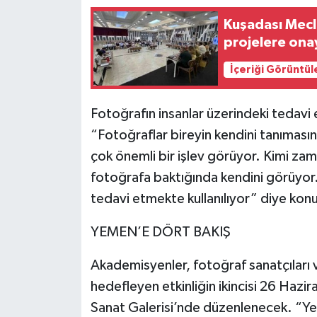
Kuşadası Mecl
projelere onay
İçeriği Görüntül
Fotoğrafın insanlar üzerindeki tedavi 
“Fotoğraflar bireyin kendini tanımasın
çok önemli bir işlev görüyor. Kimi zam
fotoğrafa baktığında kendini görüyor
tedavi etmekte kullanılıyor” diye kon
YEMEN’E DÖRT BAKIŞ
Akademisyenler, fotoğraf sanatçıları v
hedefleyen etkinliğin ikincisi 26 Ha
Sanat Galerisi’nde düzenlenecek. “Ye