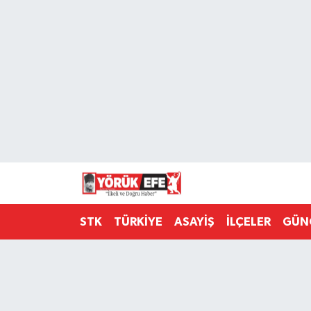
Aydın Nöbetçi Eczaneler
Aydın Hava Durumu
AYDIN Namaz Vakitleri
Aydın Trafik Yoğunluk Haritası
Süper Lig Puan Durumu ve Fikstür
STK
TÜRKİYE
ASAYİŞ
İLÇELER
GÜN
Tüm Manşetler
Son Dakika Haberleri
Haber Arşivi