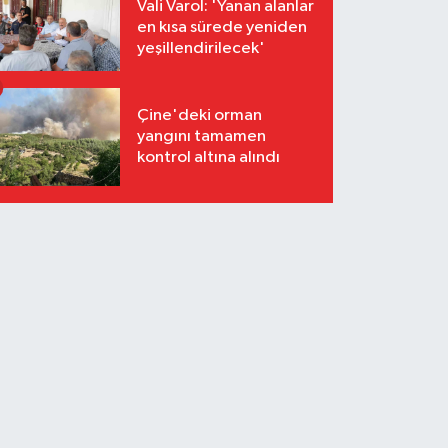
Vali Varol: 'Yanan alanlar
en kısa sürede yeniden
yeşillendirilecek'
Çine'deki orman
yangını tamamen
kontrol altına alındı