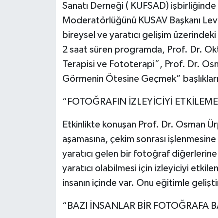
Sanatı Derneği ( KUFSAD) işbirliğinde g
Moderatörlüğünü KUSAV Başkanı Leven
bireysel ve yaratıcı gelişim üzerindeki e
2 saat süren programda, Prof. Dr. Okta
Terapisi ve Fototerapi”, Prof. Dr. Osm
Görmenin Ötesine Geçmek” başlıkları 
“FOTOĞRAFIN İZLEYİCİYİ ETKİLEM
Etkinlikte konuşan Prof. Dr. Osman Ürpe
aşamasına, çekim sonrası işlenmesine v
yaratıcı gelen bir fotoğraf diğerlerin
yaratıcı olabilmesi için izleyiciyi etkil
insanın içinde var. Onu eğitimle gelişti
“BAZI İNSANLAR BİR FOTOĞRAFA 