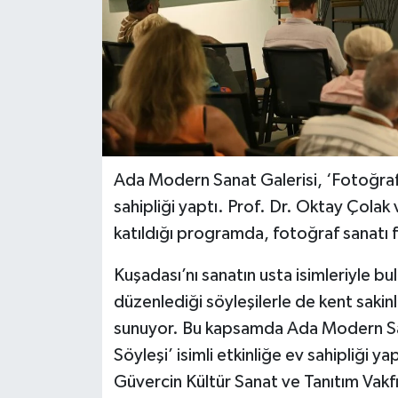
Ada Modern Sanat Galerisi, ‘Fotoğraf Sa
sahipliği yaptı. Prof. Dr. Oktay Çola
katıldığı programda, fotoğraf sanatı fa
Kuşadası’nı sanatın usta isimleriyle b
düzenlediği söyleşilerle de kent sakinl
sunuyor. Bu kapsamda Ada Modern Sana
Söyleşi’ isimli etkinliğe ev sahipliği y
Güvercin Kültür Sanat ve Tanıtım Vakf