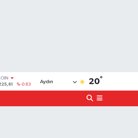
COIN
225,61
%-0.63
°
LAR
20
Aydın
7143
%0.16
RO
0317
%-0.02
RLİN
2463
%0.07
LTIN
4.81
%1.44
T100
799
%70