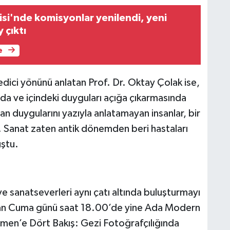
isi'nde komisyonlar yenilendi, yeni
 çıktı
e
edici yönünü anlatan Prof. Dr. Oktay Çolak ise,
da ve içindeki duyguları açığa çıkarmasında
an duygularını yazıyla anlatamayan insanlar, bir
. Sanat zaten antik dönemden beri hastaları
uştu.
e sanatseverleri aynı çatı altında buluşturmayı
ziran Cuma günü saat 18.00’de yine Ada Modern
men’e Dört Bakış: Gezi Fotoğrafçılığında