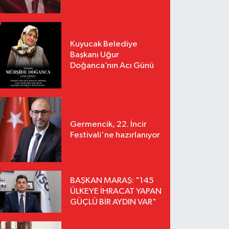
Kuyucak Belediye
Başkanı Uğur
Doğanca’nın Acı Günü
Germencik, 22. İncir
Festivali'ne hazırlanıyor
BAŞKAN MARAŞ: "145
ÜLKEYE İHRACAT YAPAN
GÜÇLÜ BİR AYDIN VAR"