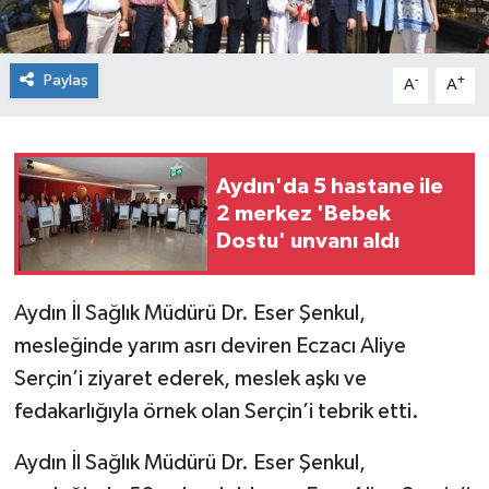
Paylaş
-
+
A
A
Aydın'da 5 hastane ile
2 merkez 'Bebek
Dostu' unvanı aldı
Aydın İl Sağlık Müdürü Dr. Eser Şenkul,
mesleğinde yarım asrı deviren Eczacı Aliye
Serçin’i ziyaret ederek, meslek aşkı ve
fedakarlığıyla örnek olan Serçin’i tebrik etti.
Aydın İl Sağlık Müdürü Dr. Eser Şenkul,