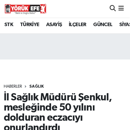
Aydın Nöbetçi Eczaneler
STK
TÜRKİYE
ASAYİŞ
İLÇELER
GÜNCEL
SİYA
Aydın Hava Durumu
AYDIN Namaz Vakitleri
Aydın Trafik Yoğunluk Haritası
Süper Lig Puan Durumu ve Fikstür
HABERLER
SAĞLIK
İl Sağlık Müdürü Şenkul,
Tüm Manşetler
mesleğinde 50 yılını
Son Dakika Haberleri
dolduran eczacıyı
onurlandırdı
Haber Arşivi