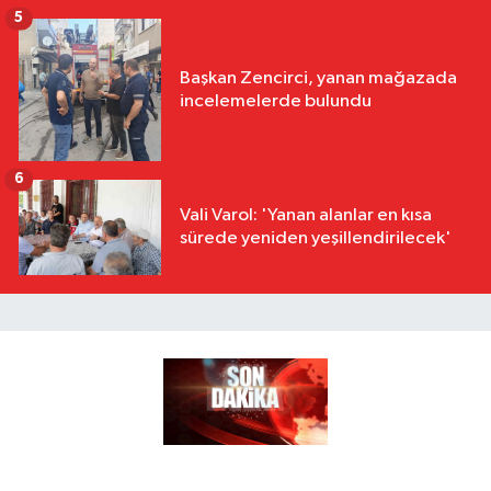
5
Başkan Zencirci, yanan mağazada
incelemelerde bulundu
6
Vali Varol: 'Yanan alanlar en kısa
sürede yeniden yeşillendirilecek'