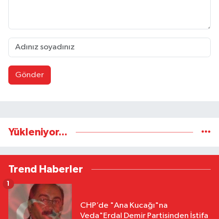
Gönder
Yükleniyor...
Trend Haberler
1
CHP’de "Ana Kucağı"na
Veda"Erdal Demir Partisinden İstifa