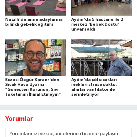
Nazilli'de anne adaylarına
Aydın'da 5 hastane ile 2
bilinçli gebelik eğitimi
merkez 'Bebek Dostu'
unvanı aldı
Eczacı Özgür Karaer'den
Aydın'da çöl sıcakları
Sıcak Hava Uyarısı
inekleri strese soktu;
"Güneşten Korunun, Sıvı
ahırlar vantilatör ile
Tüketimini İhmal Etmeyin"
serinletiliyor
Yorumlar