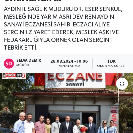
AYDIN İL SAĞLIK MÜDÜRÜ DR. ESER ŞENKUL,
MESLEĞİNDE YARIM ASRI DEVİREN AYDIN
SANAYİ ECZANESİ SAHİBİ ECZACI ALİYE
SERÇİN’İ ZİYARET EDEREK, MESLEK AŞKI VE
FEDAKARLIĞIYLA ÖRNEK OLAN SERÇİN’İ
TEBRİK ETTİ.
SELVA DEMIR
28.08.2024 - 10:06
1 DK
MÜDÜR
YAYINLANMA
OKUNMA SÜRESI