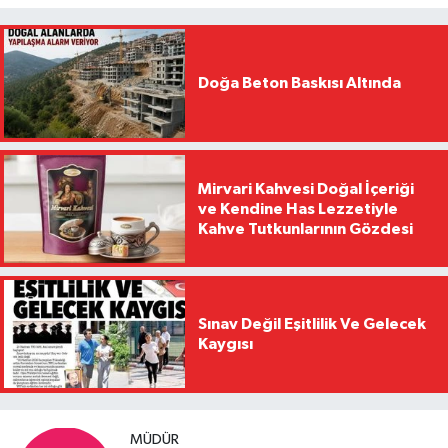
Doğa Beton Baskısı Altında
Mirvari Kahvesi Doğal İçeriği
ve Kendine Has Lezzetiyle
Kahve Tutkunlarının Gözdesi
Sınav Değil Eşitlilik Ve Gelecek
Kaygısı
MÜDÜR