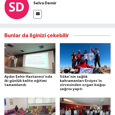
Selva Demir
Bunlar da ilginizi çekebilir
Aydın Şehir Hastanesi'nde
Söke'nin sağlık
iki günlük kalite eğitimi
kahramanları Erciyes'in
tamamlandı
zirvesinden organ bağışı
çağrısı yaptı