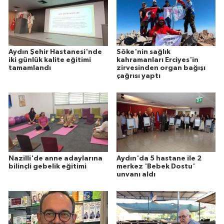
Aydın Şehir Hastanesi'nde
Söke'nin sağlık
iki günlük kalite eğitimi
kahramanları Erciyes'in
tamamlandı
zirvesinden organ bağışı
çağrısı yaptı
Nazilli'de anne adaylarına
Aydın'da 5 hastane ile 2
bilinçli gebelik eğitimi
merkez 'Bebek Dostu'
unvanı aldı