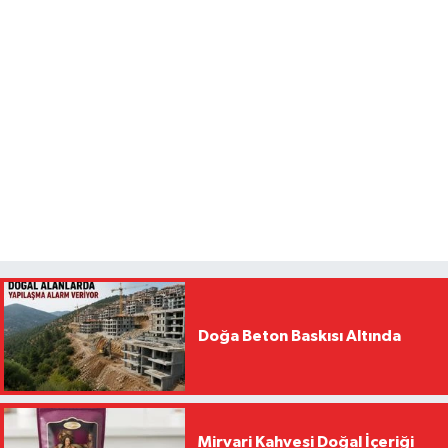
Doğa Beton Baskısı Altında
Mirvari Kahvesi Doğal İçeriği