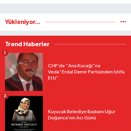
Yükleniyor...
Trend Haberler
1
CHP’de "Ana Kucağı"na
Veda"Erdal Demir Partisinden İstifa
Etti"
2
Kuyucak Belediye Başkanı Uğur
Doğanca’nın Acı Günü