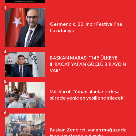
3
Germencik, 22. İncir Festivali'ne
hazırlanıyor
4
BAŞKAN MARAŞ: "145 ÜLKEYE
İHRACAT YAPAN GÜÇLÜ BİR AYDIN
VAR"
5
Vali Varol: 'Yanan alanlar en kısa
sürede yeniden yeşillendirilecek'
6
Başkan Zencirci, yanan mağazada