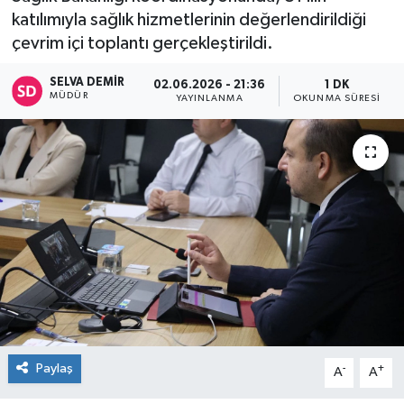
katılımıyla sağlık hizmetlerinin değerlendirildiği
çevrim içi toplantı gerçekleştirildi.
SELVA DEMIR
02.06.2026 - 21:36
1 DK
MÜDÜR
YAYINLANMA
OKUNMA SÜRESI
Paylaş
-
+
A
A