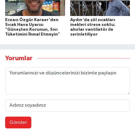
Eczacı Özgür Karaer'den
Aydın'da çöl sıcakları
Sıcak Hava Uyarısı
inekleri strese soktu;
"Güneşten Korunun, Sıvı
ahırlar vantilatör ile
Tüketimini İhmal Etmeyin"
serinletiliyor
Yorumlar
Gönder