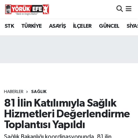
Aydın Nöbetçi Eczaneler
STK
TÜRKİYE
ASAYİŞ
İLÇELER
GÜNCEL
SİYA
Aydın Hava Durumu
AYDIN Namaz Vakitleri
Aydın Trafik Yoğunluk Haritası
Süper Lig Puan Durumu ve Fikstür
HABERLER
SAĞLIK
81 İlin Katılımıyla Sağlık
Tüm Manşetler
Hizmetleri Değerlendirme
Son Dakika Haberleri
Toplantısı Yapıldı
Haber Arşivi
Sağlık Bakanlığı koordinasyonunda, 81 ilin