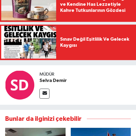
ve Kendine Has Lezzetiyle
Kahve Tutkunlarının Gözdesi
Sınav Değil Eşitlilik Ve Gelecek
Kaygısı
MÜDÜR
Selva Demir
Bunlar da ilginizi çekebilir