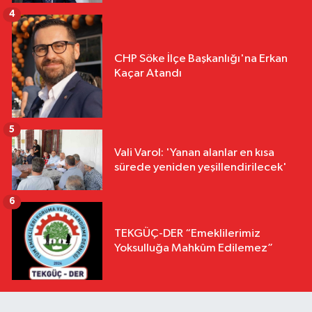
4
CHP Söke İlçe Başkanlığı'na Erkan
Kaçar Atandı
5
Vali Varol: 'Yanan alanlar en kısa
sürede yeniden yeşillendirilecek'
6
TEKGÜÇ-DER “Emeklilerimiz
Yoksulluğa Mahkûm Edilemez”