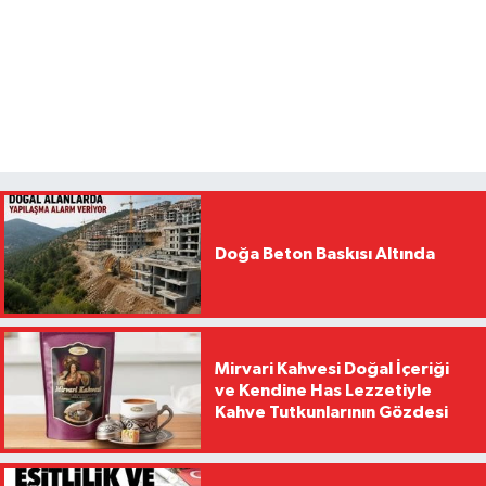
Doğa Beton Baskısı Altında
Mirvari Kahvesi Doğal İçeriği
ve Kendine Has Lezzetiyle
Kahve Tutkunlarının Gözdesi