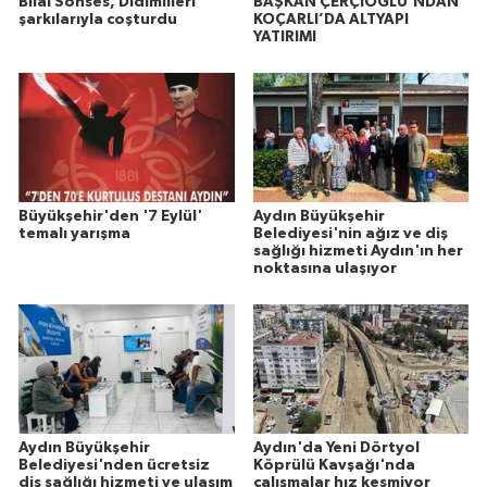
Bilal Sonses, Didimlileri
BAŞKAN ÇERÇİOĞLU’NDAN
şarkılarıyla coşturdu
KOÇARLI’DA ALTYAPI
YATIRIMI
Büyükşehir'den '7 Eylül'
Aydın Büyükşehir
temalı yarışma
Belediyesi'nin ağız ve diş
sağlığı hizmeti Aydın'ın her
noktasına ulaşıyor
Aydın Büyükşehir
Aydın'da Yeni Dörtyol
Belediyesi'nden ücretsiz
Köprülü Kavşağı'nda
diş sağlığı hizmeti ve ulaşım
çalışmalar hız kesmiyor