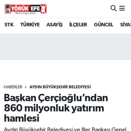
Aydın Nöbetçi Eczaneler
STK
TÜRKİYE
ASAYİŞ
İLÇELER
GÜNCEL
SİYA
Aydın Hava Durumu
AYDIN Namaz Vakitleri
Aydın Trafik Yoğunluk Haritası
Süper Lig Puan Durumu ve Fikstür
HABERLER
AYDIN BÜYÜKŞEHİR BELEDİYESİ
Başkan Çerçioğlu’ndan
Tüm Manşetler
860 milyonluk yatırım
Son Dakika Haberleri
hamlesi
Haber Arşivi
Aydın Büyükşehir Belediyesi ve İller Bankası Genel