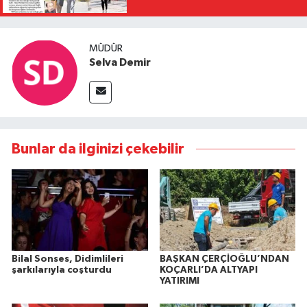
MÜDÜR
Selva Demir
Bunlar da ilginizi çekebilir
Bilal Sonses, Didimlileri
BAŞKAN ÇERÇİOĞLU’NDAN
şarkılarıyla coşturdu
KOÇARLI’DA ALTYAPI
YATIRIMI