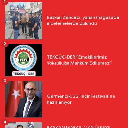
1
Başkan Zencirci, yanan mağazada
incelemelerde bulundu
2
TEKGÜÇ-DER “Emeklilerimiz
Yoksulluğa Mahkûm Edilemez”
3
Germencik, 22. İncir Festivali'ne
hazırlanıyor
4
BAŞKAN MARAŞ: "145 ÜLKEYE