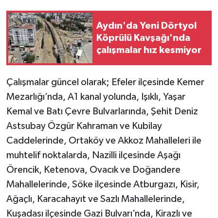
Aydın'da Yeni Dörtyol
Köprülü Kavşağı'nda
çalışmalar hız kesmiyor
Çalışmalar güncel olarak; Efeler ilçesinde Kemer
Mezarlığı’nda, A1 kanal yolunda, Işıklı, Yaşar
Kemal ve Batı Çevre Bulvarlarında, Şehit Deniz
Astsubay Özgür Kahraman ve Kubilay
Caddelerinde, Ortaköy ve Akkoz Mahalleleri ile
muhtelif noktalarda, Nazilli ilçesinde Aşağı
Örencik, Ketenova, Ovacık ve Doğandere
Mahallelerinde, Söke ilçesinde Atburgazı, Kisir,
Ağaçlı, Karacahayıt ve Sazlı Mahallelerinde,
Kuşadası ilçesinde Gazi Bulvarı’nda, Kirazlı ve