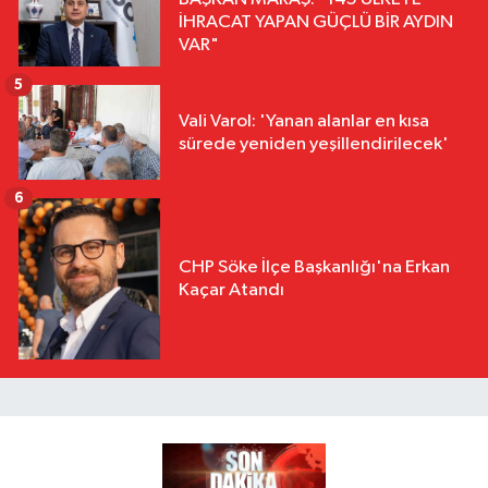
İHRACAT YAPAN GÜÇLÜ BİR AYDIN
VAR"
5
Vali Varol: 'Yanan alanlar en kısa
sürede yeniden yeşillendirilecek'
6
CHP Söke İlçe Başkanlığı'na Erkan
Kaçar Atandı