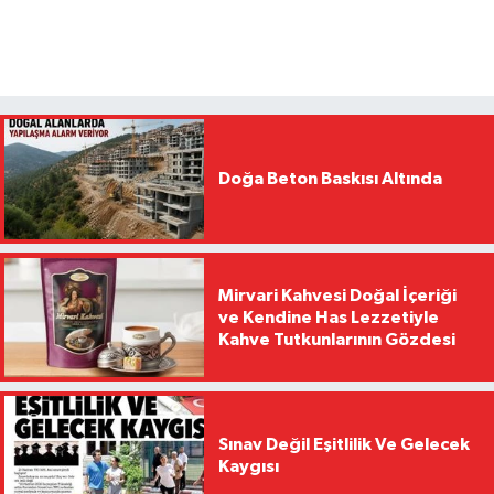
Doğa Beton Baskısı Altında
Mirvari Kahvesi Doğal İçeriği
ve Kendine Has Lezzetiyle
Kahve Tutkunlarının Gözdesi
Sınav Değil Eşitlilik Ve Gelecek
Kaygısı