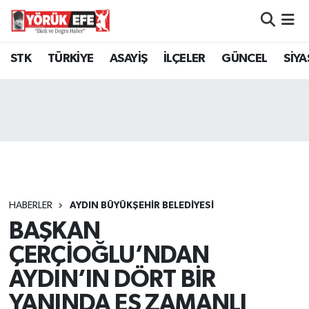
Aydın Nöbetçi Eczaneler
STK
TÜRKİYE
ASAYİŞ
İLÇELER
GÜNCEL
SİYA
Aydın Hava Durumu
AYDIN Namaz Vakitleri
Aydın Trafik Yoğunluk Haritası
Süper Lig Puan Durumu ve Fikstür
HABERLER
AYDIN BÜYÜKŞEHİR BELEDİYESİ
BAŞKAN
Tüm Manşetler
ÇERÇİOĞLU’NDAN
Son Dakika Haberleri
AYDIN’IN DÖRT BİR
YANINDA EŞ ZAMANLI
Haber Arşivi