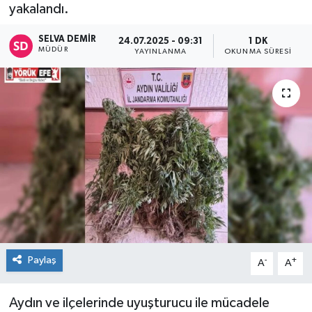
yakalandı.
SELVA DEMIR
24.07.2025 - 09:31
1 DK
MÜDÜR
YAYINLANMA
OKUNMA SÜRESI
Paylaş
-
+
A
A
Aydın ve ilçelerinde uyuşturucu ile mücadele