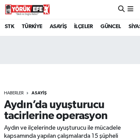
Aydın Nöbetçi Eczaneler
STK
TÜRKİYE
ASAYİŞ
İLÇELER
GÜNCEL
SİYA
Aydın Hava Durumu
AYDIN Namaz Vakitleri
Aydın Trafik Yoğunluk Haritası
Süper Lig Puan Durumu ve Fikstür
HABERLER
ASAYİŞ
Aydın’da uyuşturucu
Tüm Manşetler
tacirlerine operasyon
Son Dakika Haberleri
Aydın ve ilçelerinde uyuşturucu ile mücadele
Haber Arşivi
kapsamında yapılan çalışmalarda 15 şüpheli