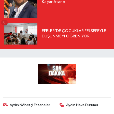
Kaçar Atandı
6
EFELER’DE ÇOCUKLAR FELSEFEYLE
DÜŞÜNMEYİ ÖĞRENİYOR
Aydın Nöbetçi Eczaneler
Aydın Hava Durumu