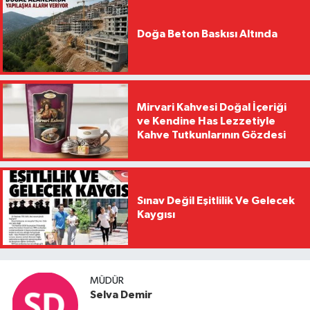
Doğa Beton Baskısı Altında
Mirvari Kahvesi Doğal İçeriği
ve Kendine Has Lezzetiyle
Kahve Tutkunlarının Gözdesi
Sınav Değil Eşitlilik Ve Gelecek
Kaygısı
MÜDÜR
Selva Demir