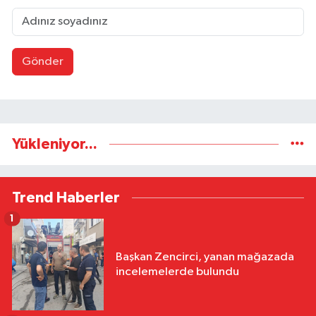
Gönder
Yükleniyor...
Trend Haberler
1
Başkan Zencirci, yanan mağazada
incelemelerde bulundu