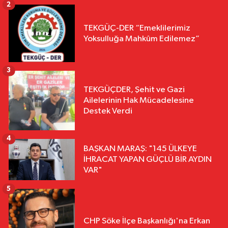
2
TEKGÜÇ-DER “Emeklilerimiz
Yoksulluğa Mahkûm Edilemez”
3
TEKGÜÇDER, Şehit ve Gazi
Ailelerinin Hak Mücadelesine
Destek Verdi
4
BAŞKAN MARAŞ: "145 ÜLKEYE
İHRACAT YAPAN GÜÇLÜ BİR AYDIN
VAR"
5
CHP Söke İlçe Başkanlığı'na Erkan