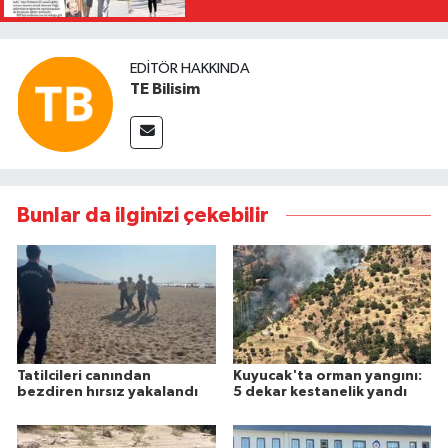
EDITÖR HAKKINDA
TE Bilisim
Bunlar da ilginizi çekebilir
Tatilcileri canından
Kuyucak'ta orman yangını:
bezdiren hırsız yakalandı
5 dekar kestanelik yandı