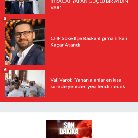
İHRACAT YAPAN GÜÇLÜ BİR AYDIN
VAR"
5
CHP Söke İlçe Başkanlığı'na Erkan
Kaçar Atandı
6
Vali Varol: 'Yanan alanlar en kısa
sürede yeniden yeşillendirilecek'