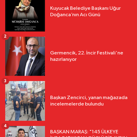
Kuyucak Belediye Başkanı Uğur
Doğanca’nın Acı Günü
2
Germencik, 22. İncir Festivali'ne
hazırlanıyor
3
Başkan Zencirci, yanan mağazada
incelemelerde bulundu
4
BAŞKAN MARAŞ: "145 ÜLKEYE