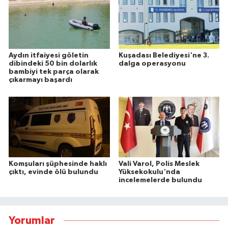
Aydın itfaiyesi göletin
Kuşadası Belediyesi'ne 3.
dibindeki 50 bin dolarlık
dalga operasyonu
bambiyi tek parça olarak
çıkarmayı başardı
Komşuları şüphesinde haklı
Vali Varol, Polis Meslek
çıktı, evinde ölü bulundu
Yüksekokulu'nda
incelemelerde bulundu
Yorumlar