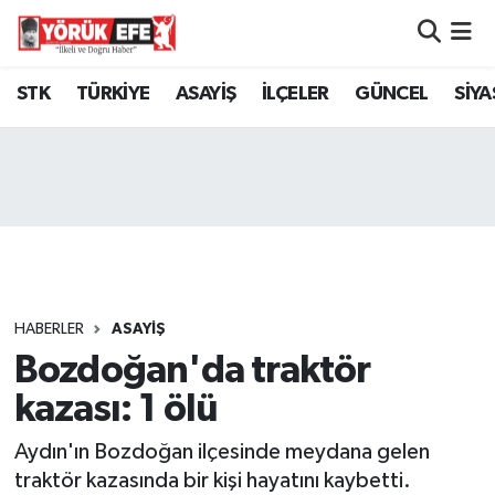
Aydın Nöbetçi Eczaneler
STK
TÜRKİYE
ASAYİŞ
İLÇELER
GÜNCEL
SİYA
Aydın Hava Durumu
AYDIN Namaz Vakitleri
Aydın Trafik Yoğunluk Haritası
Süper Lig Puan Durumu ve Fikstür
HABERLER
ASAYİŞ
Bozdoğan'da traktör
Tüm Manşetler
kazası: 1 ölü
Son Dakika Haberleri
Aydın'ın Bozdoğan ilçesinde meydana gelen
Haber Arşivi
traktör kazasında bir kişi hayatını kaybetti.