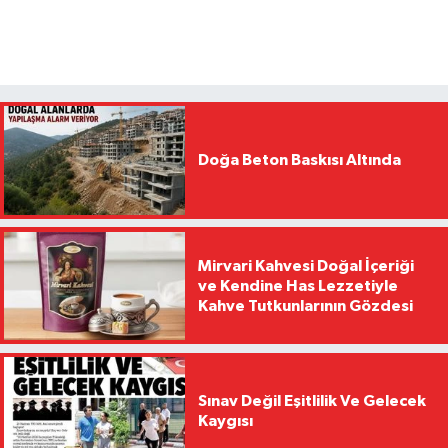
Doğa Beton Baskısı Altında
Mirvari Kahvesi Doğal İçeriği
ve Kendine Has Lezzetiyle
Kahve Tutkunlarının Gözdesi
Sınav Değil Eşitlilik Ve Gelecek
Kaygısı