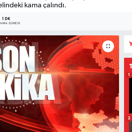
elindeki kama çalındı.
1 DK
NMA SÜRESI
Y
1
2