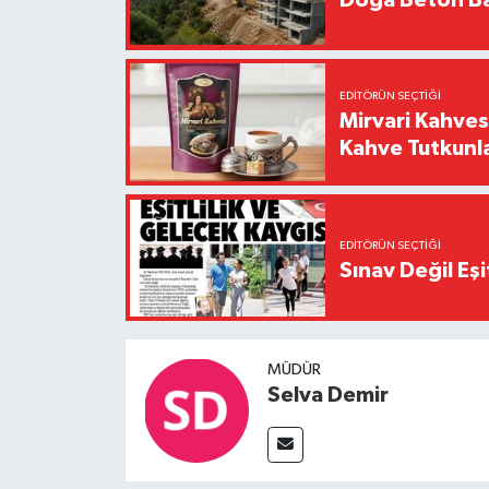
EDITÖRÜN SEÇTIĞI
Mirvari Kahves
Kahve Tutkunl
EDITÖRÜN SEÇTIĞI
Sınav Değil Eşi
MÜDÜR
Selva Demir