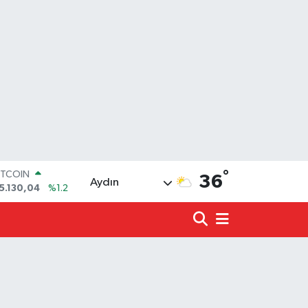
ITCOIN
5.130,04
%1.2
°
OLAR
36
Aydın
7,7106
%0.17
URO
5,1652
%0.27
TERLİN
4,4046
%0.35
.ALTIN
618.49
%2.12
İST100
3.773
%-19