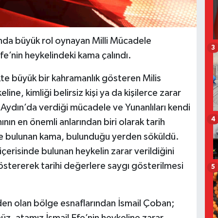
ında büyük rol oynayan Milli Mücadele
3
e’nin heykelindeki kama çalındı.
ikte büyük bir kahramanlık gösteren Milis
ine, kimliği belirsiz kişi ya da kişilerce zarar
da Aydın’da verdiği mücadele ve Yunanlıları kendi
4
nın en önemli anlarından biri olarak tarih
de bulunan kama, bulunduğu yerden söküldü.
 içerisinde bulunan heykelin zarar verildiğini
stererek tarihi değerlere saygı gösterilmesi
5
en olan bölge esnaflarından İsmail Çoban;
üz, atamız İsmail Efe’nin heykeline zarar