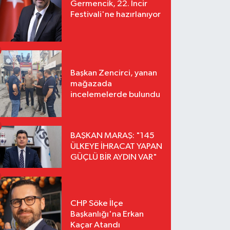
Germencik, 22. İncir
Festivali'ne hazırlanıyor
Başkan Zencirci, yanan
mağazada
incelemelerde bulundu
BAŞKAN MARAŞ: "145
ÜLKEYE İHRACAT YAPAN
GÜÇLÜ BİR AYDIN VAR"
CHP Söke İlçe
Başkanlığı'na Erkan
Kaçar Atandı