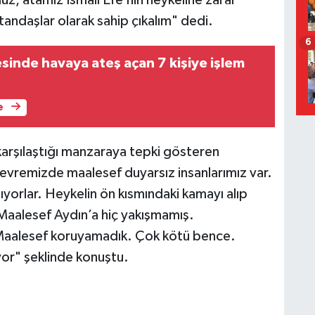
tandaşlar olarak sahip çıkalım" dedi.
6
sinde havaya ateş açan 7 kişiye işlem
e
arşılaştığı manzaraya tepki gösteren
evremizde maalesef duyarsız insanlarımız var.
ıyorlar. Heykelin ön kısmındaki kamayı alıp
Maalesef Aydın’a hiç yakışmamış.
Maalesef koruyamadık. Çok kötü bence.
or" şeklinde konuştu.