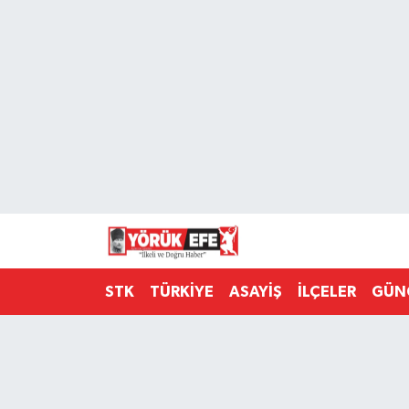
Aydın Nöbetçi Eczaneler
Aydın Hava Durumu
AYDIN Namaz Vakitleri
Aydın Trafik Yoğunluk Haritası
Süper Lig Puan Durumu ve Fikstür
STK
TÜRKİYE
ASAYİŞ
İLÇELER
GÜN
Tüm Manşetler
Son Dakika Haberleri
Haber Arşivi