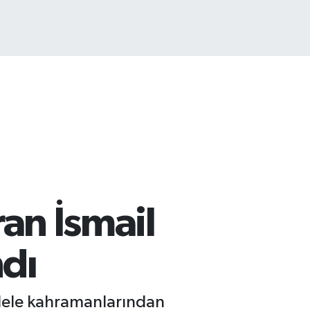
ran İsmail
ndı
adele kahramanlarından