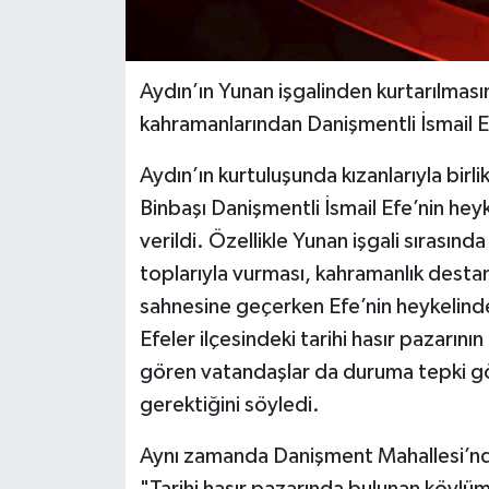
Aydın’ın Yunan işgalinden kurtarılmas
kahramanlarından Danişmentli İsmail Ef
Aydın’ın kurtuluşunda kızanlarıyla birl
Binbaşı Danişmentli İsmail Efe’nin heykel
verildi. Özellikle Yunan işgali sırasın
toplarıyla vurması, kahramanlık destanı
sahnesine geçerken Efe’nin heykelin
Efeler ilçesindeki tarihi hasır pazarının
gören vatandaşlar da duruma tepki gö
gerektiğini söyledi.
Aynı zamanda Danişment Mahallesi’nd
"Tarihi hasır pazarında bulunan köylüm