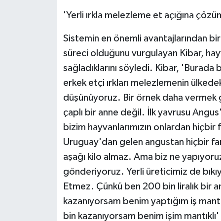
'Yerli ırkla melezleme et açığına çözüm
Sistemin en önemli avantajlarından bir
süreci olduğunu vurgulayan Kibar, hayv
sağladıklarını söyledi. Kibar, 'Burada bir
erkek etçi ırkları melezlemenin ülkedek
düşünüyoruz. Bir örnek daha vermek g
çaplı bir anne değil. İlk yavrusu Angus
bizim hayvanlarımızın onlardan hiçbir 
Uruguay'dan gelen angustan hiçbir fark
aşağı kilo almaz. Ama biz ne yapıyoru
gönderiyoruz. Yerli üreticimiz de bıkı
Etmez. Çünkü ben 200 bin liralık bir a
kazanıyorsam benim yaptığım iş mantıkl
bin kazanıyorsam benim işim mantıklı'