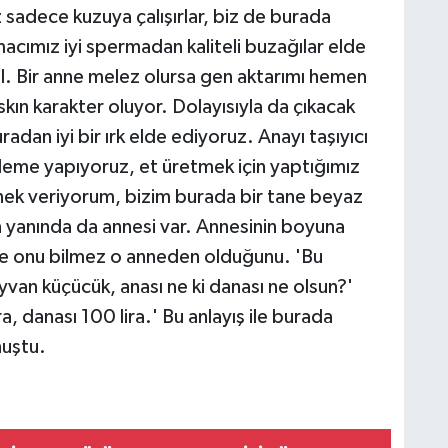
sadece kuzuya çalışırlar, biz de burada
acımız iyi spermadan kaliteli buzağılar elde
il. Bir anne melez olursa gen aktarımı hemen
n karakter oluyor. Dolayısıyla da çıkacak
dan iyi bir ırk elde ediyoruz. Anayı taşıyıcı
ezleme yapıyoruz, et üretmek için yaptığımız
nek veriyorum, bizim burada bir tane beyaz
n yanında da annesi var. Annesinin boyuna
se onu bilmez o anneden olduğunu. 'Bu
van küçücük, anası ne ki danası ne olsun?'
a, danası 100 lira.' Bu anlayış ile burada
nuştu.