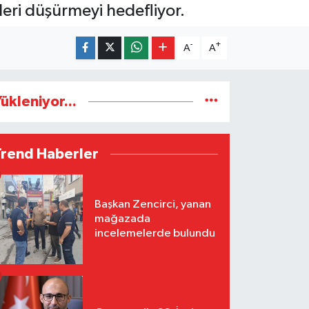
tleri düşürmeyi hedefliyor.
-
+
A
A
ükleniyor...
Trend Haberler
Başkan Zencirci, yanan
mağazada
incelemelerde bulundu