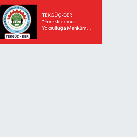
TEKGÜÇ-DER
“Emeklilerimiz
Yoksulluğa Mahkûm
Edilemez”