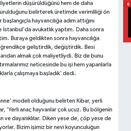
iyetlerin düşürüldüğünü hem de daha
6
şturulduğunu belirterek üretimde verimliliği ön
ir başlangıçla hayvancılığa adım attığını
re İstanbul'da avukatlık yaptım. Daha sonra
im. Buraya geldikten sonra hayvancılığa
ğrendikçe geliştirdik, değiştirdik. Besi
arıdan almak çok maliyetliydi. Biz de bunu
ırmalarımız neticesinde bu işi hem yapanlarla
klarla çalışmaya başladık' dedi.
anne' modeli olduğunu belirten Kibar, yerli
ibar, 'Yerli anaç hayvanlar çok ucuz. Bu bölgenin
kın ve dayanıklılar. Diken yese de, çöp yese de
yorlar. Bizim işimiz bir nevi koyunculuğun