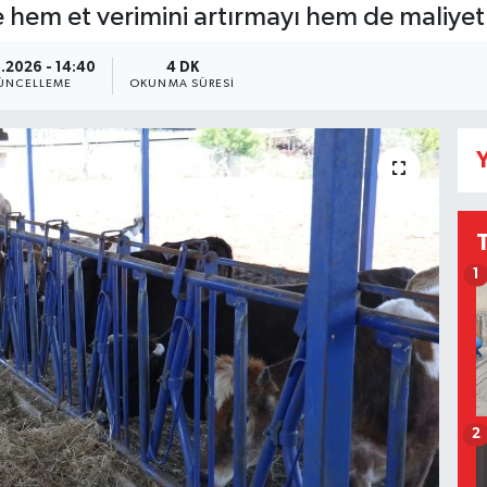
iyle hem et verimini artırmayı hem de maliye
.2026 - 14:40
4 DK
ÜNCELLEME
OKUNMA SÜRESI
Y
1
2