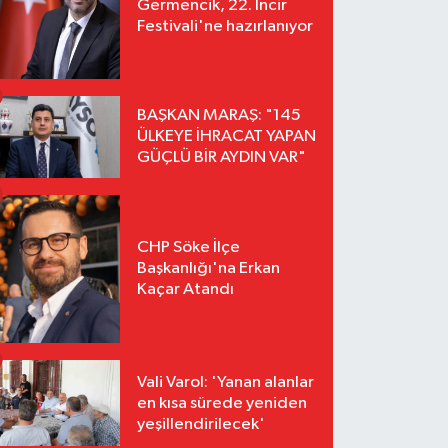
Germencik, 22. İncir
Festivali'ne hazırlanıyor
BAŞKAN MARAŞ: "145
ÜLKEYE İHRACAT YAPAN
GÜÇLÜ BİR AYDIN VAR"
CHP Söke İlçe
Başkanlığı'na Erkan
Kaçar Atandı
Vali Varol: 'Yanan alanlar
en kısa sürede yeniden
yeşillendirilecek'