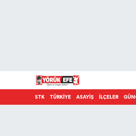
Aydın Nöbetçi Eczaneler
Aydın Hava Durumu
AYDIN Namaz Vakitleri
Aydın Trafik Yoğunluk Haritası
Süper Lig Puan Durumu ve Fikstür
STK
TÜRKİYE
ASAYİŞ
İLÇELER
GÜN
Tüm Manşetler
Son Dakika Haberleri
Haber Arşivi