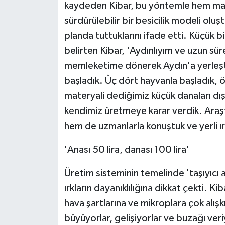
kaydeden Kibar, bu yöntemle hem mal
sürdürülebilir bir besicilik modeli olu
planda tuttuklarını ifade etti. Küçük b
belirten Kibar, 'Aydınlıyım ve uzun sü
memleketime dönerek Aydın'a yerleşt
başladık. Üç dört hayvanla başladık, ö
materyali dediğimiz küçük danaları dış
kendimiz üretmeye karar verdik. Araşt
hem de uzmanlarla konuştuk ve yerli ır
'Anası 50 lira, danası 100 lira'
Üretim sisteminin temelinde 'taşıyıcı 
ırkların dayanıklılığına dikkat çekti. K
hava şartlarına ve mikroplara çok alış
büyüyorlar, gelişiyorlar ve buzağı veri