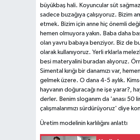
büyükbaş hali. Koyuncular süt sağmaz 
sadece buzağıya çalışıyoruz. Bizim am
etmek. Bizim için anne hiç önemli değ
hemen olmuyora yakın. Baba daha baskı
olan yavru babaya benziyor. Biz de bura
olarak kullanıyoruz. Yerli ırklarla mel
besi materyalini buradan alıyoruz. Ör
Simental kırığı bir danamızı var, heme
gelmek üzere. O dana 4-5 aylık. Kim
hayvanın doğuracağı ne işe yarar?, hay
derler. Benim sloganım da 'anası 50 lir
çalışmalarımızı sürdürüyoruz' diye ko
Üretim modelinin karlılığını anlattı