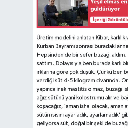
Yeşil elmas e
güldürüyor
İçeriği Görüntül
Üretim modelini anlatan Kibar, karlılık
Kurban Bayramı sonrası buradaki annel
Hepsinden de bir sefer buzağı aldım.
sattım. Dolayısıyla ben burada karlı bi
ırklarına göre çok düşük. Çünkü ben 
verdiği süt 4-5 kilogram civarında. O
yapınca inek mastitis olmaz, buzağı 
ağız sütünü yani kolostrumu alır ve bağ
koşacağız, 'aman ishal olacak, aman ayır
sütün ısısını ayarladık, ayarlamadık' g
geliyorsa süt, doğal bir şekilde buzağı