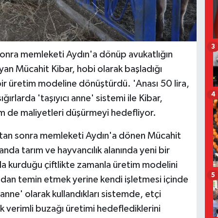
3
n sonra memleketi Aydın'a dönüp avukatlığın
an Mücahit Kibar, hobi olarak başladığı
bir üretim modeline dönüştürdü. 'Anası 50 lira,
4
ğırlarda 'taşıyıcı anne' sistemi ile Kibar,
em de maliyetleri düşürmeyi hedefliyor.
tıktan sonra memleketi Aydın'a dönen Mücahit
nda tarım ve hayvancılık alanında yeni bir
çla kurduğu çiftlikte zamanla üretim modelini
5
arıdan temin etmek yerine kendi işletmesi içinde
ı anne' olarak kullandıkları sistemde, etçi
k verimli buzağı üretimi hedeflediklerini