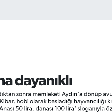
aha dayanıklı
aptıktan sonra memleketi Aydın'a dönüp avu
bar, hobi olarak başladığı hayvancılığı kı
sı 50 lira, danası 100 lira' sloganıyla özet