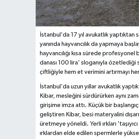
İstanbul'da 17 yıl avukatlık yaptıkta
yanında hayvancılık da yapmaya başlay
hayvancılığı kısa sürede profesyonel 
danası 100 lira' sloganıyla özetlediği sı
çiftliğiyle hem et verimini artırmayı h
İstanbul'da uzun yıllar avukatlık yap
Kibar, mesleğini sürdürürken aynı zama
girişime imza attı. Küçük bir başlangı
geliştiren Kibar, besi materyalini dış
üretmeye yöneldi. Yerli ırkları 'taşıyıc
ırklardan elde edilen spermlerle yükse