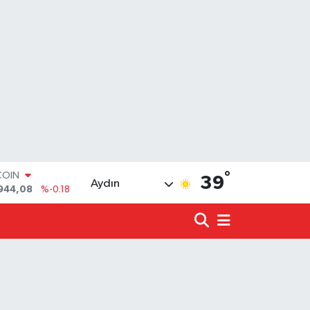
COIN
944,08
%-0.18
°
39
Aydın
LAR
7436
%0.18
RO
2510
%0.32
RLİN
4811
%0.38
LTIN
0.55
%0.03
T100
779
%-14