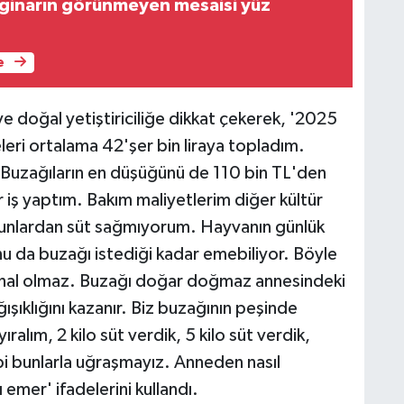
nginarın görünmeyen mesaisi yüz
e
 ve doğal yetiştiriciliğe dikkat çekerek, '2025
eri ortalama 42'şer bin liraya topladım.
 Buzağıların en düşüğünü de 110 bin TL'den
r iş yaptım. Bakım maliyetlerim diğer kültür
bunlardan süt sağmıyorum. Hayvanın günlük
nu da buzağı istediği kadar emebiliyor. Böyle
ishal olmaz. Buzağı doğar doğmaz annesindeki
ışıklığını kazanır. Biz buzağının peşinde
alım, 2 kilo süt verdik, 5 kilo süt verdik,
ibi bunlarla uğraşmayız. Anneden nasıl
 emer' ifadelerini kullandı.