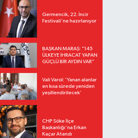
Germencik, 22. İncir
Festivali'ne hazırlanıyor
BAŞKAN MARAŞ: "145
ÜLKEYE İHRACAT YAPAN
GÜÇLÜ BİR AYDIN VAR"
Vali Varol: 'Yanan alanlar
en kısa sürede yeniden
yeşillendirilecek'
CHP Söke İlçe
Başkanlığı'na Erkan
Kaçar Atandı