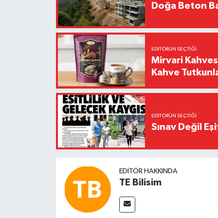
Doğa Beton Ba
EDITÖRÜN SEÇTIĞI
Mirvari Kahves
Kahve Tutkunl
EDITÖRÜN SEÇTIĞI
Sınav Değil Eşi
EDITÖR HAKKINDA
TE Bilisim