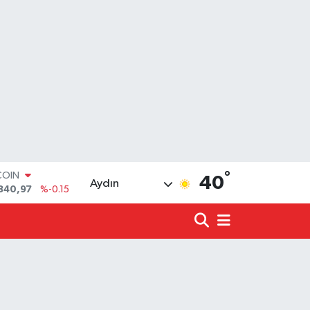
COIN
840,97
%-0.15
°
40
Aydın
LAR
7436
%0.18
RO
2510
%0.32
RLİN
4811
%0.38
LTIN
0.55
%0
T100