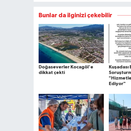
Bunlar da ilginizi çekebilir
Doğaseverler Kocagöl'e
Kuşadası 
dikkat çekti
Soruşturm
"Hizmetle
Ediyor"