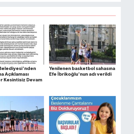
Belediyesi'nden
Yenilenen basketbol sahasına
a Açıklaması
Efe İbrikoğlu'nun adı verildi
r Kesintisiz Devam