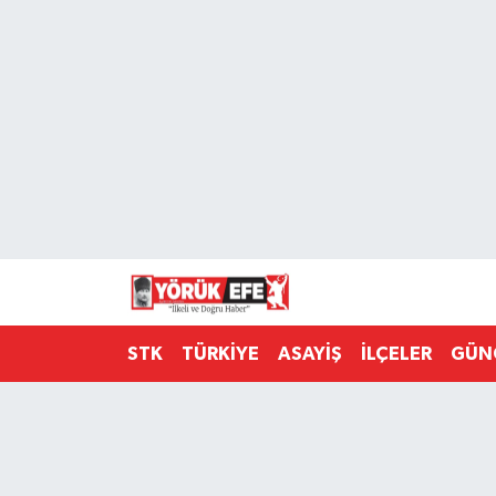
Aydın Nöbetçi Eczaneler
Aydın Hava Durumu
AYDIN Namaz Vakitleri
Aydın Trafik Yoğunluk Haritası
Süper Lig Puan Durumu ve Fikstür
STK
TÜRKİYE
ASAYİŞ
İLÇELER
GÜN
Tüm Manşetler
Son Dakika Haberleri
Haber Arşivi