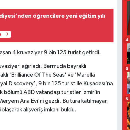
iyesi'nden öğrencilere yeni eğitim yılı
e
4
aşan 4 kruvaziyer 9 bin 125 turist getirdi.
vaziyeri ağırladı. Bermuda bayraklı
5
lı 'Brilliance Of The Seas' ve 'Marella
yal Discovery', 9 bin 125 turist ile Kuşadası'na
ük bölümü ABD vatandaşı turistler İzmir'in
6
e Meryem Ana Evi'ni gezdi. Bu tura katılmayan
 dolaşarak alışveriş imkanı buldu.