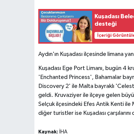
Kuşadası Beled
desteği
İçeriği Görüntül
Aydın'ın Kuşadası ilçesinde limana yan
Kuşadası Ege Port Limanı, bugün 4 kru
'Enchanted Princess', Bahamalar bayrak
Discovery 2' ile Malta bayraklı 'Celest
geldi. Kruvaziyer ile ilçeye gelen büy
Selçuk ilçesindeki Efes Antik Kenti il
diğer turistler ise Kuşadası çarşılarını
Kaynak:
İHA