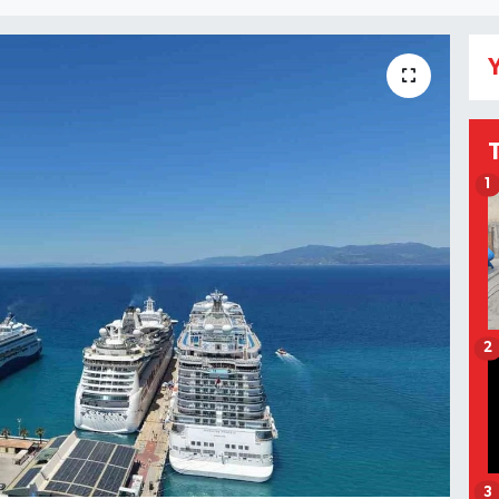
Y
1
2
3