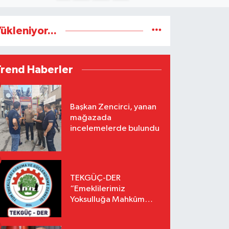
ükleniyor...
Trend Haberler
Başkan Zencirci, yanan
mağazada
incelemelerde bulundu
TEKGÜÇ-DER
“Emeklilerimiz
Yoksulluğa Mahkûm
Edilemez”