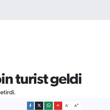
779
%-14
in turist geldi
etirdi.
-
+
A
A