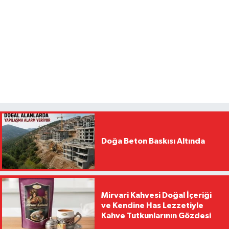
Doğa Beton Baskısı Altında
Mirvari Kahvesi Doğal İçeriği
ve Kendine Has Lezzetiyle
Kahve Tutkunlarının Gözdesi