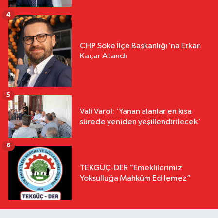
4
CHP Söke İlçe Başkanlığı'na Erkan
Kaçar Atandı
5
Vali Varol: 'Yanan alanlar en kısa
sürede yeniden yeşillendirilecek'
6
TEKGÜÇ-DER “Emeklilerimiz
Yoksulluğa Mahkûm Edilemez”