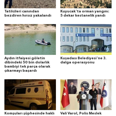
Tatilcileri canından
Kuyucak'ta orman yangını:
bezdiren hırsız yakalandı
5 dekar kestanelik yandı
Aydın itfaiyesi göletin
Kuşadası Belediyesi'ne 3.
dibindeki 50 bin dolarlık
dalga operasyonu
bambiyi tek parça olarak
çıkarmayı başardı
Komşuları şüphesinde haklı
Vali Varol, Polis Meslek