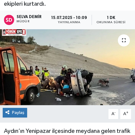
ekipleri kurtardı.
SELVA DEMIR
15.07.2025 - 10:09
1 DK
MÜDÜR
YAYINLANMA
OKUNMA SÜRESI
Paylaş
-
+
A
A
Aydın’ın Yenipazar ilçesinde meydana gelen trafik