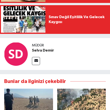
Sınav Değil Eşitlilik Ve Gelecek
Kaygısı
MÜDÜR
Selva Demir
Bunlar da ilginizi çekebilir