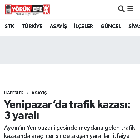
Aydın Nöbetçi Eczaneler
STK
TÜRKİYE
ASAYİŞ
İLÇELER
GÜNCEL
SİYA
Aydın Hava Durumu
AYDIN Namaz Vakitleri
Aydın Trafik Yoğunluk Haritası
Süper Lig Puan Durumu ve Fikstür
HABERLER
ASAYİŞ
Yenipazar’da trafik kazası:
Tüm Manşetler
3 yaralı
Son Dakika Haberleri
Aydın’ın Yenipazar ilçesinde meydana gelen trafik
Haber Arşivi
kazasında araç içerisinde sıkışan yaralıları itfaiye