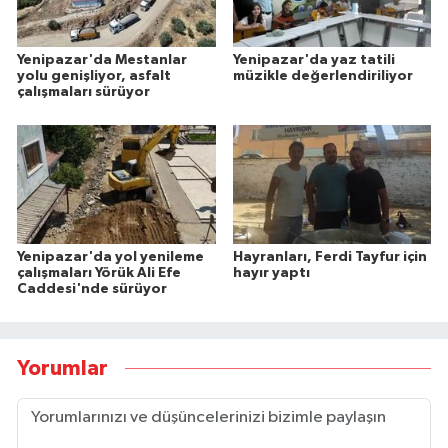
Yenipazar'da Mestanlar
Yenipazar'da yaz tatili
yolu genişliyor, asfalt
müzikle değerlendiriliyor
çalışmaları sürüyor
Yenipazar'da yol yenileme
Hayranları, Ferdi Tayfur için
çalışmaları Yörük Ali Efe
hayır yaptı
Caddesi'nde sürüyor
Yorumlar