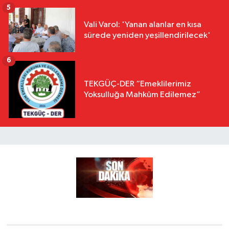
5
Vali Varol: 'Yanan alanlar en kısa
sürede yeniden yeşillendirilecek'
6
TEKGÜÇ-DER “Emeklilerimiz
Yoksulluğa Mahkûm Edilemez”