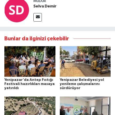
MÜDÜR
Selva Demir
Bunlar da ilginizi çekebilir
Yenipazar'da Antep Fıstığı
Yenipazar Belediyesi yol
Festivali hazırlıkları masaya
yenileme çalışmalarını
yatırıldı
sürdürüyor