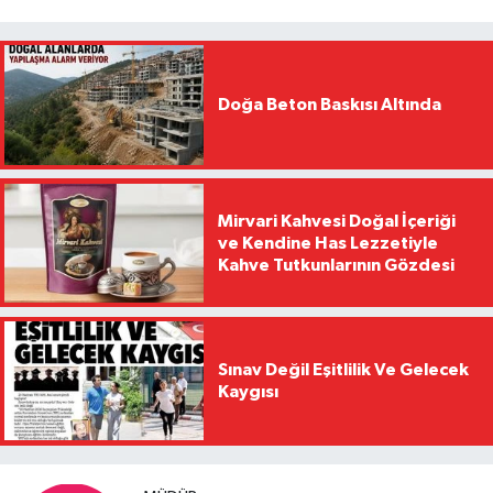
Doğa Beton Baskısı Altında
Mirvari Kahvesi Doğal İçeriği
ve Kendine Has Lezzetiyle
Kahve Tutkunlarının Gözdesi
Sınav Değil Eşitlilik Ve Gelecek
Kaygısı