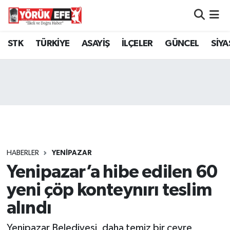
Aydın Nöbetçi Eczaneler
STK
TÜRKİYE
ASAYİŞ
İLÇELER
GÜNCEL
SİYA
Aydın Hava Durumu
AYDIN Namaz Vakitleri
Aydın Trafik Yoğunluk Haritası
Süper Lig Puan Durumu ve Fikstür
HABERLER
YENİPAZAR
Yenipazar’a hibe edilen 60
Tüm Manşetler
yeni çöp konteynırı teslim
Son Dakika Haberleri
alındı
Haber Arşivi
Yenipazar Belediyesi, daha temiz bir çevre