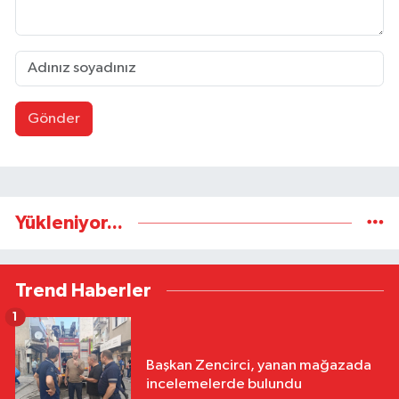
Gönder
Yükleniyor...
Trend Haberler
1
Başkan Zencirci, yanan mağazada
incelemelerde bulundu