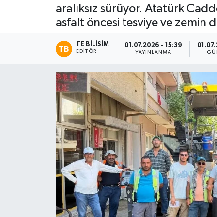
aralıksız sürüyor. Atatürk Cad
asfalt öncesi tesviye ve zemin 
TE BILISIM
01.07.2026 - 15:39
01.07.
EDITÖR
YAYINLANMA
GÜ