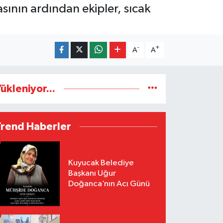
ının ardından ekipler, sıcak
-
+
A
A
ükleniyor...
Trend Haberler
Kuyucak Belediye
Başkanı Uğur
Doğanca’nın Acı Günü