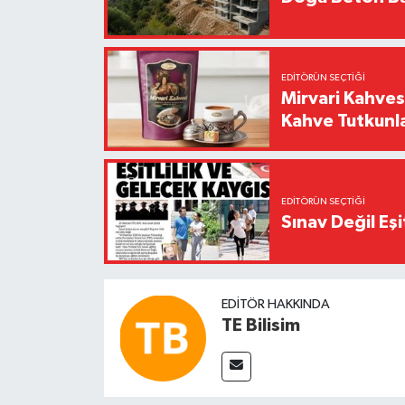
EDITÖRÜN SEÇTIĞI
Mirvari Kahves
Kahve Tutkunl
EDITÖRÜN SEÇTIĞI
Sınav Değil Eşi
EDITÖR HAKKINDA
TE Bilisim