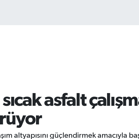
B
6
ıcak asfalt çalışma
rüyor
aşım altyapısını güçlendirmek amacıyla başl