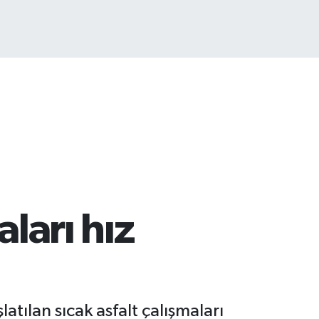
ITCOIN
4.959,79
%1.11
ları hız
atılan sıcak asfalt çalışmaları