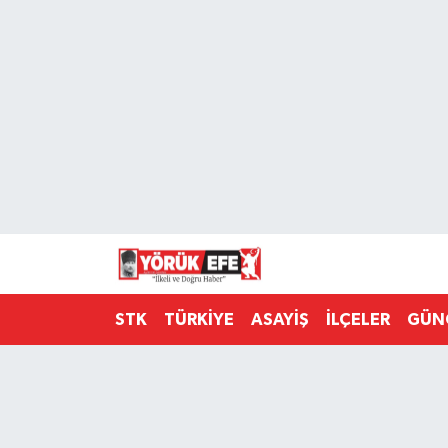
Aydın Nöbetçi Eczaneler
Aydın Hava Durumu
AYDIN Namaz Vakitleri
Aydın Trafik Yoğunluk Haritası
Süper Lig Puan Durumu ve Fikstür
STK
TÜRKİYE
ASAYİŞ
İLÇELER
GÜN
Tüm Manşetler
Son Dakika Haberleri
Haber Arşivi