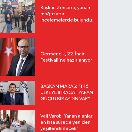
Başkan Zencirci, yanan
mağazada
incelemelerde bulundu
Germencik, 22. İncir
Festivali'ne hazırlanıyor
BAŞKAN MARAŞ: "145
ÜLKEYE İHRACAT YAPAN
GÜÇLÜ BİR AYDIN VAR"
Vali Varol: 'Yanan alanlar
en kısa sürede yeniden
yeşillendirilecek'