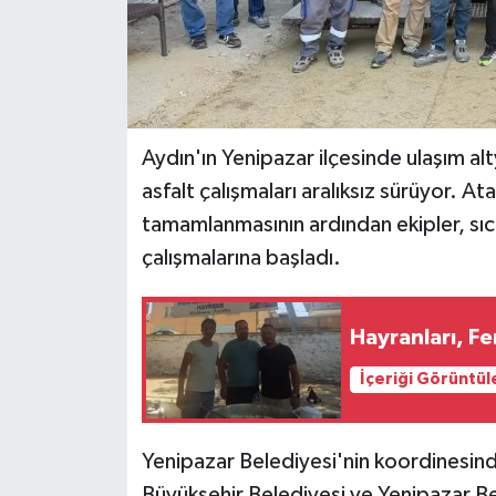
Aydın'ın Yenipazar ilçesinde ulaşım al
asfalt çalışmaları aralıksız sürüyor. 
tamamlanmasının ardından ekipler, sıc
çalışmalarına başladı.
Hayranları, Fer
İçeriği Görüntül
Yenipazar Belediyesi'nin koordinesind
Büyükşehir Belediyesi ve Yenipazar Bel