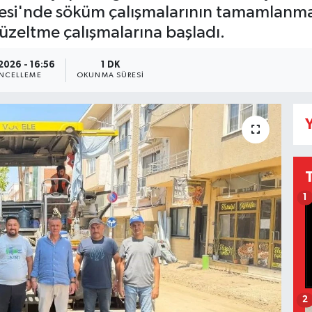
desi'nde söküm çalışmalarının tamamlanmas
düzeltme çalışmalarına başladı.
2026 - 16:56
1 DK
NCELLEME
OKUNMA SÜRESI
Y
1
2