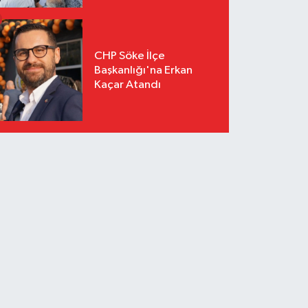
CHP Söke İlçe
Başkanlığı'na Erkan
Kaçar Atandı