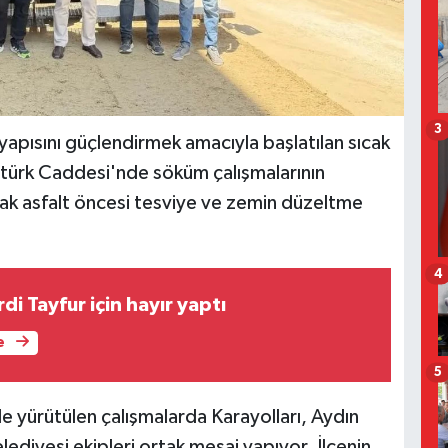
3
tyapısını güçlendirmek amacıyla başlatılan sıcak
Atatürk Caddesi'nde söküm çalışmalarının
ak asfalt öncesi tesviye ve zemin düzeltme
4
di Tayfur için hayır yaptı
e
5
e yürütülen çalışmalarda Karayolları, Aydın
ediyesi ekipleri ortak mesai yapıyor. İlçenin