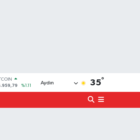
°
OLAR
35
Aydın
7,7436
%0.18
URO
5,2510
%0.32
ERLİN
,4811
%0.38
ALTIN
660.55
%0.03
ST100
.779
%-14