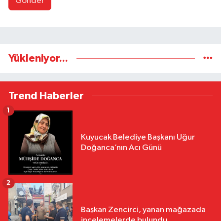
Gönder
Yükleniyor...
Trend Haberler
1
Kuyucak Belediye Başkanı Uğur
Doğanca’nın Acı Günü
2
Başkan Zencirci, yanan mağazada
incelemelerde bulundu