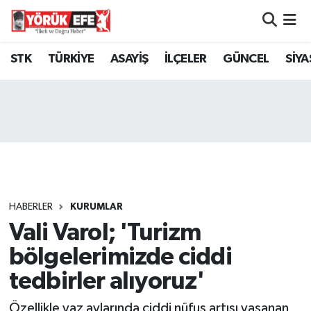
Aydın Nöbetçi Eczaneler
STK
TÜRKİYE
ASAYİŞ
İLÇELER
GÜNCEL
SİYA
Aydın Hava Durumu
AYDIN Namaz Vakitleri
Aydın Trafik Yoğunluk Haritası
Süper Lig Puan Durumu ve Fikstür
HABERLER
KURUMLAR
Vali Varol; 'Turizm
Tüm Manşetler
bölgelerimizde ciddi
Son Dakika Haberleri
tedbirler alıyoruz'
Haber Arşivi
Özellikle yaz aylarında ciddi nüfus artışı yaşanan