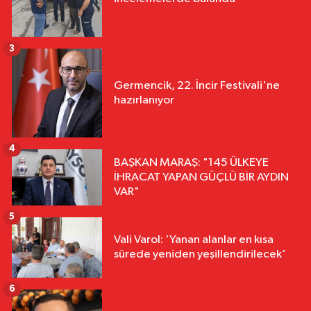
3
Germencik, 22. İncir Festivali'ne
hazırlanıyor
4
BAŞKAN MARAŞ: "145 ÜLKEYE
İHRACAT YAPAN GÜÇLÜ BİR AYDIN
VAR"
5
Vali Varol: 'Yanan alanlar en kısa
sürede yeniden yeşillendirilecek'
6