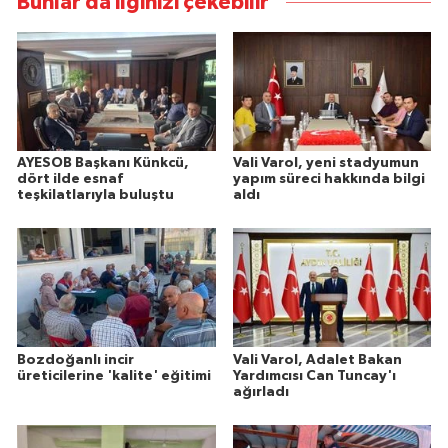
Bunlar da ilginizi çekebilir
AYESOB Başkanı Künkcü,
Vali Varol, yeni stadyumun
dört ilde esnaf
yapım süreci hakkında bilgi
teşkilatlarıyla buluştu
aldı
Bozdoğanlı incir
Vali Varol, Adalet Bakan
üreticilerine 'kalite' eğitimi
Yardımcısı Can Tuncay'ı
ağırladı