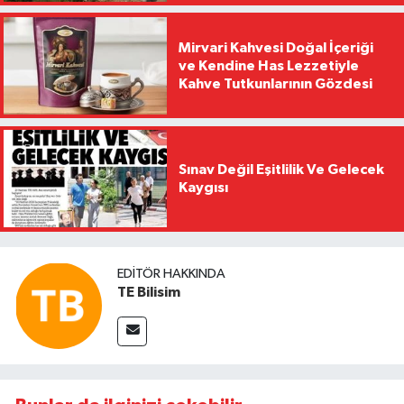
Mirvari Kahvesi Doğal İçeriği
ve Kendine Has Lezzetiyle
Kahve Tutkunlarının Gözdesi
Sınav Değil Eşitlilik Ve Gelecek
Kaygısı
EDITÖR HAKKINDA
TE Bilisim