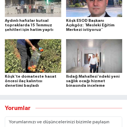
Aydınlı hafızlar kutsal
Köşk ESOD Başkanı
topraklarda 15 Temmuz
Açıkgöz: 'Mesleki Eğitim
şehitleri için hatim yaptı
Merkezi istiyoruz'
Köşk'te domateste hasat
Ilıdağ Mahallesi'ndeki yeni
öncesi ilaç kalıntısı
sağlık ocağı hizmet
denetimi başladı
binasında inceleme
Yorumlar