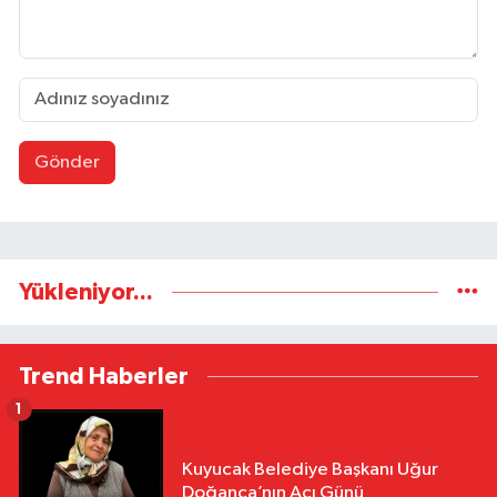
Gönder
Yükleniyor...
Trend Haberler
1
Kuyucak Belediye Başkanı Uğur
Doğanca’nın Acı Günü