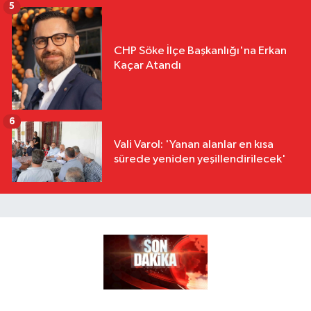
5
CHP Söke İlçe Başkanlığı'na Erkan
Kaçar Atandı
6
Vali Varol: 'Yanan alanlar en kısa
sürede yeniden yeşillendirilecek'