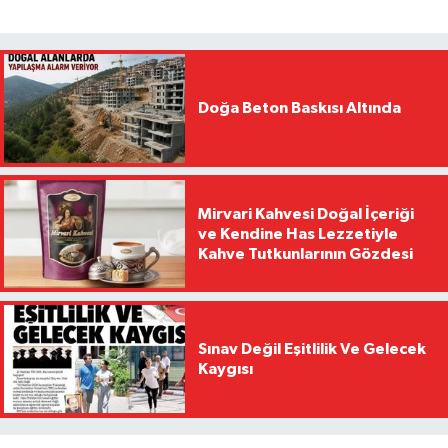
Doğa Beton Baskısı Altında
Mirvari Kahvesi Doğal İçeriği
ve Kendine Has Lezzetiyle
Kahve Tutkunlarının Gözdesi
Sınav Değil Eşitlilik Ve Gelecek
Kaygısı