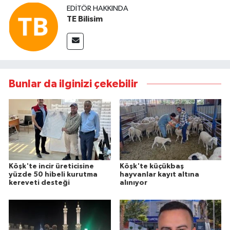
EDITÖR HAKKINDA
TE Bilisim
Bunlar da ilginizi çekebilir
Köşk'te incir üreticisine
Köşk'te küçükbaş
yüzde 50 hibeli kurutma
hayvanlar kayıt altına
kereveti desteği
alınıyor