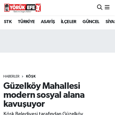
Aydın Nöbetçi Eczaneler
STK
TÜRKİYE
ASAYİŞ
İLÇELER
GÜNCEL
SİYA
Aydın Hava Durumu
AYDIN Namaz Vakitleri
Aydın Trafik Yoğunluk Haritası
Süper Lig Puan Durumu ve Fikstür
HABERLER
KÖŞK
Güzelköy Mahallesi
Tüm Manşetler
modern sosyal alana
Son Dakika Haberleri
kavuşuyor
Haber Arşivi
Köşk Belediyesi tarafından Güzelköy