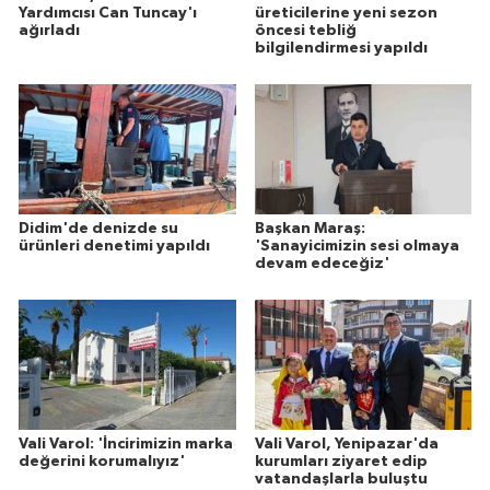
Yardımcısı Can Tuncay'ı
üreticilerine yeni sezon
ağırladı
öncesi tebliğ
bilgilendirmesi yapıldı
Didim'de denizde su
Başkan Maraş:
ürünleri denetimi yapıldı
'Sanayicimizin sesi olmaya
devam edeceğiz'
Vali Varol: 'İncirimizin marka
Vali Varol, Yenipazar'da
değerini korumalıyız'
kurumları ziyaret edip
vatandaşlarla buluştu