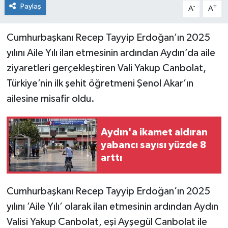
Paylaş
-
+
A
A
Cumhurbaşkanı Recep Tayyip Erdoğan’ın 2025
yılını Aile Yılı ilan etmesinin ardından Aydın’da aile
ziyaretleri gerçekleştiren Vali Yakup Canbolat,
Türkiye’nin ilk şehit öğretmeni Şenol Akar’ın
ailesine misafir oldu.
Aydın'a ikamet aldıran
yabancı sayısı yüzde 8
arttı
Cumhurbaşkanı Recep Tayyip Erdoğan’ın 2025
yılını ’Aile Yılı’ olarak ilan etmesinin ardından Aydın
Valisi Yakup Canbolat, eşi Ayşegül Canbolat ile