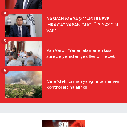
4
BAŞKAN MARAŞ: "145 ÜLKEYE
İHRACAT YAPAN GÜÇLÜ BİR AYDIN
VAR"
5
Vali Varol: 'Yanan alanlar en kısa
sürede yeniden yeşillendirilecek'
6
Çine'deki orman yangını tamamen
kontrol altına alındı