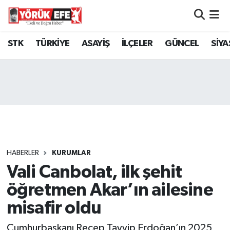
Aydın Nöbetçi Eczaneler
STK
TÜRKİYE
ASAYİŞ
İLÇELER
GÜNCEL
SİYA
Aydın Hava Durumu
AYDIN Namaz Vakitleri
Aydın Trafik Yoğunluk Haritası
Süper Lig Puan Durumu ve Fikstür
HABERLER
KURUMLAR
Vali Canbolat, ilk şehit
Tüm Manşetler
öğretmen Akar’ın ailesine
Son Dakika Haberleri
misafir oldu
Haber Arşivi
Cumhurbaşkanı Recep Tayyip Erdoğan’ın 2025