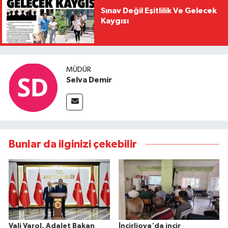
Sınav Değil Eşitlilik Ve Gelecek
Kaygısı
MÜDÜR
Selva Demir
Bunlar da ilginizi çekebilir
Vali Varol, Adalet Bakan
İncirliova'da incir