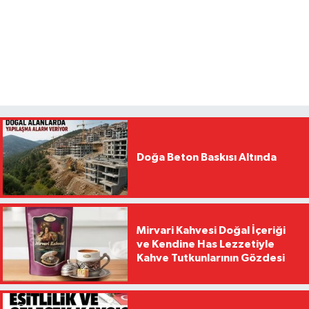
Doğa Beton Baskısı Altında
Mirvari Kahvesi Doğal İçeriği
ve Kendine Has Lezzetiyle
Kahve Tutkunlarının Gözdesi