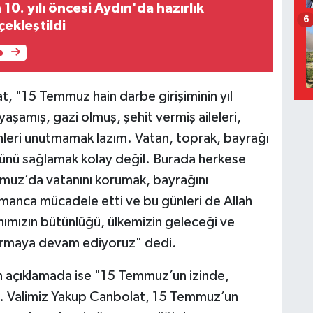
0. yılı öncesi Aydın'da hazırlık
6
çekleştildi
e
t, "15 Temmuz hain darbe girişiminin yıl
aşamış, gazi olmuş, şehit vermiş aileleri,
ünleri unutmamak lazım. Vatan, toprak, bayrağı
ünü sağlamak kolay değil. Burada herkese
mmuz’da vatanını korumak, bayrağını
manca mücadele etti ve bu günleri de Allah
nımızın bütünlüğü, ülkemizin geleceği ve
 durmaya devam ediyoruz" dedi.
ılan açıklamada ise "15 Temmuz’un izinde,
uz. Valimiz Yakup Canbolat, 15 Temmuz’un