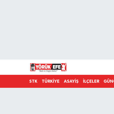
Aydın Nöbetçi Eczaneler
Aydın Hava Durumu
AYDIN Namaz Vakitleri
Aydın Trafik Yoğunluk Haritası
Süper Lig Puan Durumu ve Fikstür
STK
TÜRKİYE
ASAYİŞ
İLÇELER
GÜN
Tüm Manşetler
Son Dakika Haberleri
Haber Arşivi