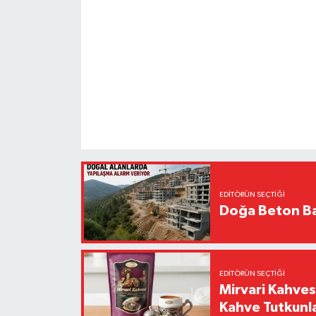
EDITÖRÜN SEÇTIĞI
Doğa Beton Ba
EDITÖRÜN SEÇTIĞI
Mirvari Kahves
Kahve Tutkunl