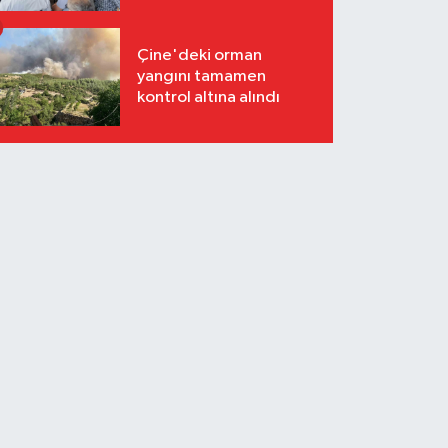
Çine'deki orman
yangını tamamen
kontrol altına alındı