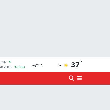
COIN
°
37
Aydın
602,05
%0.69
LAR
6006
%0.06
RO
0250
%0.02
RLİN
2398
%0.2
LTIN
3.94
%0.32