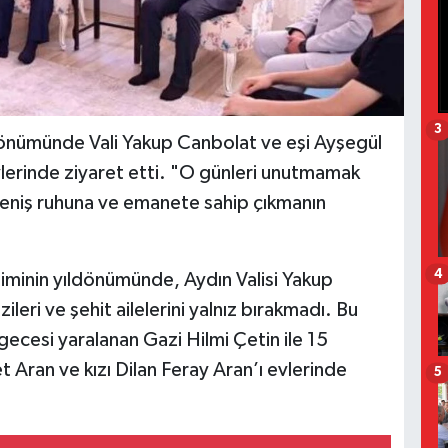
3
dönümünde Vali Yakup Canbolat ve eşi Ayşegül
evlerinde ziyaret etti. "O günleri unutmamak
ireniş ruhuna ve emanete sahip çıkmanın
4
iminin yıldönümünde, Aydın Valisi Yakup
eri ve şehit ailelerini yalnız bırakmadı. Bu
cesi yaralanan Gazi Hilmi Çetin ile 15
t Aran ve kızı Dilan Feray Aran’ı evlerinde
5