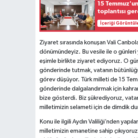
15 Temmuz'un 1
toplantısı ger
İçeriği Görüntül
Ziyaret sırasında konuşan Vali Canbola
dönümündeyiz. Bu vesile ile o günleri y
eşimle birlikte ziyaret ediyoruz. O g
gönderinde tutmak, vatanın bütünlüğ
görev düşüyor. Türk milleti de 15 Te
gönderinde dalgalandırmak için kahra
bize gösterdi. Biz şükrediyoruz, vata
milletimizin selameti için de dimdik
Konu ile ilgili Aydın Valiliği’nden yap
milletimizin emanetine sahip çıkıyor