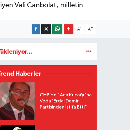
iyen Vali Canbolat, milletin
-
+
A
A
ükleniyor...
Trend Haberler
CHP’de "Ana Kucağı"na
Veda"Erdal Demir
Partisinden İstifa Etti"