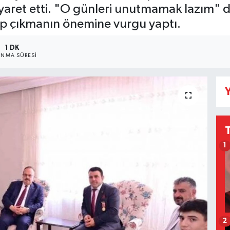
 ziyaret etti. "O günleri unutmamak lazım" d
ip çıkmanın önemine vurgu yaptı.
1 DK
NMA SÜRESI
Y
1
2