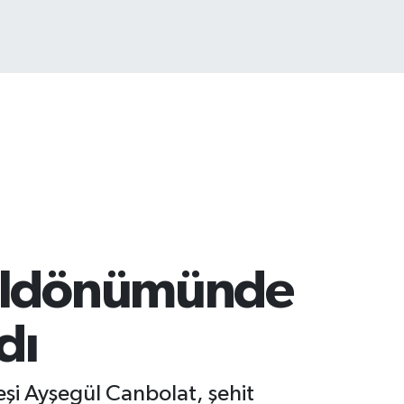
T100
768
%48
yıldönümünde
dı
şi Ayşegül Canbolat, şehit