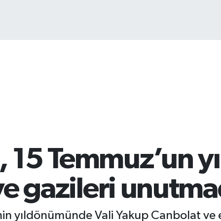
BİS
13.
t, 15 Temmuz’un 
 ve gazileri unutma
in yıldönümünde Vali Yakup Canbolat ve e