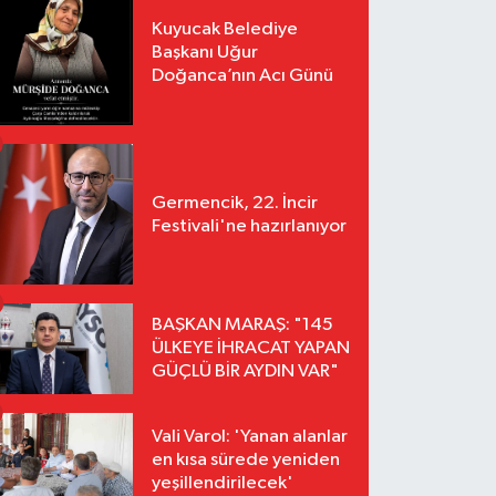
Kuyucak Belediye
Başkanı Uğur
Doğanca’nın Acı Günü
Germencik, 22. İncir
Festivali'ne hazırlanıyor
BAŞKAN MARAŞ: "145
ÜLKEYE İHRACAT YAPAN
GÜÇLÜ BİR AYDIN VAR"
Vali Varol: 'Yanan alanlar
en kısa sürede yeniden
yeşillendirilecek'