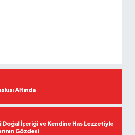
skısı Altında
i Doğal İçeriği ve Kendine Has Lezzetiyle
arının Gözdesi