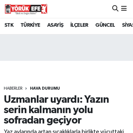
Aydın Nöbetçi Eczaneler
STK
TÜRKİYE
ASAYİŞ
İLÇELER
GÜNCEL
SİYA
Aydın Hava Durumu
AYDIN Namaz Vakitleri
Aydın Trafik Yoğunluk Haritası
Süper Lig Puan Durumu ve Fikstür
HABERLER
HAVA DURUMU
Uzmanlar uyardı: Yazın
Tüm Manşetler
serin kalmanın yolu
Son Dakika Haberleri
sofradan geçiyor
Haber Arşivi
Yaz aylarında artan sıcaklıklarla birlikte vücuttaki