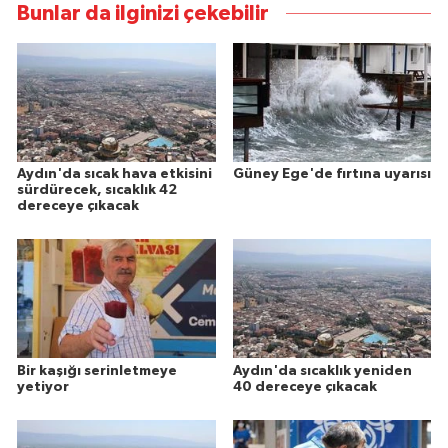
Bunlar da ilginizi çekebilir
Aydın'da sıcak hava etkisini
Güney Ege'de fırtına uyarısı
sürdürecek, sıcaklık 42
dereceye çıkacak
Bir kaşığı serinletmeye
Aydın'da sıcaklık yeniden
yetiyor
40 dereceye çıkacak