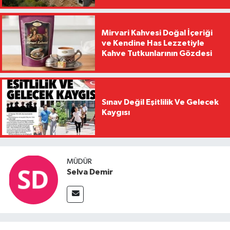
Mirvari Kahvesi Doğal İçeriği
ve Kendine Has Lezzetiyle
Kahve Tutkunlarının Gözdesi
Sınav Değil Eşitlilik Ve Gelecek
Kaygısı
MÜDÜR
Selva Demir