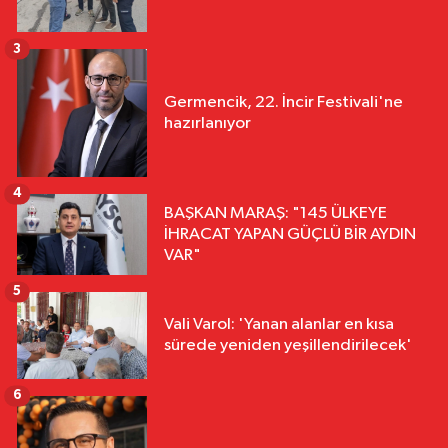
3
Germencik, 22. İncir Festivali'ne
hazırlanıyor
4
BAŞKAN MARAŞ: "145 ÜLKEYE
İHRACAT YAPAN GÜÇLÜ BİR AYDIN
VAR"
5
Vali Varol: 'Yanan alanlar en kısa
sürede yeniden yeşillendirilecek'
6