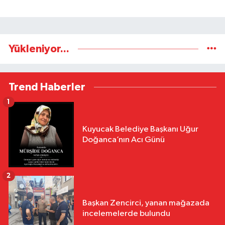
Yükleniyor...
Trend Haberler
1
Kuyucak Belediye Başkanı Uğur
Doğanca’nın Acı Günü
2
Başkan Zencirci, yanan mağazada
incelemelerde bulundu