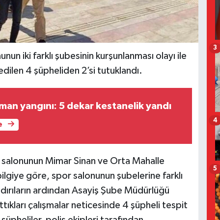
3
unun iki farklı şubesinin kurşunlanması olayı ile
 edilen 4 şüpheliden 2’si tutuklandı.
man yangını: 5 dekar kestanelik yandı
4
e
or salonunun Mimar Sinan ve Orta Mahalle
5
ilgiye göre, spor salonunun şubelerine farklı
Saldırıların ardından Asayiş Şube Müdürlüğü
ttıkları çalışmalar neticesinde 4 şüpheli tespit