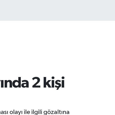
ST100
.779
%-14
nda 2 kişi
ı olayı ile ilgili gözaltına