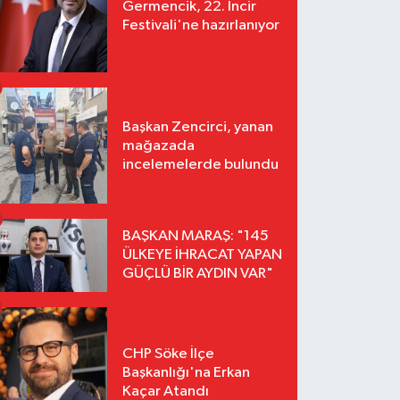
Germencik, 22. İncir
Festivali'ne hazırlanıyor
Başkan Zencirci, yanan
mağazada
incelemelerde bulundu
BAŞKAN MARAŞ: "145
ÜLKEYE İHRACAT YAPAN
GÜÇLÜ BİR AYDIN VAR"
CHP Söke İlçe
Başkanlığı'na Erkan
Kaçar Atandı