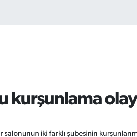
Bİ
13
u kurşunlama olayı
r salonunun iki farklı şubesinin kurşunlanmas