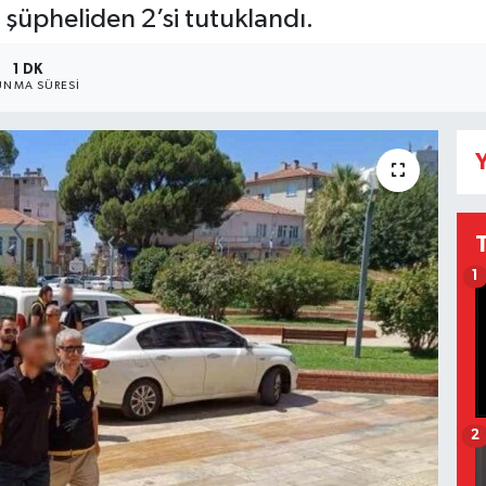
 şüpheliden 2’si tutuklandı.
1 DK
NMA SÜRESI
Y
1
2