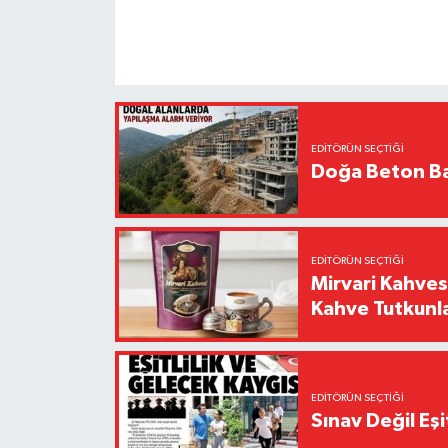
EDITÖRÜN SEÇTIĞI
Doğa Beton Ba
EDITÖRÜN SEÇTIĞI
Mirvari Kahves
Kahve Tutkunl
EDITÖRÜN SEÇTIĞI
Sınav Değil Eşi