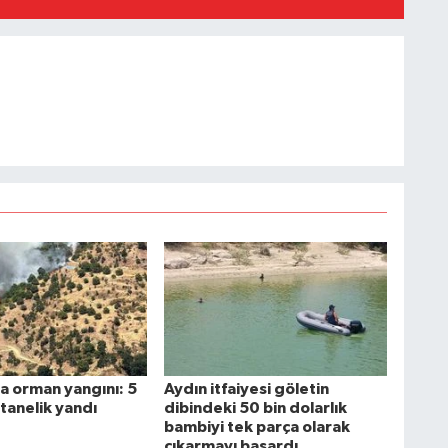
a orman yangını: 5
Aydın itfaiyesi göletin
tanelik yandı
dibindeki 50 bin dolarlık
bambiyi tek parça olarak
çıkarmayı başardı