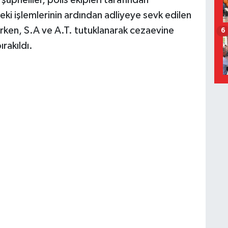
 şüpheliler, polis ekipleri tarafından
eki işlemlerinin ardından adliyeye sevk edilen
lırken, S.A ve A.T. tutuklanarak cezaevine
6
rakıldı.