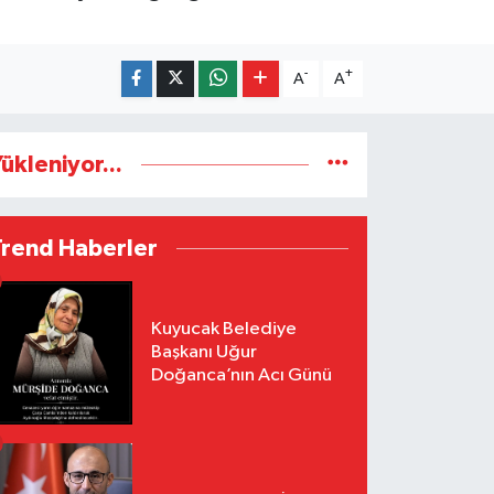
-
+
A
A
ükleniyor...
Trend Haberler
Kuyucak Belediye
Başkanı Uğur
Doğanca’nın Acı Günü