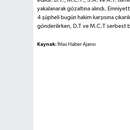
edildi. D.T., M.C.T., S.A. ve A.T. isimli
yakalanarak gözaltına alındı. Emniyett
4 şüpheli bugün hakim karşısına çıkarı
gönderilirken, D.T ve M.C.T serbest bı
Kaynak:
İhlas Haber Ajansı