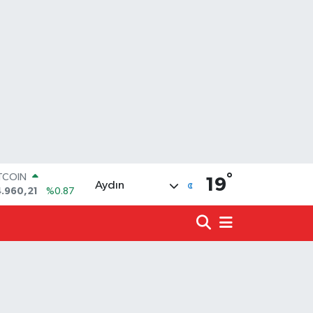
°
ITCOIN
19
Aydın
.960,21
%0.87
OLAR
7,7436
%0.18
URO
5,2510
%0.32
ERLİN
,4811
%0.38
ALTIN
660.55
%0.03