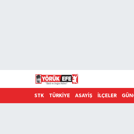
Aydın Nöbetçi Eczaneler
Aydın Hava Durumu
AYDIN Namaz Vakitleri
Aydın Trafik Yoğunluk Haritası
Süper Lig Puan Durumu ve Fikstür
STK
TÜRKİYE
ASAYİŞ
İLÇELER
GÜN
Tüm Manşetler
Son Dakika Haberleri
Haber Arşivi