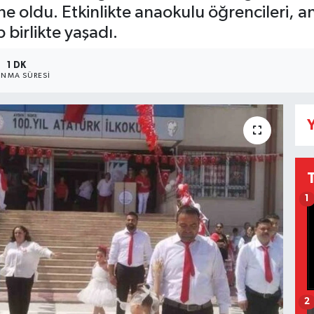
 oldu. Etkinlikte anaokulu öğrencileri, ann
birlikte yaşadı.
1 DK
NMA SÜRESI
Y
1
2