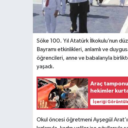
Söke 100. Yıl Atatürk İlkokulu’nun dü
Bayramı etkinlikleri, anlamlı ve duygus
öğrencileri, anne ve babalarıyla birli
yaşadı.
Araç tamponun
hekimler kurt
İçeriği Görüntül
Okul öncesi öğretmeni Ayşegül Arat’ın 