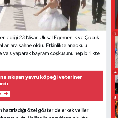
3
zenlediği 23 Nisan Ulusal Egemenlik ve Çocuk
al anlara sahne oldu. Etkinlikte anaokulu
kte vals yaparak bayram coşkusunu hep birlikte
4
a sıkışan yavru köpeği veteriner
ardı
e
5
hazırladığı özel gösteride erkek veliler