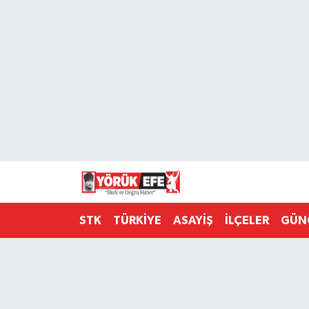
Aydın Nöbetçi Eczaneler
Aydın Hava Durumu
AYDIN Namaz Vakitleri
Aydın Trafik Yoğunluk Haritası
Süper Lig Puan Durumu ve Fikstür
STK
TÜRKİYE
ASAYİŞ
İLÇELER
GÜN
Tüm Manşetler
Son Dakika Haberleri
Haber Arşivi