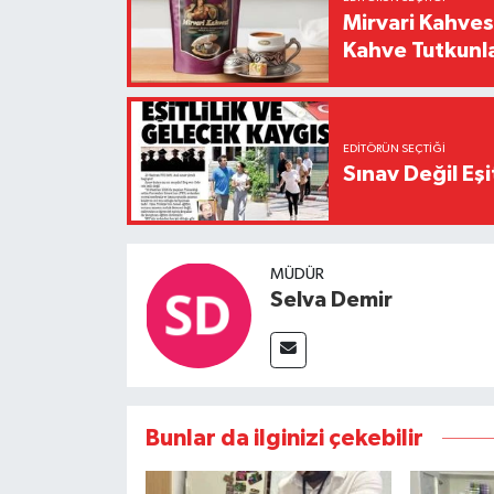
Mirvari Kahves
Kahve Tutkunl
EDITÖRÜN SEÇTIĞI
Sınav Değil Eşi
MÜDÜR
Selva Demir
Bunlar da ilginizi çekebilir