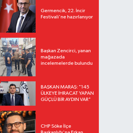
Germencik, 22. İncir
Festivali'ne hazırlanıyor
Başkan Zencirci, yanan
mağazada
incelemelerde bulundu
BAŞKAN MARAŞ: "145
ÜLKEYE İHRACAT YAPAN
GÜÇLÜ BİR AYDIN VAR"
CHP Söke İlçe
Başkanlığı'na Erkan