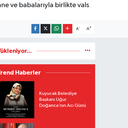
e ve babalarıyla birlikte vals
-
+
A
A
ükleniyor...
Trend Haberler
Kuyucak Belediye
Başkanı Uğur
Doğanca’nın Acı Günü