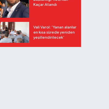
Kaçar Atandı
Vali Varol: 'Yanan alanlar
en kısa sürede yeniden
yeşillendirilecek'