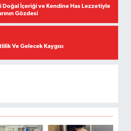
i Doğal İçeriği ve Kendine Has Lezzetiyle
arının Gözdesi
tlilik Ve Gelecek Kaygısı