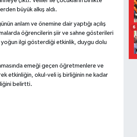
ahneye çıktı. Veliler ile çocukların birlikte
lerden büyük alkış aldı.
ün anlam ve önemine dair yaptığı açılış
6
larda öğrencilerin şiir ve sahne gösterileri
 yoğun ilgi gösterdiği etkinlik, duygu dolu
nmasında emeği geçen öğretmenlere ve
k etkinliğin, okul-veli iş birliğinin ne kadar
ini belirtti.