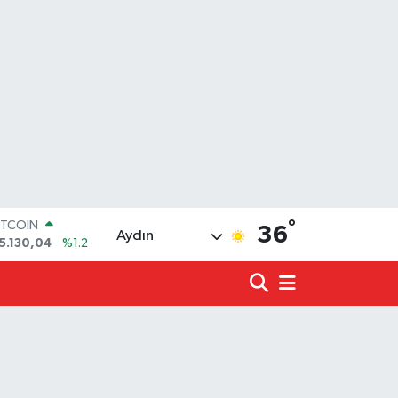
ITCOIN
5.130,04
%1.2
°
OLAR
36
Aydın
7,7106
%0.17
URO
5,1652
%0.27
TERLİN
4,4046
%0.35
.ALTIN
648.99
%2.59
İST100
3.773
%-19