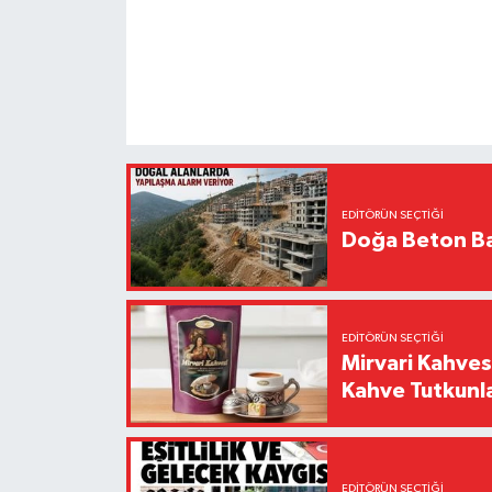
EDITÖRÜN SEÇTIĞI
Doğa Beton Ba
EDITÖRÜN SEÇTIĞI
Mirvari Kahves
Kahve Tutkunl
EDITÖRÜN SEÇTIĞI