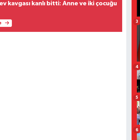
v kavgası kanlı bitti: Anne ve iki çocuğu
3
e
4
5
6