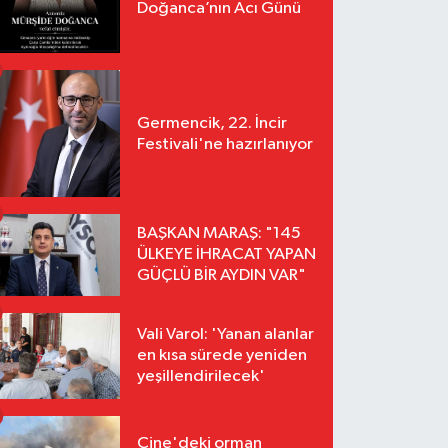
Doğanca’nın Acı Günü
Germencik, 22. İncir
Festivali'ne hazırlanıyor
BAŞKAN MARAŞ: "145
ÜLKEYE İHRACAT YAPAN
GÜÇLÜ BİR AYDIN VAR"
Vali Varol: 'Yanan alanlar
en kısa sürede yeniden
yeşillendirilecek'
Çine'deki orman