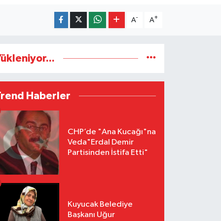
-
+
A
A
ükleniyor...
Trend Haberler
CHP’de "Ana Kucağı"na
Veda"Erdal Demir
Partisinden İstifa Etti"
Kuyucak Belediye
Başkanı Uğur