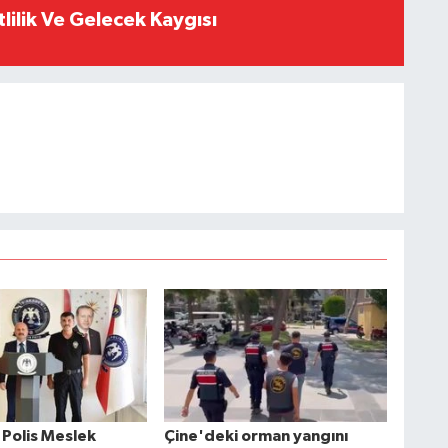
tlilik Ve Gelecek Kaygısı
, Polis Meslek
Çine'deki orman yangını