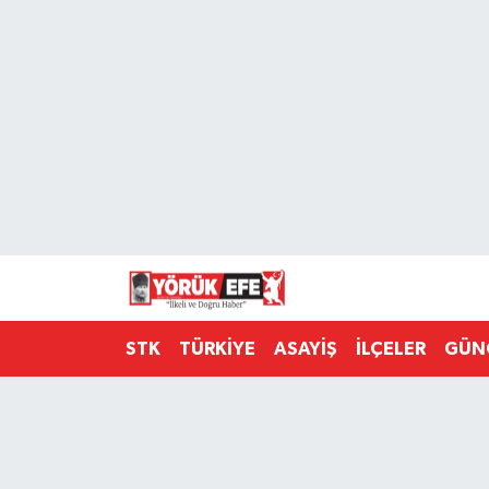
Aydın Nöbetçi Eczaneler
Aydın Hava Durumu
AYDIN Namaz Vakitleri
Aydın Trafik Yoğunluk Haritası
Süper Lig Puan Durumu ve Fikstür
STK
TÜRKİYE
ASAYİŞ
İLÇELER
GÜN
Tüm Manşetler
Son Dakika Haberleri
Haber Arşivi