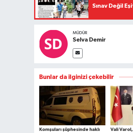
Sınav Değil Eşi
MÜDÜR
Selva Demir
Bunlar da ilginizi çekebilir
Komşuları şüphesinde haklı
Vali Varol