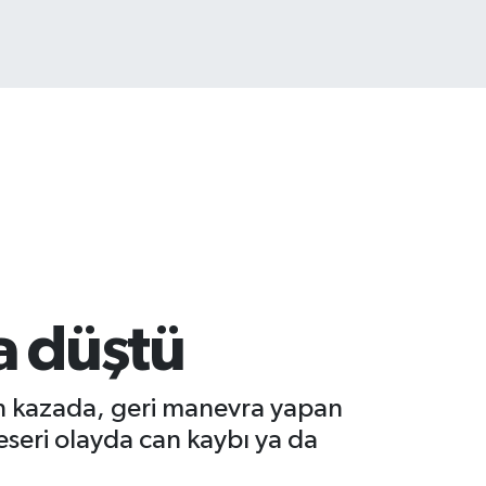
.799
%70
a düştü
en kazada, geri manevra yapan
eseri olayda can kaybı ya da