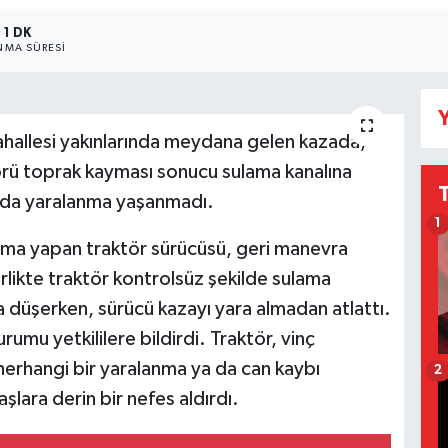
1 DK
MA SÜRESI
Y
ahallesi yakınlarında meydana gelen kazada,
törü toprak kayması sonucu sulama kanalına
a da yaralanma yaşanmadı.
1
lışma yapan traktör sürücüsü, geri manevra
rlikte traktör kontrolsüz şekilde sulama
na düşerken, sürücü kazayı yara almadan atlattı.
umu yetkililere bildirdi. Traktör, vinç
 herhangi bir yaralanma ya da can kaybı
2
lara derin bir nefes aldırdı.