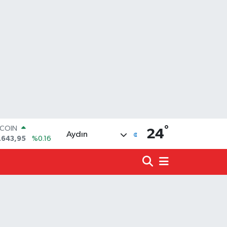
TCOIN
.643,95
%0.16
°
24
Aydın
LAR
,6704
%0
RO
,0406
%-0.08
ERLİN
,2143
%0
ALTIN
00.87
%0.12
ST100