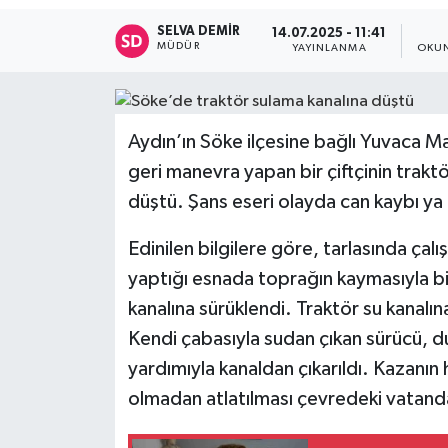
SELVA DEMIR
14.07.2025 - 11:41
MÜDÜR
YAYINLANMA
OKUN
Aydın’ın Söke ilçesine bağlı Yuvaca M
geri manevra yapan bir çiftçinin trak
düştü. Şans eseri olayda can kaybı y
Edinilen bilgilere göre, tarlasında ça
yaptığı esnada toprağın kaymasıyla bi
kanalına sürüklendi. Traktör su kanalı
Kendi çabasıyla sudan çıkan sürücü, dur
yardımıyla kanaldan çıkarıldı. Kazanın
olmadan atlatılması çevredeki vatandaş