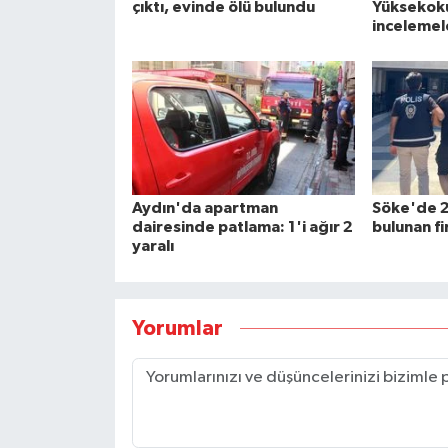
çıktı, evinde ölü bulundu
Yüksekok
incelemel
Aydın'da apartman
Söke'de 25
dairesinde patlama: 1'i ağır 2
bulunan fi
yaralı
Yorumlar