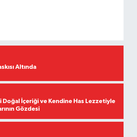
skısı Altında
i Doğal İçeriği ve Kendine Has Lezzetiyle
arının Gözdesi