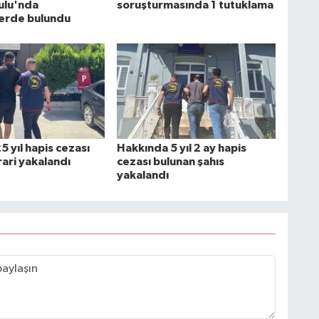
ulu'nda
soruşturmasında 1 tutuklama
erde bulundu
 yıl hapis cezası
Hakkında 5 yıl 2 ay hapis
rari yakalandı
cezası bulunan şahıs
yakalandı