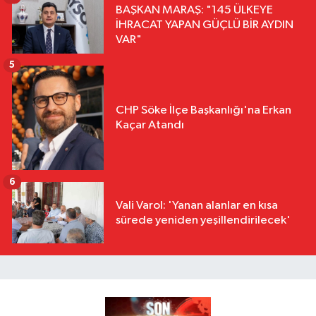
BAŞKAN MARAŞ: "145 ÜLKEYE
İHRACAT YAPAN GÜÇLÜ BİR AYDIN
VAR"
5
CHP Söke İlçe Başkanlığı'na Erkan
Kaçar Atandı
6
Vali Varol: 'Yanan alanlar en kısa
sürede yeniden yeşillendirilecek'