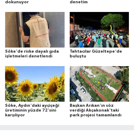
dokunuyor
denetim
Söke'de riske dayalı gıda
Tahtacılar Güzeltepe'de
işletmeleri denetlendi
buluştu
Söke, Aydın'daki ayçiçeği
Başkan Arıkan'ın söz
üretiminin yüzde 72'sini
verdiği Akçakonak'taki
karşılıyor
park projesi tamamlandı