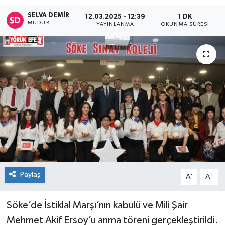
SELVA DEMIR
12.03.2025 - 12:39
1 DK
MÜDÜR
YAYINLANMA
OKUNMA SÜRESI
Paylaş
-
+
A
A
Söke’de İstiklal Marşı’nın kabulü ve Mili Şair
Mehmet Akif Ersoy’u anma töreni gerçekleştirildi.