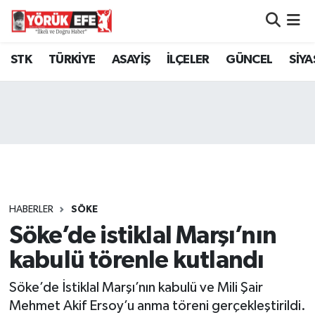
Aydın Nöbetçi Eczaneler
STK
TÜRKİYE
ASAYİŞ
İLÇELER
GÜNCEL
SİYA
Aydın Hava Durumu
AYDIN Namaz Vakitleri
Aydın Trafik Yoğunluk Haritası
Süper Lig Puan Durumu ve Fikstür
HABERLER
SÖKE
Söke’de istiklal Marşı’nın
Tüm Manşetler
kabulü törenle kutlandı
Son Dakika Haberleri
Söke’de İstiklal Marşı’nın kabulü ve Mili Şair
Haber Arşivi
Mehmet Akif Ersoy’u anma töreni gerçekleştirildi.