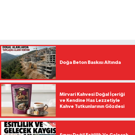
Doğa Beton Baskısı Altında
Mirvari Kahvesi Doğal İçeriği
ve Kendine Has Lezzetiyle
Kahve Tutkunlarının Gözdesi