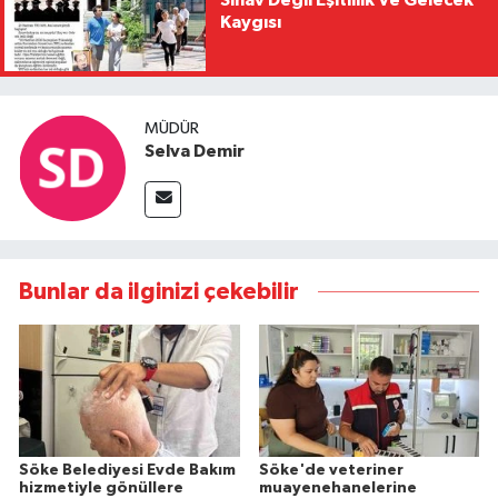
Sınav Değil Eşitlilik Ve Gelecek
Kaygısı
MÜDÜR
Selva Demir
Bunlar da ilginizi çekebilir
Söke Belediyesi Evde Bakım
Söke'de veteriner
hizmetiyle gönüllere
muayenehanelerine