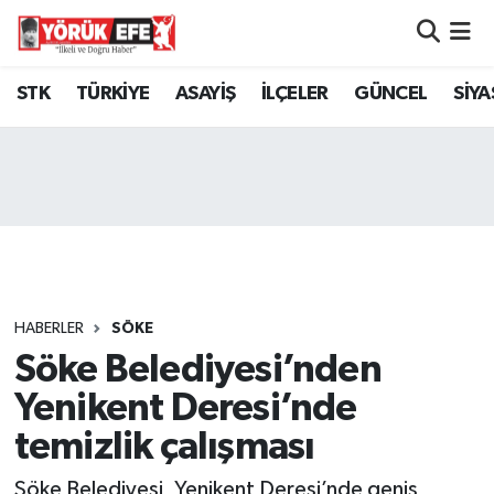
Aydın Nöbetçi Eczaneler
STK
TÜRKİYE
ASAYİŞ
İLÇELER
GÜNCEL
SİYA
Aydın Hava Durumu
AYDIN Namaz Vakitleri
Aydın Trafik Yoğunluk Haritası
Süper Lig Puan Durumu ve Fikstür
HABERLER
SÖKE
Söke Belediyesi’nden
Tüm Manşetler
Yenikent Deresi’nde
Son Dakika Haberleri
temizlik çalışması
Haber Arşivi
Söke Belediyesi, Yenikent Deresi’nde geniş