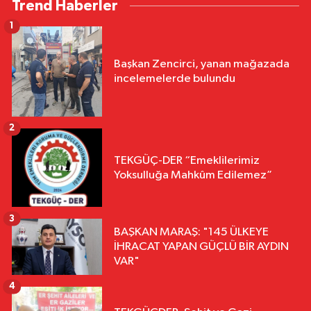
Trend Haberler
1
Başkan Zencirci, yanan mağazada
incelemelerde bulundu
2
TEKGÜÇ-DER “Emeklilerimiz
Yoksulluğa Mahkûm Edilemez”
3
BAŞKAN MARAŞ: "145 ÜLKEYE
İHRACAT YAPAN GÜÇLÜ BİR AYDIN
VAR"
4