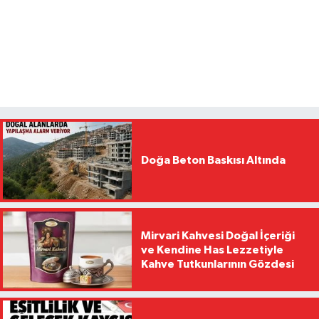
Doğa Beton Baskısı Altında
Mirvari Kahvesi Doğal İçeriği
ve Kendine Has Lezzetiyle
Kahve Tutkunlarının Gözdesi