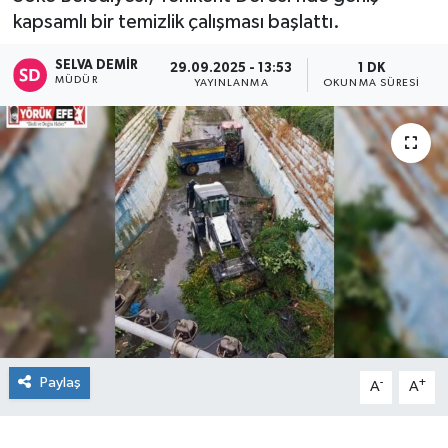
kapsamlı bir temizlik çalışması başlattı.
SELVA DEMIR
29.09.2025 - 13:53
1 DK
MÜDÜR
YAYINLANMA
OKUNMA SÜRESI
Paylaş
-
+
A
A