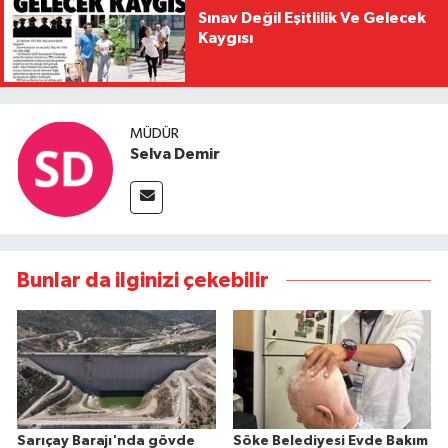
Sınav Değil Eşitlilik Ve Gelecek
Kaygısı
MÜDÜR
Selva Demir
Bunlar da ilginizi çekebilir
Sarıçay Barajı'nda gövde
Söke Belediyesi Evde Bakım