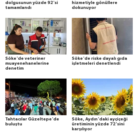
dolgusunun yüzde 92'si
hizmetiyle gönüllere
tamamlandı
dokunuyor
Söke'de veteriner
Söke'de riske dayalı gıda
muayenehanelerine
işletmeleri denetlendi
denetim
Tahtacılar Güzeltepe'de
Söke, Aydın'daki ayçiçeği
buluştu
üretiminin yüzde 72'sini
karşılıyor