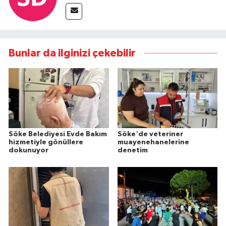
Bunlar da ilginizi çekebilir
Söke Belediyesi Evde Bakım
Söke'de veteriner
hizmetiyle gönüllere
muayenehanelerine
dokunuyor
denetim