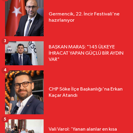
Germencik, 22. İncir Festivali'ne
hazırlanıyor
3
BAŞKAN MARAŞ: "145 ÜLKEYE
İHRACAT YAPAN GÜÇLÜ BİR AYDIN
VAR"
4
CHP Söke İlçe Başkanlığı'na Erkan
Kaçar Atandı
5
Vali Varol: 'Yanan alanlar en kısa