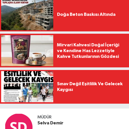
Doğa Beton Baskısı Altında
Mirvari Kahvesi Doğal İçeriği
ve Kendine Has Lezzetiyle
Kahve Tutkunlarının Gözdesi
Sınav Değil Eşitlilik Ve Gelecek
Kaygısı
MÜDÜR
Selva Demir