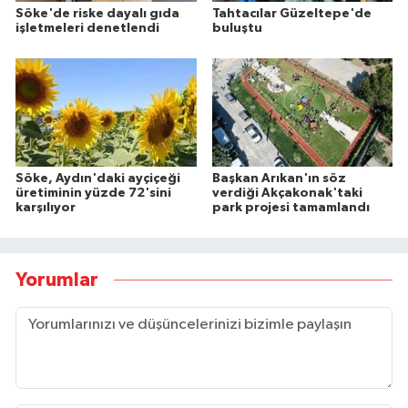
Söke'de riske dayalı gıda
Tahtacılar Güzeltepe'de
işletmeleri denetlendi
buluştu
Söke, Aydın'daki ayçiçeği
Başkan Arıkan'ın söz
üretiminin yüzde 72'sini
verdiği Akçakonak'taki
karşılıyor
park projesi tamamlandı
Yorumlar