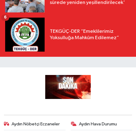
sürede yeniden yeşillendirilecek'
6
TEKGÜÇ-DER “Emeklilerimiz
Yoksulluğa Mahkûm Edilemez”
Aydın Nöbetçi Eczaneler
Aydın Hava Durumu