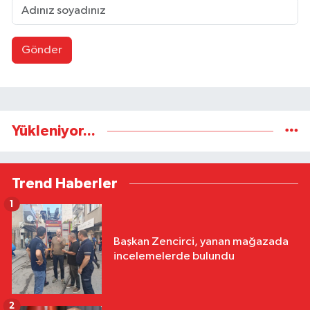
Gönder
Yükleniyor...
Trend Haberler
1
Başkan Zencirci, yanan mağazada
incelemelerde bulundu
2