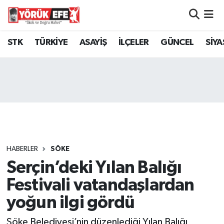
Aydın Nöbetçi Eczaneler
STK
TÜRKİYE
ASAYİŞ
İLÇELER
GÜNCEL
SİYA
Aydın Hava Durumu
AYDIN Namaz Vakitleri
Aydın Trafik Yoğunluk Haritası
Süper Lig Puan Durumu ve Fikstür
HABERLER
SÖKE
Serçin’deki Yılan Balığı
Tüm Manşetler
Festivali vatandaşlardan
Son Dakika Haberleri
yoğun ilgi gördü
Haber Arşivi
Söke Belediyesi’nin düzenlediği Yılan Balığı