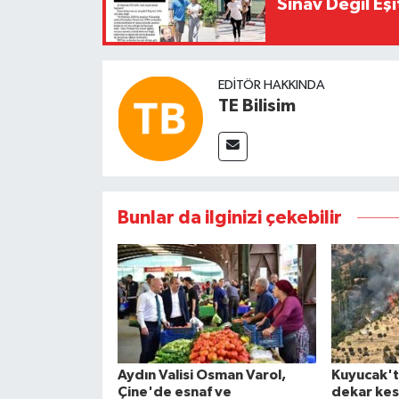
Sınav Değil Eşi
EDITÖR HAKKINDA
TE Bilisim
Bunlar da ilginizi çekebilir
Aydın Valisi Osman Varol,
Kuyucak't
Çine'de esnaf ve
dekar kes