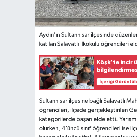
Aydın'ın Sultanhisar ilçesinde düzenle
katılan Salavatlı İlkokulu öğrencileri e
Köşk'te incir 
bilgilendirmes
İçeriği Görüntül
Sultanhisar ilçesine bağlı Salavatlı Mah
öğrencileri, ilçede gerçekleştirilen Ge
kategorilerde başarı elde etti. Yarışmala
olurken, 4'üncü sınıf öğrencileri ise ilç