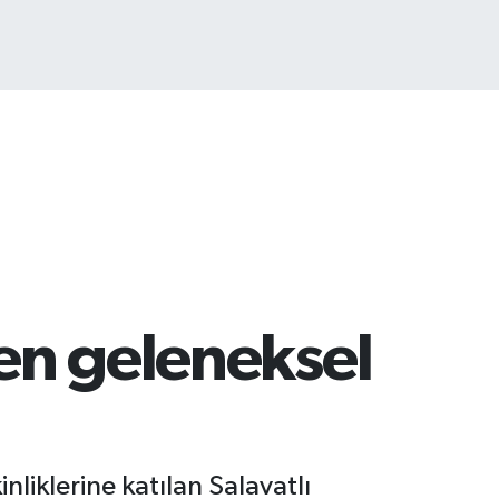
3.887
%64
den geleneksel
liklerine katılan Salavatlı