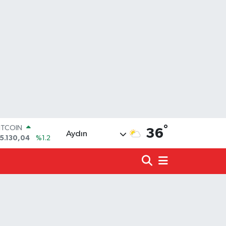
ITCOIN
°
5.130,04
%1.2
36
Aydın
OLAR
7,7069
%0.17
URO
5,0265
%0.01
TERLİN
4,1897
%0.02
.ALTIN
618.49
%2.12
İST100