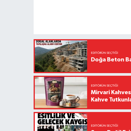
EDITÖRÜN SEÇTIĞI
Doğa Beton Ba
EDITÖRÜN SEÇTIĞI
Mirvari Kahves
Kahve Tutkunl
EDITÖRÜN SEÇTIĞI