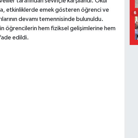
eliler tarafından sevinçle karşılandı. Okul
a, etkinliklerde emek gösteren öğrenci ve
6
ılarının devamı temennisinde bulunuldu.
in öğrencilerin hem fiziksel gelişimlerine hem
fade edildi.