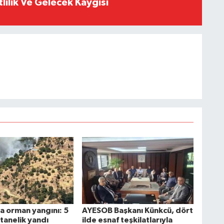
tlilik Ve Gelecek Kaygısı
a orman yangını: 5
AYESOB Başkanı Künkcü, dört
tanelik yandı
ilde esnaf teşkilatlarıyla