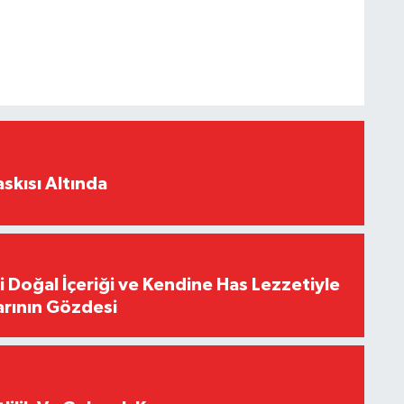
skısı Altında
i Doğal İçeriği ve Kendine Has Lezzetiyle
arının Gözdesi