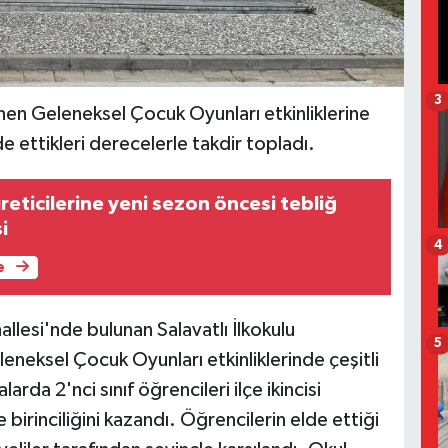
3
nen Geleneksel Çocuk Oyunları etkinliklerine
lde ettikleri derecelerle takdir topladı.
üreticilerine yeni sezon öncesi tebliğ
i
4
e
allesi'nde bulunan Salavatlı İlkokulu
5
leneksel Çocuk Oyunları etkinliklerinde çeşitli
rda 2'nci sınıf öğrencileri ilçe ikincisi
e birinciliğini kazandı. Öğrencilerin elde ettiği