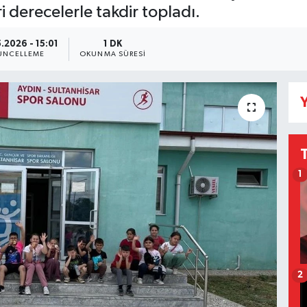
ri derecelerle takdir topladı.
.2026 - 15:01
1 DK
ÜNCELLEME
OKUNMA SÜRESI
Y
1
2