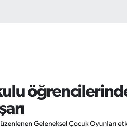
1
okulu öğrencilerin
şarı
düzenlenen Geleneksel Çocuk Oyunları etkin