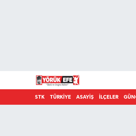
Aydın Nöbetçi Eczaneler
Aydın Hava Durumu
AYDIN Namaz Vakitleri
Aydın Trafik Yoğunluk Haritası
Süper Lig Puan Durumu ve Fikstür
STK
TÜRKİYE
ASAYİŞ
İLÇELER
GÜN
Tüm Manşetler
Son Dakika Haberleri
Haber Arşivi