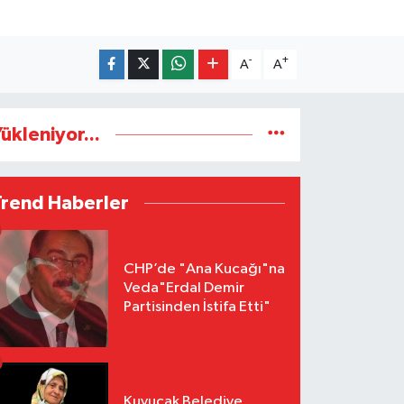
-
+
A
A
ükleniyor...
Trend Haberler
CHP’de "Ana Kucağı"na
Veda"Erdal Demir
Partisinden İstifa Etti"
Kuyucak Belediye