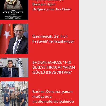
Başkanı Uğur
Doğanca’nın Acı Günü
Germencik, 22. İncir
Festivali'ne hazırlanıyor
BAŞKAN MARAŞ: "145
ÜLKEYE İHRACAT YAPAN
GÜÇLÜ BİR AYDIN VAR"
Başkan Zencirci, yanan
mağazada
incelemelerde bulundu