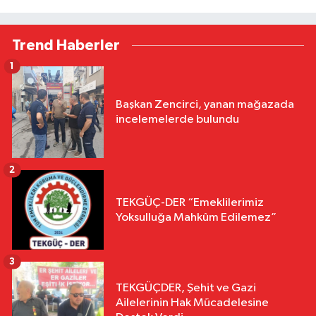
Trend Haberler
1
Başkan Zencirci, yanan mağazada
incelemelerde bulundu
2
TEKGÜÇ-DER “Emeklilerimiz
Yoksulluğa Mahkûm Edilemez”
3
TEKGÜÇDER, Şehit ve Gazi
Ailelerinin Hak Mücadelesine