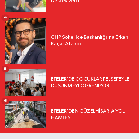
Destek Verdi
4
CHP Söke İlçe Başkanlığı'na Erkan
Kaçar Atandı
5
EFELER’DE ÇOCUKLAR FELSEFEYLE
DÜŞÜNMEYİ ÖĞRENİYOR
6
EFELER'DEN GÜZELHİSAR'A YOL
HAMLESİ