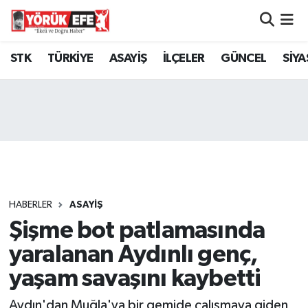
Aydın Nöbetçi Eczaneler
STK
TÜRKİYE
ASAYİŞ
İLÇELER
GÜNCEL
SİYA
Aydın Hava Durumu
AYDIN Namaz Vakitleri
Aydın Trafik Yoğunluk Haritası
Süper Lig Puan Durumu ve Fikstür
HABERLER
ASAYİŞ
Şişme bot patlamasında
Tüm Manşetler
yaralanan Aydınlı genç,
Son Dakika Haberleri
yaşam savaşını kaybetti
Haber Arşivi
Aydın'dan Muğla'ya bir gemide çalışmaya giden