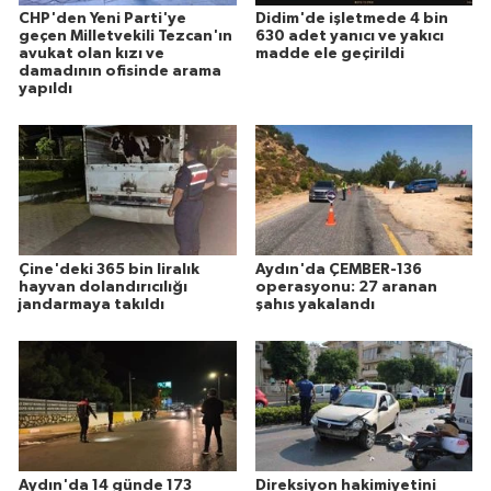
CHP'den Yeni Parti'ye
Didim'de işletmede 4 bin
geçen Milletvekili Tezcan'ın
630 adet yanıcı ve yakıcı
avukat olan kızı ve
madde ele geçirildi
damadının ofisinde arama
yapıldı
Çine'deki 365 bin liralık
Aydın'da ÇEMBER-136
hayvan dolandırıcılığı
operasyonu: 27 aranan
jandarmaya takıldı
şahıs yakalandı
Aydın'da 14 günde 173
Direksiyon hakimiyetini