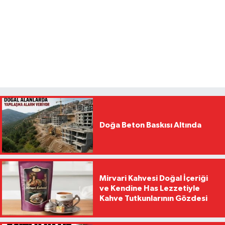
Doğa Beton Baskısı Altında
Mirvari Kahvesi Doğal İçeriği
ve Kendine Has Lezzetiyle
Kahve Tutkunlarının Gözdesi