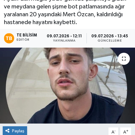
ve meydana gelen şişme bot patlamasında ağır
yaralanan 20 yaşındaki Mert Özcan, kaldırıldığı
hastanede hayatını kaybetti.
TE BILISIM
09.07.2026 - 12:11
09.07.2026 - 13:45
EDITÖR
YAYINLANMA
GÜNCELLEME
Paylaş
-
+
A
A