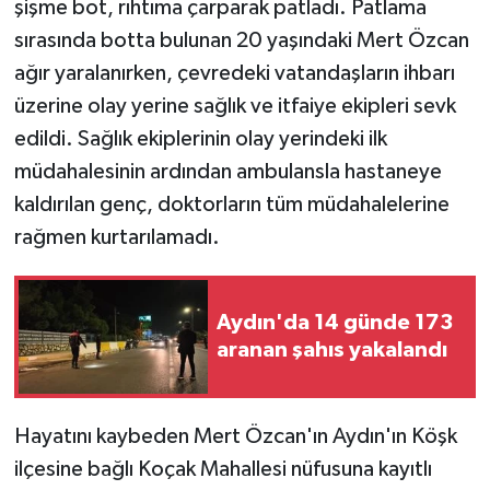
şişme bot, rıhtıma çarparak patladı. Patlama
sırasında botta bulunan 20 yaşındaki Mert Özcan
ağır yaralanırken, çevredeki vatandaşların ihbarı
üzerine olay yerine sağlık ve itfaiye ekipleri sevk
edildi. Sağlık ekiplerinin olay yerindeki ilk
müdahalesinin ardından ambulansla hastaneye
kaldırılan genç, doktorların tüm müdahalelerine
rağmen kurtarılamadı.
Aydın'da 14 günde 173
aranan şahıs yakalandı
Hayatını kaybeden Mert Özcan'ın Aydın'ın Köşk
ilçesine bağlı Koçak Mahallesi nüfusuna kayıtlı