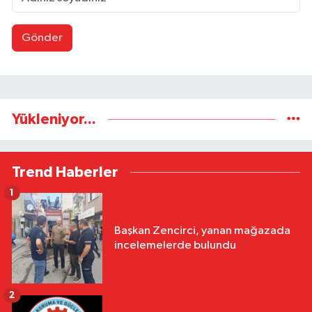
Gönder
Yükleniyor...
Trend Haberler
1
Başkan Zencirci, yanan mağazada
incelemelerde bulundu
2