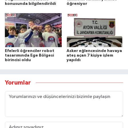
konusunda bilgilendirildi
öğreniyor
Efelerli öğrenciler robot
Asker eğlencesinde havaya
tasarımında Ege Bölgesi
ateş açan 7 kişiye işlem
birincisi oldu
yapıldı
Yorumlar