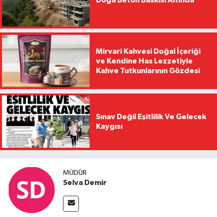
Doğa Beton Baskısı Altında
Mirvari Kahvesi Doğal İçeriği
ve Kendine Has Lezzetiyle
Kahve Tutkunlarının Gözdesi
Sınav Değil Eşitlilik Ve Gelecek
Kaygısı
MÜDÜR
Selva Demir