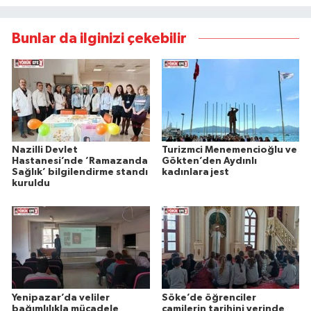
Bunlar da ilginizi çekebilir
Nazilli Devlet
Turizmci Menemencioğlu ve
Hastanesi’nde ’Ramazanda
Gökten’den Aydınlı
Sağlık’ bilgilendirme standı
kadınlara jest
kuruldu
Yenipazar’da veliler
Söke’de öğrenciler
bağımlılıkla mücadele
camilerin tarihini yerinde