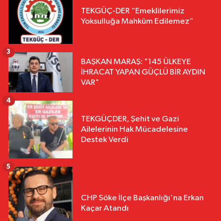
TEKGÜÇ-DER “Emeklilerimiz
Yoksulluğa Mahkûm Edilemez”
3
BAŞKAN MARAŞ: "145 ÜLKEYE
İHRACAT YAPAN GÜÇLÜ BİR AYDIN
VAR"
4
TEKGÜÇDER, Şehit ve Gazi
Ailelerinin Hak Mücadelesine
Destek Verdi
5
CHP Söke İlçe Başkanlığı'na Erkan
Kaçar Atandı