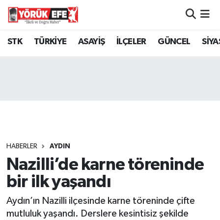
Aydın Nöbetçi Eczaneler
STK
TÜRKİYE
ASAYİŞ
İLÇELER
GÜNCEL
SİYA
Aydın Hava Durumu
AYDIN Namaz Vakitleri
Aydın Trafik Yoğunluk Haritası
Süper Lig Puan Durumu ve Fikstür
HABERLER
AYDIN
Nazilli’de karne töreninde
Tüm Manşetler
bir ilk yaşandı
Son Dakika Haberleri
Aydın’ın Nazilli ilçesinde karne töreninde çifte
Haber Arşivi
mutluluk yaşandı. Derslere kesintisiz şekilde