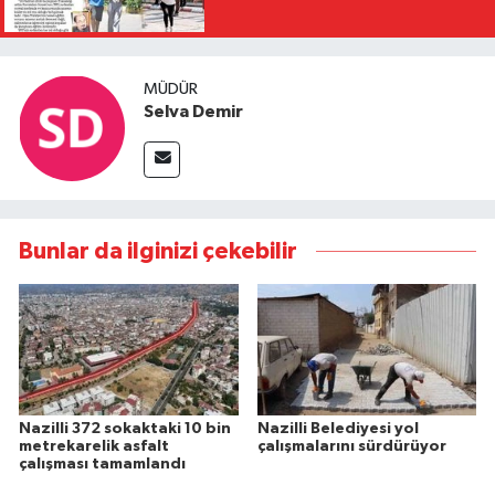
MÜDÜR
Selva Demir
Bunlar da ilginizi çekebilir
Nazilli 372 sokaktaki 10 bin
Nazilli Belediyesi yol
metrekarelik asfalt
çalışmalarını sürdürüyor
çalışması tamamlandı