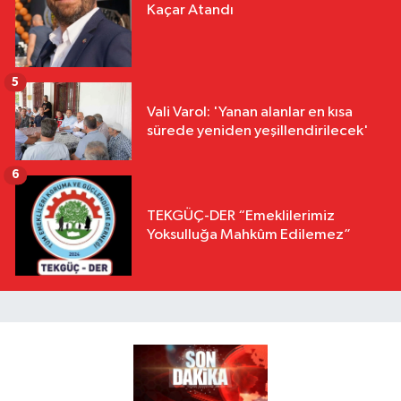
Kaçar Atandı
5
Vali Varol: 'Yanan alanlar en kısa
sürede yeniden yeşillendirilecek'
6
TEKGÜÇ-DER “Emeklilerimiz
Yoksulluğa Mahkûm Edilemez”