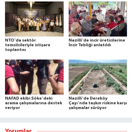
NTO'da sektör
Nazilli'de incir üreticilerine
temsilcileriyle istişare
İncir Tebliği anlatıldı
toplantısı
NAFAD ekibi Söke'deki
Nazilli'de Dereköy
arama çalışmalarına destek
Çayı'nda taşkın riskine karşı
veriyor
çalışmalar sürüyor
Yorumlar