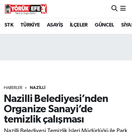
Aydın Nöbetçi Eczaneler
STK
TÜRKİYE
ASAYİŞ
İLÇELER
GÜNCEL
SİYA
Aydın Hava Durumu
AYDIN Namaz Vakitleri
Aydın Trafik Yoğunluk Haritası
Süper Lig Puan Durumu ve Fikstür
HABERLER
NAZİLLİ
Nazilli Belediyesi’nden
Tüm Manşetler
Organize Sanayi’de
Son Dakika Haberleri
temizlik çalışması
Haber Arşivi
Nazilli Belediyesi Temizlik İşleri Müdürlüğü ile Park