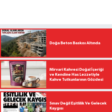
Doğa Beton Baskısı Altında
Mirvari Kahvesi Doğal İçeriği
ve Kendine Has Lezzetiyle
Kahve Tutkunlarının Gözdesi
Sınav Değil Eşitlilik Ve Gelecek
Kaygısı