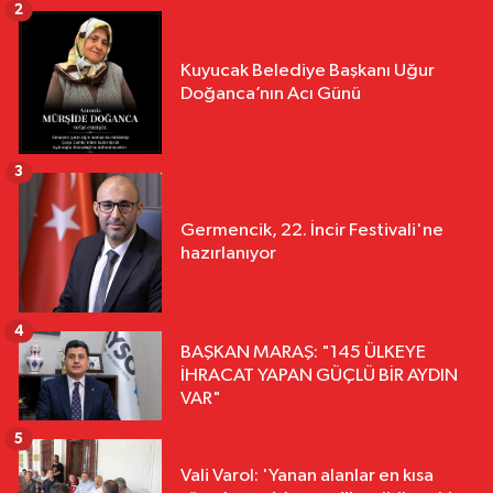
2
Kuyucak Belediye Başkanı Uğur
Doğanca’nın Acı Günü
3
Germencik, 22. İncir Festivali'ne
hazırlanıyor
4
BAŞKAN MARAŞ: "145 ÜLKEYE
İHRACAT YAPAN GÜÇLÜ BİR AYDIN
VAR"
5
Vali Varol: 'Yanan alanlar en kısa