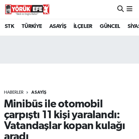
Aydın Nöbetçi Eczaneler
STK
TÜRKİYE
ASAYİŞ
İLÇELER
GÜNCEL
SİYA
Aydın Hava Durumu
AYDIN Namaz Vakitleri
Aydın Trafik Yoğunluk Haritası
Süper Lig Puan Durumu ve Fikstür
HABERLER
ASAYİŞ
Minibüs ile otomobil
Tüm Manşetler
çarpıştı 11 kişi yaralandı:
Son Dakika Haberleri
Vatandaşlar kopan kulağı
aradı
Haber Arşivi