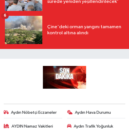
sürede yeniden yeşillendirilecek'
6
Çine'deki orman yangını tamamen
kontrol altına alındı
Aydın Nöbetçi Eczaneler
Aydın Hava Durumu
AYDIN Namaz Vakitleri
Aydın Trafik Yoğunluk