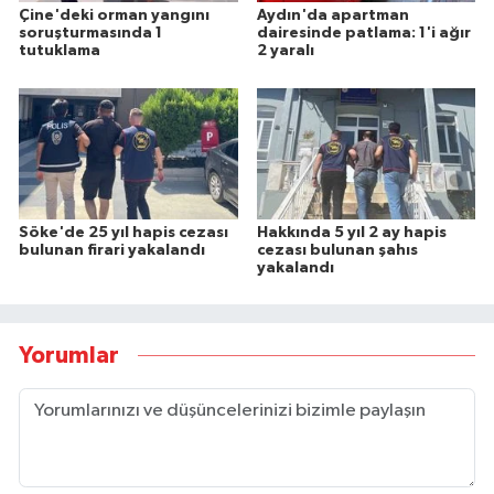
Çine'deki orman yangını
Aydın'da apartman
soruşturmasında 1
dairesinde patlama: 1'i ağır
tutuklama
2 yaralı
Söke'de 25 yıl hapis cezası
Hakkında 5 yıl 2 ay hapis
bulunan firari yakalandı
cezası bulunan şahıs
yakalandı
Yorumlar