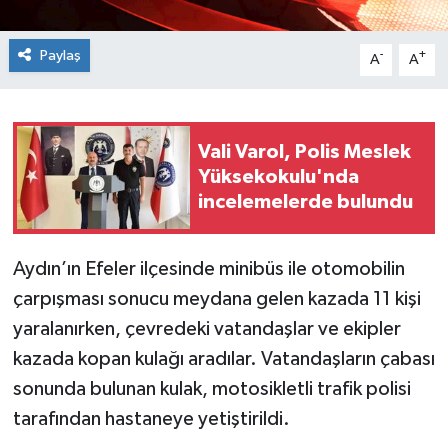
Paylaş
-
+
A
A
Vali Varol, Polis Meslek
Yüksekokulu'nda
incelemelerde bulundu
Aydın’ın Efeler ilçesinde minibüs ile otomobilin
çarpışması sonucu meydana gelen kazada 11 kişi
yaralanırken, çevredeki vatandaşlar ve ekipler
kazada kopan kulağı aradılar. Vatandaşların çabası
sonunda bulunan kulak, motosikletli trafik polisi
tarafından hastaneye yetiştirildi.