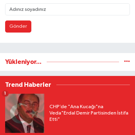
Gönder
Yükleniyor...
Trend Haberler
1
CHP’de "Ana Kucağı"na
Veda"Erdal Demir Partisinden İstifa
Etti"