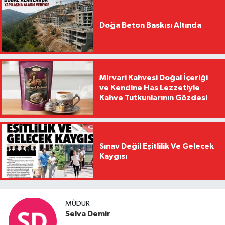
Doğa Beton Baskısı Altında
Mirvari Kahvesi Doğal İçeriği
ve Kendine Has Lezzetiyle
Kahve Tutkunlarının Gözdesi
Sınav Değil Eşitlilik Ve Gelecek
Kaygısı
MÜDÜR
Selva Demir