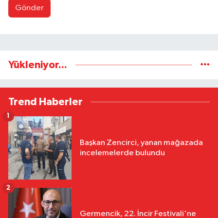
Gönder
Yükleniyor...
Trend Haberler
1
Başkan Zencirci, yanan mağazada
incelemelerde bulundu
2
Germencik, 22. İncir Festivali'ne