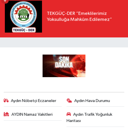
6
TEKGÜÇ-DER “Emeklilerimiz
Yoksulluğa Mahkûm Edilemez”
Aydın Nöbetçi Eczaneler
Aydın Hava Durumu
AYDIN Namaz Vakitleri
Aydın Trafik Yoğunluk
Haritası