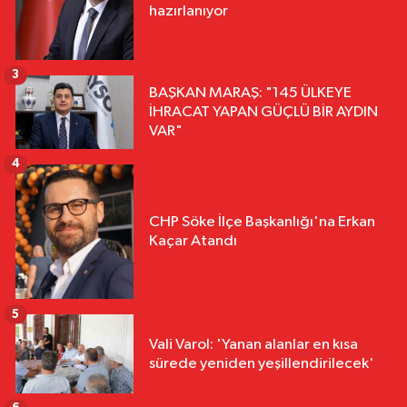
hazırlanıyor
3
BAŞKAN MARAŞ: "145 ÜLKEYE
İHRACAT YAPAN GÜÇLÜ BİR AYDIN
VAR"
4
CHP Söke İlçe Başkanlığı'na Erkan
Kaçar Atandı
5
Vali Varol: 'Yanan alanlar en kısa
sürede yeniden yeşillendirilecek'