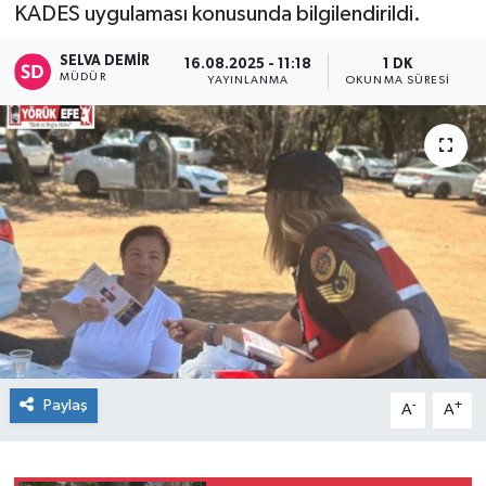
KADES uygulaması konusunda bilgilendirildi.
SELVA DEMIR
16.08.2025 - 11:18
1 DK
MÜDÜR
YAYINLANMA
OKUNMA SÜRESI
Paylaş
-
+
A
A