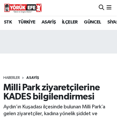
Aydın Nöbetçi Eczaneler
STK
TÜRKİYE
ASAYİŞ
İLÇELER
GÜNCEL
SİYA
Aydın Hava Durumu
AYDIN Namaz Vakitleri
Aydın Trafik Yoğunluk Haritası
Süper Lig Puan Durumu ve Fikstür
HABERLER
ASAYİŞ
Milli Park ziyaretçilerine
Tüm Manşetler
KADES bilgilendirmesi
Son Dakika Haberleri
Aydın’ın Kuşadası ilçesinde bulunan Milli Park’a
Haber Arşivi
gelen ziyaretçiler, kadına yönelik şiddet ve