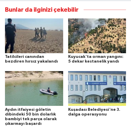
Bunlar da ilginizi çekebilir
Tatilcileri canından
Kuyucak'ta orman yangını:
bezdiren hırsız yakalandı
5 dekar kestanelik yandı
Aydın itfaiyesi göletin
Kuşadası Belediyesi'ne 3.
dibindeki 50 bin dolarlık
dalga operasyonu
bambiyi tek parça olarak
çıkarmayı başardı