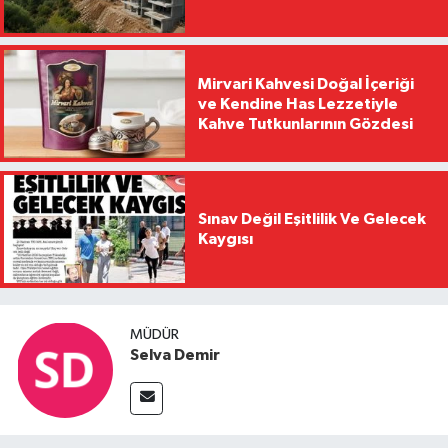
Mirvari Kahvesi Doğal İçeriği
ve Kendine Has Lezzetiyle
Kahve Tutkunlarının Gözdesi
Sınav Değil Eşitlilik Ve Gelecek
Kaygısı
MÜDÜR
Selva Demir