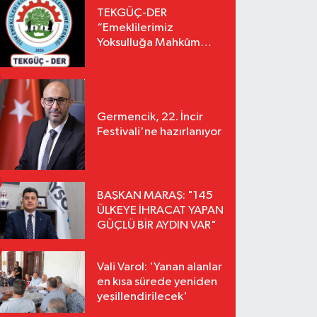
TEKGÜÇ-DER
“Emeklilerimiz
Yoksulluğa Mahkûm
Edilemez”
Germencik, 22. İncir
Festivali'ne hazırlanıyor
BAŞKAN MARAŞ: "145
ÜLKEYE İHRACAT YAPAN
GÜÇLÜ BİR AYDIN VAR"
Vali Varol: 'Yanan alanlar
en kısa sürede yeniden
yeşillendirilecek'