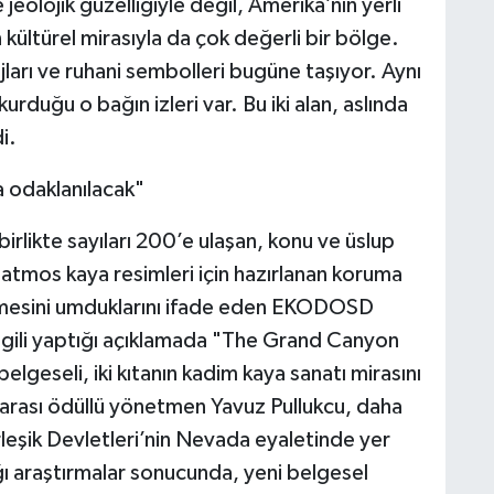
jeolojik güzelliğiyle değil, Amerika’nın yerli
kültürel mirasıyla da çok değerli bir bölge.
jları ve ruhani sembolleri bugüne taşıyor. Aynı
rduğu o bağın izleri var. Bu iki alan, aslında
i.
a odaklanılacak"
irlikte sayıları 200’e ulaşan, konu ve üslup
Latmos kaya resimleri için hazırlanan koruma
rilmesini umduklarını ifade eden EKODOSD
ilgili yaptığı açıklamada "The Grand Canyon
lgeseli, iki kıtanın kadim kaya sanatı mirasını
rası ödüllü yönetmen Yavuz Pullukcu, daha
eşik Devletleri’nin Nevada eyaletinde yer
ığı araştırmalar sonucunda, yeni belgesel