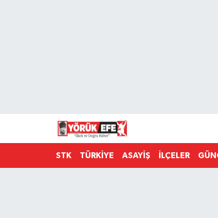
Aydın Nöbetçi Eczaneler
Aydın Hava Durumu
AYDIN Namaz Vakitleri
Aydın Trafik Yoğunluk Haritası
Süper Lig Puan Durumu ve Fikstür
STK
TÜRKİYE
ASAYİŞ
İLÇELER
GÜN
Tüm Manşetler
Son Dakika Haberleri
Haber Arşivi