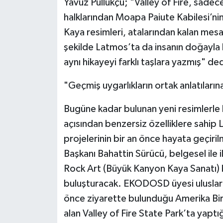
Yavuz Pullukçu; "Valley of Fire, sadece 
halklarından Moapa Paiute Kabilesi’nin 
Kaya resimleri, atalarından kalan mesa
şekilde Latmos’ta da insanın doğayla ku
aynı hikayeyi farklı taşlara yazmış" ded
"Geçmiş uygarlıkların ortak anlatıların
Bugüne kadar bulunan yeni resimlerle b
açısından benzersiz özelliklere sahip 
projelerinin bir an önce hayata geçi
Başkanı Bahattin Sürücü, belgesel ile 
Rock Art (Büyük Kanyon Kaya Sanatı) be
buluşturacak. EKODOSD üyesi uluslara
önce ziyarette bulunduğu Amerika Birl
alan Valley of Fire State Park’ta yapt