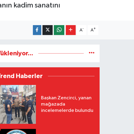
anın kadim sanatını
-
+
A
A
ükleniyor...
Trend Haberler
Başkan Zencirci, yanan
mağazada
incelemelerde bulundu