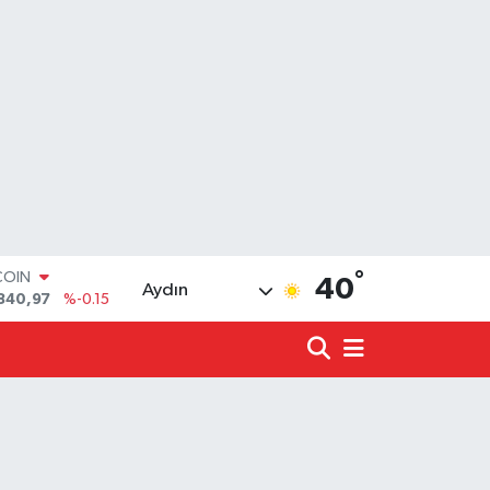
COIN
840,97
%-0.15
°
LAR
40
Aydın
7436
%0.18
RO
2510
%0.32
RLİN
4811
%0.38
LTIN
0.55
%0
T100
779
%-14