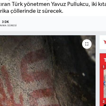
ıran Türk yönetmen Yavuz Pullukcu, iki kıt
ika çöllerinde iz sürecek.
3 DK
NMA SÜRESI
Y
1
2