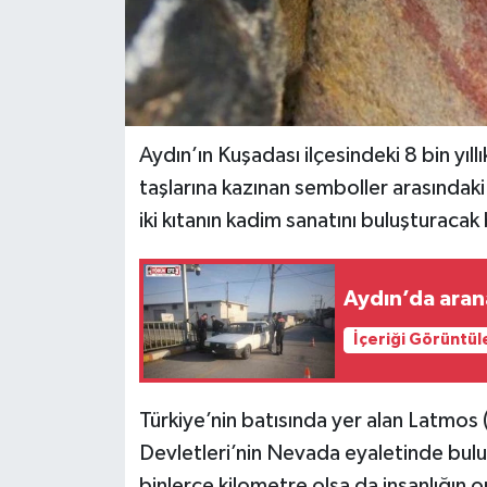
Aydın’ın Kuşadası ilçesindeki 8 bin yıl
taşlarına kazınan semboller arasındak
iki kıtanın kadim sanatını buluşturacak
Aydın’da aran
İçeriği Görüntül
Türkiye’nin batısında yer alan Latmos 
Devletleri’nin Nevada eyaletinde bulun
binlerce kilometre olsa da insanlığın o