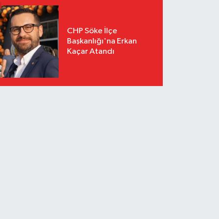
CHP Söke İlçe
Başkanlığı'na Erkan
Kaçar Atandı