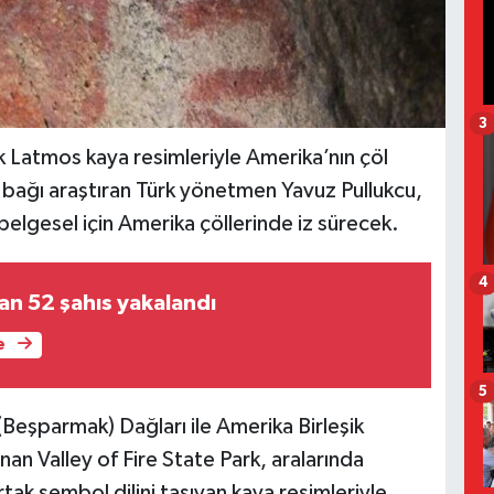
3
lık Latmos kaya resimleriyle Amerika’nın çöl
i bağı araştıran Türk yönetmen Yavuz Pullukcu,
 belgesel için Amerika çöllerinde iz sürecek.
4
an 52 şahıs yakalandı
e
5
(Beşparmak) Dağları ile Amerika Birleşik
an Valley of Fire State Park, aralarında
rtak sembol dilini taşıyan kaya resimleriyle