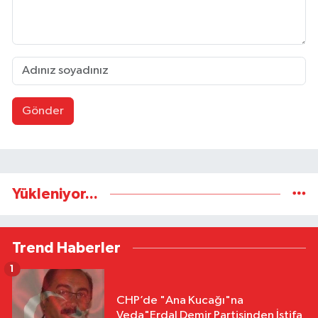
Gönder
Yükleniyor...
Trend Haberler
1
CHP’de "Ana Kucağı"na
Veda"Erdal Demir Partisinden İstifa