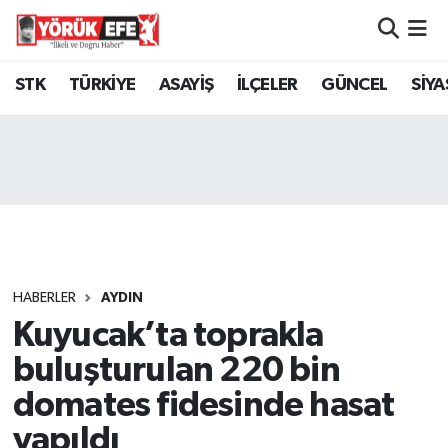
Aydın Nöbetçi Eczaneler
STK
TÜRKİYE
ASAYİŞ
İLÇELER
GÜNCEL
SİYA
Aydın Hava Durumu
AYDIN Namaz Vakitleri
Aydın Trafik Yoğunluk Haritası
Süper Lig Puan Durumu ve Fikstür
HABERLER
AYDIN
Kuyucak’ta toprakla
Tüm Manşetler
buluşturulan 220 bin
Son Dakika Haberleri
domates fidesinde hasat
yapıldı
Haber Arşivi