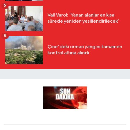
5
Vali Varol: 'Yanan alanlar en kısa
sürede yeniden yeşillendirilecek'
6
Çine'deki orman yangını tamamen
kontrol altına alındı