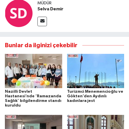
MÜDÜR
Selva Demir
Bunlar da ilginizi çekebilir
Nazilli Devlet
Turizmci Menemencioğlu ve
Hastanesi’nde ’Ramazanda
Gökten’den Aydınlı
Sağlık’ bilgilendirme standı
kadınlara jest
kuruldu