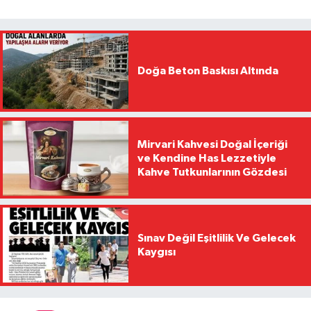
Doğa Beton Baskısı Altında
Mirvari Kahvesi Doğal İçeriği
ve Kendine Has Lezzetiyle
Kahve Tutkunlarının Gözdesi
Sınav Değil Eşitlilik Ve Gelecek
Kaygısı