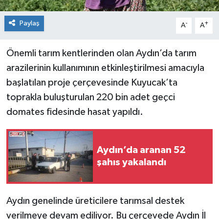
Paylaş
-
+
A
A
Önemli tarım kentlerinden olan Aydın’da tarım
arazilerinin kullanımının etkinleştirilmesi amacıyla
başlatılan proje çerçevesinde Kuyucak’ta
toprakla buluşturulan 220 bin adet geçci
domates fidesinde hasat yapıldı.
Aydın’da aranan 52
şahıs yakalandı
Aydın genelinde üreticilere tarımsal destek
verilmeye devam ediliyor. Bu çerçevede Aydın İl