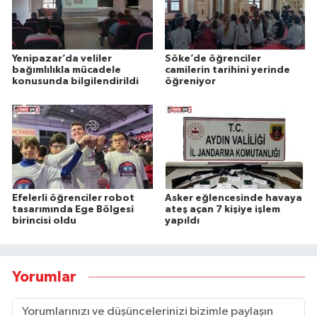
Yenipazar’da veliler
Söke’de öğrenciler
bağımlılıkla mücadele
camilerin tarihini yerinde
konusunda bilgilendirildi
öğreniyor
Efelerli öğrenciler robot
Asker eğlencesinde havaya
tasarımında Ege Bölgesi
ateş açan 7 kişiye işlem
birincisi oldu
yapıldı
Yorumlar