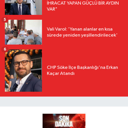
İHRACAT YAPAN GÜÇLÜ BİR AYDIN
VAR"
5
Vali Varol: 'Yanan alanlar en kısa
sürede yeniden yeşillendirilecek'
6
CHP Söke İlçe Başkanlığı'na Erkan
Kaçar Atandı