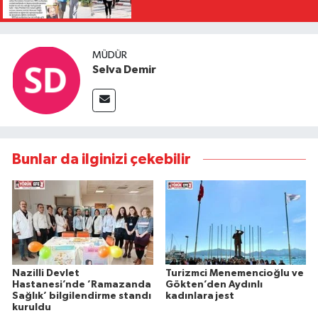
MÜDÜR
Selva Demir
Bunlar da ilginizi çekebilir
Nazilli Devlet
Turizmci Menemencioğlu ve
Hastanesi’nde ’Ramazanda
Gökten’den Aydınlı
Sağlık’ bilgilendirme standı
kadınlara jest
kuruldu