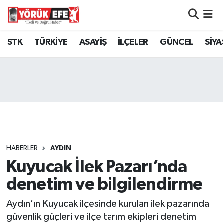
Aydın Nöbetçi Eczaneler
STK
TÜRKİYE
ASAYİŞ
İLÇELER
GÜNCEL
SİYA
Aydın Hava Durumu
AYDIN Namaz Vakitleri
Aydın Trafik Yoğunluk Haritası
Süper Lig Puan Durumu ve Fikstür
HABERLER
AYDIN
Kuyucak İlek Pazarı’nda
Tüm Manşetler
denetim ve bilgilendirme
Son Dakika Haberleri
Aydın’ın Kuyucak ilçesinde kurulan ilek pazarında
Haber Arşivi
güvenlik güçleri ve ilçe tarım ekipleri denetim