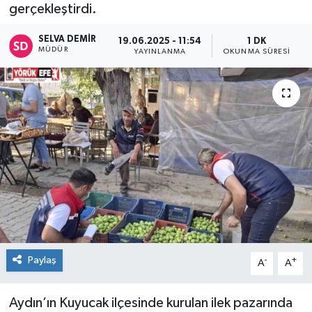
gerçekleştirdi.
SELVA DEMIR
19.06.2025 - 11:54
1 DK
MÜDÜR
YAYINLANMA
OKUNMA SÜRESI
Paylaş
-
+
A
A
Aydın’ın Kuyucak ilçesinde kurulan ilek pazarında