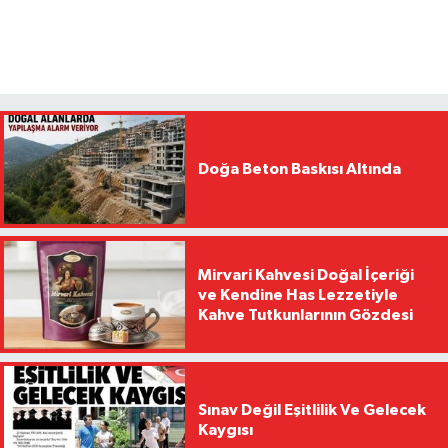
Doğa Beton Baskısı Altında
Mirvari Kahvesi Doğal İçeriği
ve Kendine Has Lezzetiyle
Kahve Tutkunlarının Gözdesi
Sınav Değil Eşitlilik Ve Gelecek
Kaygısı