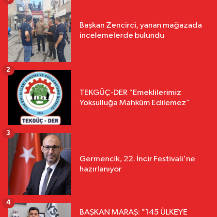
Başkan Zencirci, yanan mağazada
incelemelerde bulundu
2
TEKGÜÇ-DER “Emeklilerimiz
Yoksulluğa Mahkûm Edilemez”
3
Germencik, 22. İncir Festivali'ne
hazırlanıyor
4
BAŞKAN MARAŞ: "145 ÜLKEYE