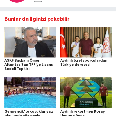
Bunlar da ilginizi çekebilir
ASKF Başkanı Ömer
Aydınlı özel sporculardan
Altuntaş’tan TFF’ye Lisans
Türkiye derecesi
Bedeli Tepkisi
Germencik'te çocuklar yaz
Aydınlı rekortmen Koray
okulunda yüzmeyle
Uygun dünya