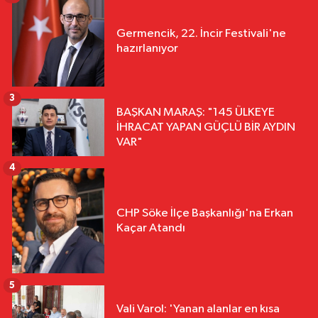
Germencik, 22. İncir Festivali'ne
hazırlanıyor
3
BAŞKAN MARAŞ: "145 ÜLKEYE
İHRACAT YAPAN GÜÇLÜ BİR AYDIN
VAR"
4
CHP Söke İlçe Başkanlığı'na Erkan
Kaçar Atandı
5
Vali Varol: 'Yanan alanlar en kısa