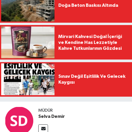
Doğa Beton Baskısı Altında
Mirvari Kahvesi Doğal İçeriği
ve Kendine Has Lezzetiyle
Kahve Tutkunlarının Gözdesi
Sınav Değil Eşitlilik Ve Gelecek
Kaygısı
MÜDÜR
Selva Demir