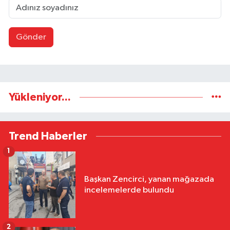
Gönder
Yükleniyor...
Trend Haberler
1
Başkan Zencirci, yanan mağazada
incelemelerde bulundu
2