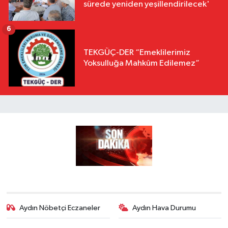
sürede yeniden yeşillendirilecek'
6
TEKGÜÇ-DER “Emeklilerimiz
Yoksulluğa Mahkûm Edilemez”
Aydın Nöbetçi Eczaneler
Aydın Hava Durumu