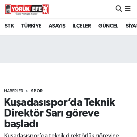
Aydın Nöbetçi Eczaneler
STK
TÜRKİYE
ASAYİŞ
İLÇELER
GÜNCEL
SİYA
Aydın Hava Durumu
AYDIN Namaz Vakitleri
Aydın Trafik Yoğunluk Haritası
Süper Lig Puan Durumu ve Fikstür
HABERLER
SPOR
Kuşadasıspor’da Teknik
Tüm Manşetler
Direktör Sarı göreve
Son Dakika Haberleri
başladı
Haber Arşivi
Kuşadasıspor’da teknik direktörlük görevine