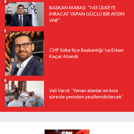
4
BAŞKAN MARAŞ: "145 ÜLKEYE
İHRACAT YAPAN GÜÇLÜ BİR AYDIN
VAR"
5
CHP Söke İlçe Başkanlığı'na Erkan
Kaçar Atandı
6
Vali Varol: 'Yanan alanlar en kısa
sürede yeniden yeşillendirilecek'