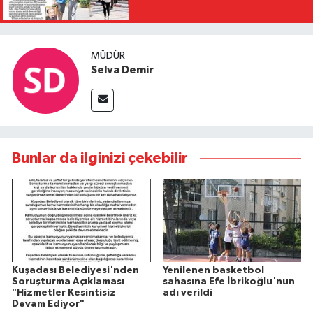
MÜDÜR
Selva Demir
Bunlar da ilginizi çekebilir
Kuşadası Belediyesi'nden
Yenilenen basketbol
Soruşturma Açıklaması
sahasına Efe İbrikoğlu'nun
"Hizmetler Kesintisiz
adı verildi
Devam Ediyor"