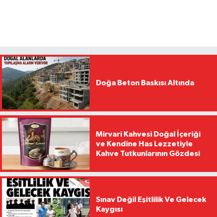
Doğa Beton Baskısı Altında
Mirvari Kahvesi Doğal İçeriği
ve Kendine Has Lezzetiyle
Kahve Tutkunlarının Gözdesi
Sınav Değil Eşitlilik Ve Gelecek
Kaygısı