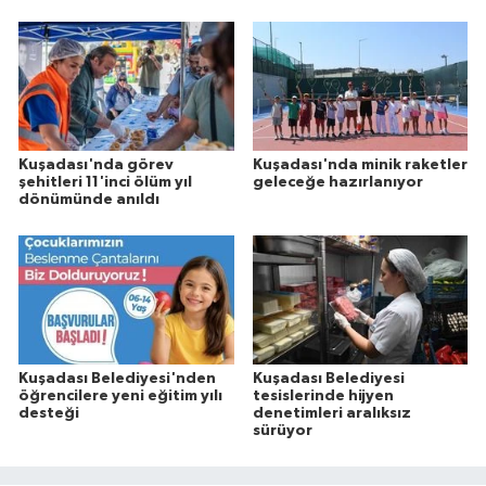
Kuşadası'nda görev
Kuşadası'nda minik raketler
şehitleri 11'inci ölüm yıl
geleceğe hazırlanıyor
dönümünde anıldı
Kuşadası Belediyesi'nden
Kuşadası Belediyesi
öğrencilere yeni eğitim yılı
tesislerinde hijyen
desteği
denetimleri aralıksız
sürüyor