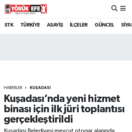
Aydın Nöbetçi Eczaneler
STK
TÜRKİYE
ASAYİŞ
İLÇELER
GÜNCEL
SİYA
Aydın Hava Durumu
AYDIN Namaz Vakitleri
Aydın Trafik Yoğunluk Haritası
Süper Lig Puan Durumu ve Fikstür
HABERLER
KUŞADASI
Kuşadası’nda yeni hizmet
Tüm Manşetler
binası için ilk jüri toplantısı
Son Dakika Haberleri
gerçekleştirildi
Haber Arşivi
Kuşadası Belediyesi mevcut otogar alanında