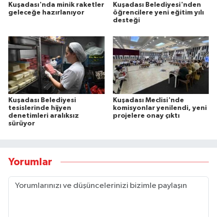
Kuşadası'nda minik raketler
Kuşadası Belediyesi'nden
geleceğe hazırlanıyor
öğrencilere yeni eğitim yılı
desteği
Kuşadası Belediyesi
Kuşadası Meclisi'nde
tesislerinde hijyen
komisyonlar yenilendi, yeni
denetimleri aralıksız
projelere onay çıktı
sürüyor
Yorumlar