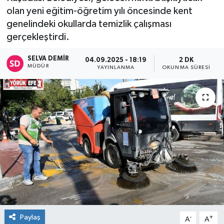
olan yeni eğitim-öğretim yılı öncesinde kent
genelindeki okullarda temizlik çalışması
gerçekleştirdi.
SELVA DEMIR
04.09.2025 - 18:19
2 DK
MÜDÜR
YAYINLANMA
OKUNMA SÜRESI
Paylaş
-
+
A
A