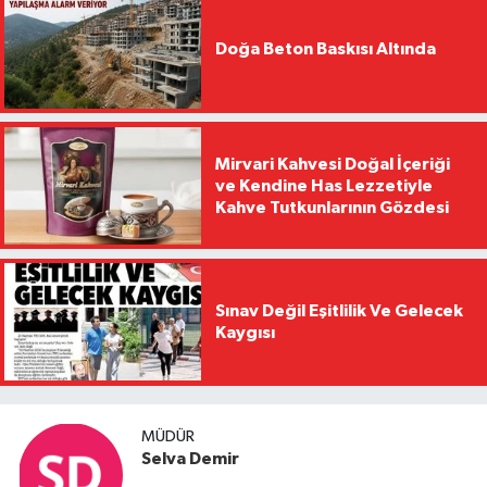
Doğa Beton Baskısı Altında
Mirvari Kahvesi Doğal İçeriği
ve Kendine Has Lezzetiyle
Kahve Tutkunlarının Gözdesi
Sınav Değil Eşitlilik Ve Gelecek
Kaygısı
MÜDÜR
Selva Demir