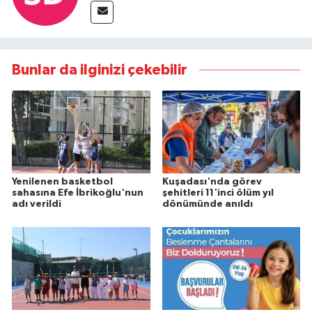
Bunlar da ilginizi çekebilir
Yenilenen basketbol
Kuşadası'nda görev
sahasına Efe İbrikoğlu'nun
şehitleri 11'inci ölüm yıl
adı verildi
dönümünde anıldı