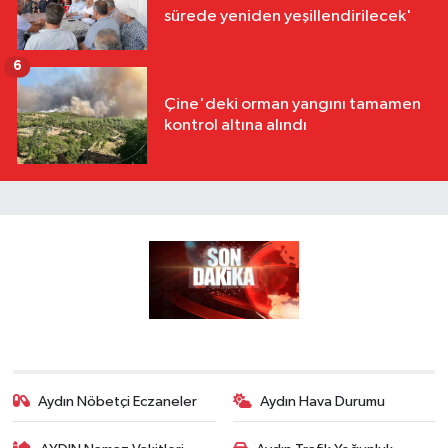
sürede yeniden yeşillendirilecek'
6
Çine'deki orman yangını tamamen
kontrol altına alındı
Aydın Nöbetçi Eczaneler
Aydın Hava Durumu