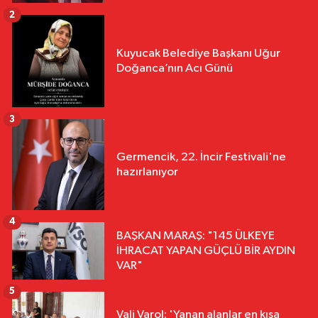
2
Kuyucak Belediye Başkanı Uğur
Doğanca’nın Acı Günü
3
Germencik, 22. İncir Festivali'ne
hazırlanıyor
4
BAŞKAN MARAŞ: "145 ÜLKEYE
İHRACAT YAPAN GÜÇLÜ BİR AYDIN
VAR"
5
Vali Varol: 'Yanan alanlar en kısa