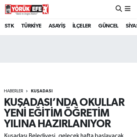
Aydın Nöbetçi Eczaneler
STK
TÜRKİYE
ASAYİŞ
İLÇELER
GÜNCEL
SİYA
Aydın Hava Durumu
AYDIN Namaz Vakitleri
Aydın Trafik Yoğunluk Haritası
Süper Lig Puan Durumu ve Fikstür
HABERLER
KUŞADASI
KUŞADASI’NDA OKULLAR
Tüm Manşetler
YENİ EĞİTİM ÖĞRETİM
Son Dakika Haberleri
YILINA HAZIRLANIYOR
Haber Arşivi
Kuşadası Belediyesi, gelecek hafta başlayacak