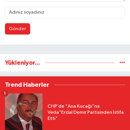
Gönder
Yükleniyor...
Trend Haberler
1
CHP’de "Ana Kucağı"na
Veda"Erdal Demir Partisinden İstifa
Etti"